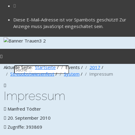
Diese E-Mail-Adresse ist vor Spambots geschützt! Zur
Anzeige muss JavaScript eingeschaltet sein.
Aktuelle Seite:
Startseite
/
Events
/
2017
/
Streuobstwiesenfest
/
System
/
Impressum
Impressum
Manfred Tödter
20. September 2010
Zugriffe: 393869