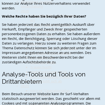
Anmeldung zu einer
können zur Analyse Ihres Nutzerverhaltens verwendet
Veranstaltung
werden.
2026
1. Spatenstich – auf Trauener
Welche Rechte haben Sie bezüglich Ihrer Daten?
Art
Sie haben jederzeit das Recht unentgeltlich Auskunft über
Vortrag „Neue Nachbarn –
Herkunft, Empfänger und Zweck Ihrer gespeicherten
Industriearbeiter aufs Land“
personenbezogenen Daten zu erhalten. Sie haben außerdem
Trauen-Tower
ein Recht, die Berichtigung, Sperrung oder Löschung dieser
Vortrag „Aufbaujahre in
Daten zu verlangen. Hierzu sowie zu weiteren Fragen zum
Munster“
Thema Datenschutz können Sie sich jederzeit unter der im
Frühjahrsputz in Trauen 2026
Impressum angegebenen Adresse an uns wenden. Des
Wir bauen Insektenhotels
Weiteren steht Ihnen ein Beschwerderecht bei der
Komödie in der
zuständigen Aufsichtsbehörde zu.
Mehrzweckhalle
Trauen hüpft!
Maifrühschoppen 2026
Analyse-Tools und Tools von
Dorf-Flohmarkt in Trauen
Drittanbietern
Trauen kühlt sich ab
2025
Vortrag "Operationsplan
Beim Besuch unserer Website kann Ihr Surf-Verhalten
Deutschland"
statistisch ausgewertet werden. Das geschieht vor allem mit
Vortrag „Munster –
Cookies und mit sogenannten Analyseprogrammen. Die
Aufbaujahre einer Stadt“