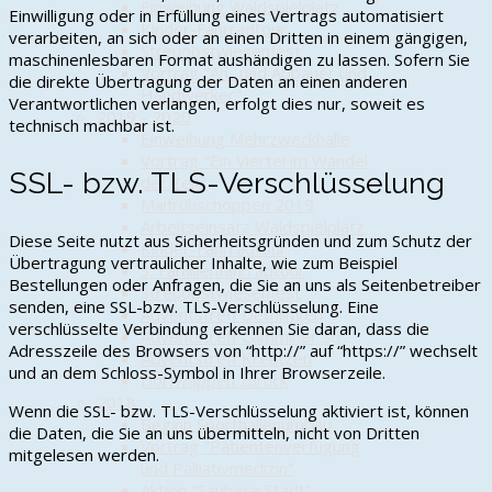
Einweihung Waldspielplatz
Einwilligung oder in Erfüllung eines Vertrags automatisiert
Kinder-Fahrradtour
verarbeiten, an sich oder an einen Dritten in einem gängigen,
Streuobstwiesenfest
maschinenlesbaren Format aushändigen zu lassen. Sofern Sie
Vortrag "An- und Abbauer und
die direkte Übertragung der Daten an einen anderen
Handwerker"
Verantwortlichen verlangen, erfolgt dies nur, soweit es
2019 - 2020
technisch machbar ist.
Einweihung Mehrzweckhalle
Vortrag "Ein Viertel im Wandel
SSL- bzw. TLS-Verschlüsselung
der Zeit"
Maifrühschoppen 2019
Arbeitseinsatz Waldspielplatz
Diese Seite nutzt aus Sicherheitsgründen und zum Schutz der
Kinder-Fahrradtour
Übertragung vertraulicher Inhalte, wie zum Beispiel
3. Familienfahrradtour
Bestellungen oder Anfragen, die Sie an uns als Seitenbetreiber
Streuobstwiesenfest
senden, eine SSL-bzw. TLS-Verschlüsselung. Eine
Adventstreff Dethlingen
verschlüsselte Verbindung erkennen Sie daran, dass die
Adventstreff Camminer Str.
Adresszeile des Browsers von “http://” auf “https://” wechselt
Adventstreff Kreutzen
und an dem Schloss-Symbol in Ihrer Browserzeile.
Dorfwappen zurück
2018
Wenn die SSL- bzw. TLS-Verschlüsselung aktiviert ist, können
Beginn Sporthallenumbau
die Daten, die Sie an uns übermitteln, nicht von Dritten
Vortrag "Patientenverfügung
mitgelesen werden.
und Palliativmedizin"
Aktion "Saubere Stadt"