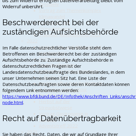
bis zum Widerruf erfolgten Datenverarbeitung bleibt vom
Ortswehr
Widerruf unberührt.
Vortrag zum Themenkomplex
Klimawandel
Beschwerderecht bei der
Herbst auf der
Streuobstwiese
zuständigen Aufsichtsbehörde
Trauener Adventstreffs 2023
2022
Vortrag "An- und Abbauer und
Im Falle datenschutzrechtlicher Verstöße steht dem
Handwerker"
Betroffenen ein Beschwerderecht bei der zuständigen
Frühjahrsputz
Aufsichtsbehörde zu. Zuständige Aufsichtsbehörde in
Maifrühschoppen
datenschutzrechtlichen Fragen ist der
Gießeinsatz Streuobstwiese
Landesdatenschutzbeauftragte des Bundeslandes, in dem
1. Boule-Treff
unser Unternehmen seinen Sitz hat. Eine Liste der
Kinderausflug Bad Bodenteich
Datenschutzbeauftragten sowie deren Kontaktdaten können
4. Familien-Fahrradtour
folgendem Link entnommen werden:
Bastelspaß
https://www.bfdi.bund.de/DE/Infothek/Anschriften_Links/anschri
Herbst auf der
node.html
.
Streuobstwiese
Vortrag Gastronomie in
Recht auf Datenübertragbarkeit
Munster
Adventstreff 2022
2021
Sie haben das Recht, Daten, die wir auf Grundlage Ihrer