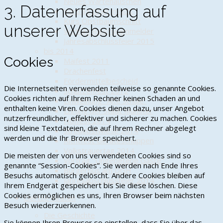
Neues Wartehäuschen
3. Datenerfassung auf
Vortrag DGH in Nds.
Kurs Obstbaumschnitt
unserer Website
Vortrag Rauchwarnmelder
Jahresabschlussfeier 2015
bis 2014
Cookies
Maifest 2011
Drachenfest
Fördermittelbescheid
Die Internetseiten verwenden teilweise so genannte Cookies.
Schützenfest 2012
Cookies richten auf Ihrem Rechner keinen Schaden an und
Einweihung "Alte Schule"
enthalten keine Viren. Cookies dienen dazu, unser Angebot
Ehrung der Stadt Munster
nutzerfreundlicher, effektiver und sicherer zu machen. Cookies
Hoffest 2014
sind kleine Textdateien, die auf Ihrem Rechner abgelegt
Streuobstwiese 2014
werden und die Ihr Browser speichert.
Richtfest Geräteschuppen
Volkstrauertag 2014
Die meisten der von uns verwendeten Cookies sind so
Vortrag "Ungebetene Gäste"
genannte “Session-Cookies”. Sie werden nach Ende Ihres
Bürgerbus am DGH
Besuchs automatisch gelöscht. Andere Cookies bleiben auf
Jahresabschlussfeier 2014
Ihrem Endgerät gespeichert bis Sie diese löschen. Diese
Cookies ermöglichen es uns, Ihren Browser beim nächsten
Oertze Piraten
Besuch wiederzuerkennen.
Die Geschichte
Sie können Ihren Browser so einstellen, dass Sie über das