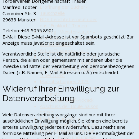
2023
Förderverein Dorfgemeinschaft Trauen
Eröffnung der Bücher-
Manfred Tödter
Tauschzelle
Camminer Str. 3
NDR berichtet erneut über
29633 Munster
das "Funkloch" Trauen
Telefon: +49 5055 8901
Vortrag "Munster-Lager –
E-Mail:
Diese E-Mail-Adresse ist vor Spambots geschützt! Zur
eine Stadt und „Ihre“ Lager
Anzeige muss JavaScript eingeschaltet sein.
und Kasernen"
Aktion "Sauberes Dorf"
Verantwortliche Stelle ist die natürliche oder juristische
Vortrag "Vom Einzelbauern
Person, die allein oder gemeinsam mit anderen über die
zum Kollektiv - Die Anfänge
Zwecke und Mittel der Verarbeitung von personenbezogenen
der sozialistischen Agrarpolitik
Daten (z.B. Namen, E-Mail-Adressen o. Ä.) entscheidet.
in der DDR"
Maifrühschoppen 2023
Widerruf Ihrer Einwilligung zur
Teilnahme am Schützenumzug
in Munster
Datenverarbeitung
1. Trauener Dorf-Picknick
Abschluss der Boule-Saison
2023?
Viele Datenverarbeitungsvorgänge sind nur mit Ihrer
Kinder-Fahrradtour
ausdrücklichen Einwilligung möglich. Sie können eine bereits
Endlich Mobilfunk in Trauen
erteilte Einwilligung jederzeit widerrufen. Dazu reicht eine
Hohe Auszeichnungen für
formlose Mitteilung per E-Mail an uns. Die Rechtmäßigkeit der
"Charly" Kirsch und unsere