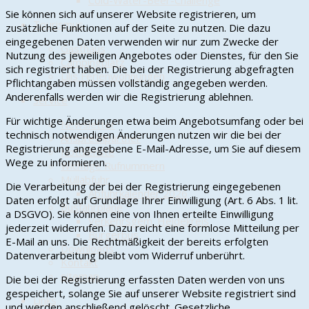
Cold-Water-Beer-Challenge
Sie können sich auf unserer Website registrieren, um
Tourismus
zusätzliche Funktionen auf der Seite zu nutzen. Die dazu
eingegebenen Daten verwenden wir nur zum Zwecke der
Gasthaus
Nutzung des jeweiligen Angebotes oder Dienstes, für den Sie
Campingplatz
sich registriert haben. Die bei der Registrierung abgefragten
Lilis Ferienwohnungen
Pflichtangaben müssen vollständig angegeben werden.
Anderenfalls werden wir die Registrierung ablehnen.
Service
Für wichtige Änderungen etwa beim Angebotsumfang oder bei
Newsletter
technisch notwendigen Änderungen nutzen wir die bei der
Ansprechpartner
Registrierung angegebene E-Mail-Adresse, um Sie auf diesem
Notdienste
Wege zu informieren.
Wichtige Rufnummern
Müllabfuhr
Die Verarbeitung der bei der Registrierung eingegebenen
Abfuhrkalender 2026
Daten erfolgt auf Grundlage Ihrer Einwilligung (Art. 6 Abs. 1 lit.
Busfahrpläne
a DSGVO). Sie können eine von Ihnen erteilte Einwilligung
Verkehrsgem. Heidekreis
jederzeit widerrufen. Dazu reicht eine formlose Mitteilung per
Bürgerbus
E-Mail an uns. Die Rechtmäßigkeit der bereits erfolgten
Downloads
Datenverarbeitung bleibt vom Widerruf unberührt.
Kontakt
sitemap
Die bei der Registrierung erfassten Daten werden von uns
gespeichert, solange Sie auf unserer Website registriert sind
Links
und werden anschließend gelöscht. Gesetzliche