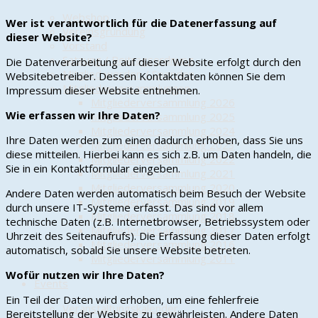
Webshop
Wer ist verantwortlich für die Datenerfassung auf
Vereinsgründung
dieser Website?
Vorstand
Satzung / Beitragsordnung
Die Datenverarbeitung auf dieser Website erfolgt durch den
Mitglied werden / Spenden
Websitebetreiber. Dessen Kontaktdaten können Sie dem
Mitgliederversammlungen
Impressum dieser Website entnehmen.
Mitgliederversammlung 2026
Wie erfassen wir Ihre Daten?
Mitgliederversammlung 2025
Mitgliederversammlung 2024
Ihre Daten werden zum einen dadurch erhoben, dass Sie uns
Mitgliederversammlung 2023
diese mitteilen. Hierbei kann es sich z.B. um Daten handeln, die
Mitgliederversammlung 2022
Sie in ein Kontaktformular eingeben.
Mitgliederversammlung 2021
Mitgliederversammlung 2020
Andere Daten werden automatisch beim Besuch der Website
Mitgliederversammlung 2019
durch unsere IT-Systeme erfasst. Das sind vor allem
Mitgliederversammlung 2018
technische Daten (z.B. Internetbrowser, Betriebssystem oder
Mitgliederversammlung 2017
Uhrzeit des Seitenaufrufs). Die Erfassung dieser Daten erfolgt
Mitgliederversammlung 2016
automatisch, sobald Sie unsere Website betreten.
Mitgliederversammlung 2011
Wofür nutzen wir Ihre Daten?
Events
Ein Teil der Daten wird erhoben, um eine fehlerfreie
Veranstaltungskalender
Bereitstellung der Website zu gewährleisten. Andere Daten