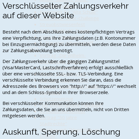
Verschlüsselter Zahlungsverkehr
Maifrühschoppen
Kunstwerk für "Alte Schule"
auf dieser Website
Cold-Water-Beer-Challenge
Streuobstwiesenfest
NDR: "Funkloch" Trauen
Besteht nach dem Abschluss eines kostenpflichtigen Vertrags
Vortrag "Hausnotruf"
eine Verpflichtung, uns Ihre Zahlungsdaten (z.B. Kontonummer
1. Trauener Adventstreff
bei Einzugsermächtigung) zu übermitteln, werden diese Daten
2017
zur Zahlungsabwicklung benötigt.
Vortrag „Die Wilhelm-
Der Zahlungsverkehr über die gängigen Zahlungsmittel
Bockelmann-Straße"
(Visa/MasterCard, Lastschriftverfahren) erfolgt ausschließlich
Info Straßenausbau
über eine verschlüsselte SSL- bzw. TLS-Verbindung. Eine
Aktion "Saubere Stadt"
verschlüsselte Verbindung erkennen Sie daran, dass die
Maifrühschoppen 2017
Adresszeile des Browsers von "http://" auf "https://" wechselt
Vortrag "Lüneburger Heide -
und an dem Schloss-Symbol in Ihrer Browserzeile.
Wolfsland"
Schützenumzug
Bei verschlüsselter Kommunikation können Ihre
"Wir öffnen unsere Palisaden"
Zahlungsdaten, die Sie an uns übermitteln, nicht von Dritten
Streuobstwiesenfest
mitgelesen werden.
Vortrag "50 Jahre
Stadtrechte"
Wettbewerb "Menschen und
Auskunft, Sperrung, Löschung
Erfolge"