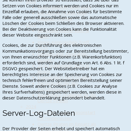
2026
Setzen von Cookies informiert werden und Cookies nur im
Radwegepaten unterwegs
Einzelfall erlauben, die Annahme von Cookies für bestimmte
Die Oertze Piraten beim
Fälle oder generell ausschließen sowie das automatische
Oldtimer-Treffen
Löschen der Cookies beim Schließen des Browser aktivieren.
2025
Bei der Deaktivierung von Cookies kann die Funktionalität
Bei gutem Wetter kann ja
dieser Website eingeschränkt sein.
jeder!
Kleine-Kennzeichen-Treff
Cookies, die zur Durchführung des elektronischen
2025
Kommunikationsvorgangs oder zur Bereitstellung bestimmter,
Gemeinsame Zweitakter-
von Ihnen erwünschter Funktionen (z.B. Warenkorbfunktion)
Ausfahrt
erforderlich sind, werden auf Grundlage von Art. 6 Abs. 1 lit. f
24-h-Mofarennen 2025 in
DSGVO gespeichert. Der Websitebetreiber hat ein
Alvern
berechtigtes Interesse an der Speicherung von Cookies zur
Etappenfahrt nach Istanbul
technisch fehlerfreien und optimierten Bereitstellung seiner
Herbstkontrolle des
Dienste. Soweit andere Cookies (z.B. Cookies zur Analyse
Kartoffelweges
Ihres Surfverhaltens) gespeichert werden, werden diese in
Baumpflanz-Challenge für die
dieser Datenschutzerklärung gesondert behandelt.
Oertze Piraten
2024
Server-Log-Dateien
Eigentlich… oder: Saisonstart
mit Hindernissen
Oertze Piraten im Einsatz als
Der Provider der Seiten erhebt und speichert automatisch
Radwegepaten