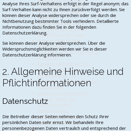
Analyse Ihres Surf-Verhaltens erfolgt in der Regel anonym; das
Frühjahrsputz in Trauen
Surf-Verhalten kann nicht zu Ihnen zurückverfolgt werden. Sie
Boule-Saison in Trauen
können dieser Analyse widersprechen oder sie durch die
eröffnet
Nichtbenutzung bestimmter Tools verhindern. Detaillierte
Maifrühschoppen 2025
Informationen dazu finden Sie in der folgenden
Baugenehmigung für den
Datenschutzerklärung.
Mobilfunkturm in Trauen
Sonnensegel auf dem
Sie können dieser Analyse widersprechen. Über die
Waldspielplatz
Widerspruchsmöglichkeiten werden wir Sie in dieser
Teilnahme am Schützenumzug
Datenschutzerklärung informieren.
in Munster
Familien-Fahrradtour 2025
2. Allgemeine Hinweise und
Der 25.10.2025 – ein
ereignisreicher Tag
Pflichtinformationen
Baumpflanz-Challenge für den
Förderverein
Unser Dorf soll leuchten!
Vortrag “Wald- und
Datenschutz
Forstwirtschaft in
Niedersachsen”
Adventstreffen in der
Die Betreiber dieser Seiten nehmen den Schutz Ihrer
Altgemeinde Trauen
persönlichen Daten sehr ernst. Wir behandeln Ihre
2024
personenbezogenen Daten vertraulich und entsprechend der