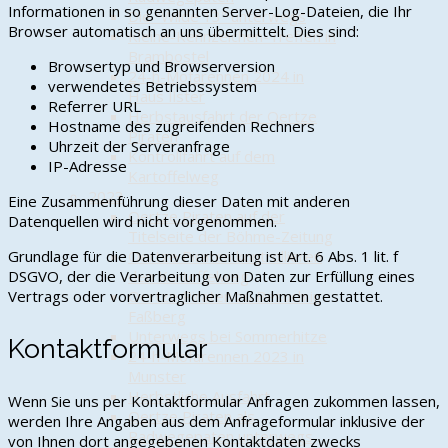
Informationen in so genannten Server-Log-Dateien, die Ihr
Die "Wilde 13" unterwegs
Browser automatisch an uns übermittelt. Dies sind:
Kleine-Kennzeichen-Treffen in
Brambostel
Browsertyp und Browserversion
24-h-Mofarennen 2024 in
verwendetes Betriebssystem
Haus Ilster
Referrer URL
Herbstausfahrt der Oertze
Hostname des zugreifenden Rechners
Piraten
Uhrzeit der Serveranfrage
Kontrollfahrt auf dem
IP-Adresse
Kartoffelweg
2023
Eine Zusammenführung dieser Daten mit anderen
Oertze Piraten auf der
Datenquellen wird nicht vorgenommen.
Titelseite der Böhme-Zeitung
Grundlage für die Datenverarbeitung ist Art. 6 Abs. 1 lit. f
Oertze Piraten kontrollieren
DSGVO, der die Verarbeitung von Daten zur Erfüllung eines
den Kartoffelweg
Vertrags oder vorvertraglicher Maßnahmen gestattet.
Oertze Piraten zu Besuch in
Faßberg
Unterwegs bei Sommerhitze
Kontaktformular
24-h-Mofarennen 2023 in
Munster
Herbstliche Ausfahrt
Wenn Sie uns per Kontaktformular Anfragen zukommen lassen,
Oertze Piraten als
werden Ihre Angaben aus dem Anfrageformular inklusive der
Radwegepaten unterwegs
von Ihnen dort angegebenen Kontaktdaten zwecks