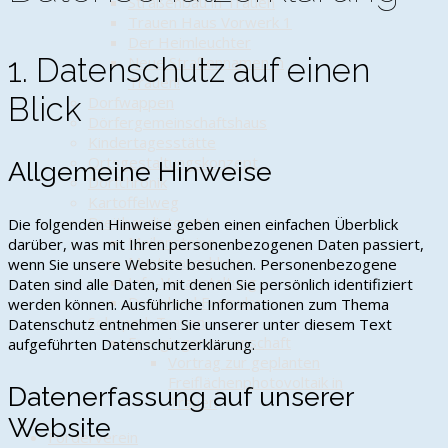
Straßenbau in Trauen
Trauen Haus Vorwerk 1
Der Heimleuchter
1. Datenschutz auf einen
Neue Straßennamen in
Trauen!
Blick
Dorfwappen
Dörfergemeinschaftshaus
Kindertagesstätte
Ortsgestaltungskonzept
Allgemeine Hinweise
Dorfchronik
Kartoffelweg
Breitbandinternet
Die folgenden Hinweise geben einen einfachen Überblick
Meilensteine
darüber, was mit Ihren personenbezogenen Daten passiert,
Musteranschluss
wenn Sie unsere Website besuchen. Personenbezogene
Info-Veranstaltung
Daten sind alle Daten, mit denen Sie persönlich identifiziert
Download Formulare
werden können. Ausführliche Informationen zum Thema
Solarpark Trauen
Datenschutz entnehmen Sie unserer unter diesem Text
Energiegenossenschaft
aufgeführten Datenschutzerklärung.
Vortrag zur geplanten
Freiflächenphotovoltaik in
Datenerfassung auf unserer
Trauen
Website
Förderverein