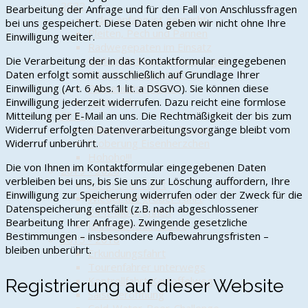
2022
Bearbeitung der Anfrage und für den Fall von Anschlussfragen
... der Anfang ist gemacht
bei uns gespeichert. Diese Daten geben wir nicht ohne Ihre
Pleiten, Pech und Pannen
Einwilligung weiter.
Radwegepaten im Einsatz
Die Verarbeitung der in das Kontaktformular eingegebenen
Höllenfahrt nach Hösseringen
Daten erfolgt somit ausschließlich auf Grundlage Ihrer
24-h-Mofarennen 2022
Einwilligung (Art. 6 Abs. 1 lit. a DSGVO). Sie können diese
Piratensaison 2022
Einwilligung jederzeit widerrufen. Dazu reicht eine formlose
Lichterfahrt
Mitteilung per E-Mail an uns. Die Rechtmäßigkeit der bis zum
2021
Widerruf erfolgten Datenverarbeitungsvorgänge bleibt vom
Blaue Wolken über Trauen
Widerruf unberührt.
Eroberung Eisenherzchen
Hohoho!!!
Die von Ihnen im Kontaktformular eingegebenen Daten
2019 - 2020
verbleiben bei uns, bis Sie uns zur Löschung auffordern, Ihre
Auf großer Fahrt
Einwilligung zur Speicherung widerrufen oder der Zweck für die
Wieder auf großer Fahrt
Datenspeicherung entfällt (z.B. nach abgeschlossener
24-h-Mofarennen
Bearbeitung Ihrer Anfrage). Zwingende gesetzliche
Jahresabschlussfahrt
Bestimmungen – insbesondere Aufbewahrungsfristen –
2015 - 2018
bleiben unberührt.
Erkundungsfahrt
Tourenfahrer unterwegs
Kontrollfahrt Kartoffelweg
Registrierung auf dieser Website
Saisoneröffnung