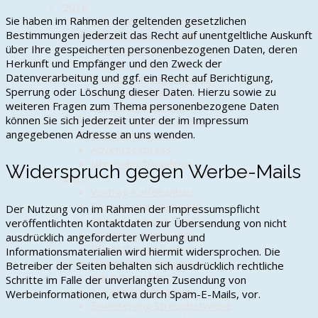
2016
Sie haben im Rahmen der geltenden gesetzlichen
Info schnelles Internet
Bestimmungen jederzeit das Recht auf unentgeltliche Auskunft
Aktion Saubere Stadt
über Ihre gespeicherten personenbezogenen Daten, deren
Musteranschluss Glasfaser
Herkunft und Empfänger und den Zweck der
Frühschoppen 1. Mai
Datenverarbeitung und ggf. ein Recht auf Berichtigung,
Schützenumzug Munster
Sperrung oder Löschung dieser Daten. Hierzu sowie zu
Einweihung Glasfaser
weiteren Fragen zum Thema personenbezogene Daten
Familienfahrradtour
können Sie sich jederzeit unter der im Impressum
Pflege Streuobstwiese
angegebenen Adresse an uns wenden.
Besichtigung DLR
Adventsexpress
Jahresabschlussfeier
Widerspruch gegen Werbe-Mails
2015
Vortrag Kaffeeanbau
Peter kümmt inkognito
Der Nutzung von im Rahmen der Impressumspflicht
Aktion "Saubere Stadt"
veröffentlichten Kontaktdaten zur Übersendung von nicht
Frühschoppen 1. Mai
ausdrücklich angeforderter Werbung und
Pfingstbaumpflanzen
Informationsmaterialien wird hiermit widersprochen. Die
Bänke Streuobstwiese
Betreiber der Seiten behalten sich ausdrücklich rechtliche
Erkundungsfahrt
Schritte im Falle der unverlangten Zusendung von
1. Familienfahrradtour
Werbeinformationen, etwa durch Spam-E-Mails, vor.
Erweiterung Streuobstwiese