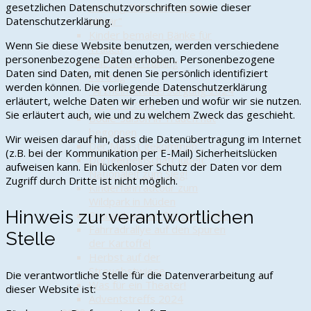
Vortrag "Munster und das
gesetzlichen Datenschutzvorschriften sowie dieser
Militär"
Datenschutzerklärung.
Kinder bemalen Bänke für
Wenn Sie diese Website benutzen, werden verschiedene
Trauen
personenbezogene Daten erhoben. Personenbezogene
Chic in den Frühling
Daten sind Daten, mit denen Sie persönlich identifiziert
Vortrag
werden können. Die vorliegende Datenschutzerklärung
"Arzneimittelversorgung 2024
erläutert, welche Daten wir erheben und wofür wir sie nutzen.
und E-Rezept"
Sie erläutert auch, wie und zu welchem Zweck das geschieht.
Boule-Saison in Trauen hat
begonnen
Wir weisen darauf hin, dass die Datenübertragung im Internet
Der Mai ist gekommen…
(z.B. bei der Kommunikation per E-Mail) Sicherheitslücken
Dorfgemeinschaft jubelt
aufweisen kann. Ein lückenloser Schutz der Daten vor dem
Nationalelf zum Sieg!
Zugriff durch Dritte ist nicht möglich.
Kinderfahrradtour zum
Wildpark in Müden
Hinweis zur verantwortlichen
Piratenbank an Ort und Stelle
Fahrradrallye auf den Spuren
Stelle
der Kartoffel
Herbst auf der
Streuobstwiese
Die verantwortliche Stelle für die Datenverarbeitung auf
Was für ein Theater!
dieser Website ist:
Adventstreffs 2024