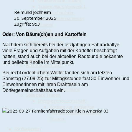
Straßenbau in Trauen
Trauen Haus Vorwerk 1
Reimund Jochheim
Der Heimleuchter
30. September 2025
Neue Straßennamen in
Zugriffe: 953
Trauen!
Dorfwappen
Oder: Von Bäum(ch)en und Kartoffeln
Dörfergemeinschaftshaus
Kindertagesstätte
Nachdem sich bereits bei der letztjährigen Fahrradrallye
Ortsgestaltungskonzept
viele Fragen und Aufgaben mit der Kartoffel beschäftigt
Dorfchronik
hatten, stand auch bei der aktuellen Radtour die bekannte
Kartoffelweg
und beliebte Knolle im Mittelpunkt.
Breitbandinternet
Meilensteine
Bei recht ordentlichem Wetter fanden sich am letzten
Musteranschluss
Samstag (27.09.25) zur Mittagsstunde fast 30 Einwohner und
Info-Veranstaltung
Einwohnerinnen mit ihren Drahteseln am
Download Formulare
Dörfergemeinschaftshaus ein.
Solarpark Trauen
Energiegenossenschaft
Vortrag zur geplanten
Freiflächenphotovoltaik in
Trauen
Förderverein