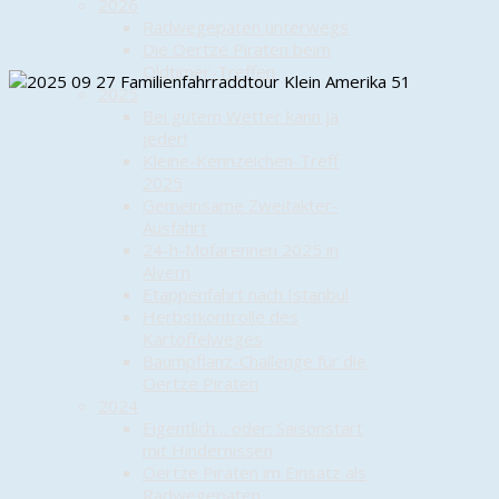
2026
Radwegepaten unterwegs
Die Oertze Piraten beim
Oldtimer-Treffen
2025
Bei gutem Wetter kann ja
jeder!
Kleine-Kennzeichen-Treff
2025
Gemeinsame Zweitakter-
Ausfahrt
24-h-Mofarennen 2025 in
Alvern
Etappenfahrt nach Istanbul
Herbstkontrolle des
Kartoffelweges
Baumpflanz-Challenge für die
Oertze Piraten
2024
Eigentlich… oder: Saisonstart
mit Hindernissen
Oertze Piraten im Einsatz als
Radwegepaten