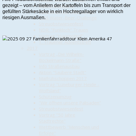
Maifrühschoppen
gezeigt – vom Anliefern der Kartoffeln bis zum Transport der
Kunstwerk für "Alte Schule"
gefüllten Stärkesäcke in ein Hochregallager von wirklich
Cold-Water-Beer-Challenge
riesigen Ausmaßen.
Streuobstwiesenfest
NDR: "Funkloch" Trauen
Vortrag "Hausnotruf"
1. Trauener Adventstreff
2017
Vortrag „Die Wilhelm-
Bockelmann-Straße"
Info Straßenausbau
Aktion "Saubere Stadt"
Maifrühschoppen 2017
Vortrag "Lüneburger Heide -
Wolfsland"
Schützenumzug
"Wir öffnen unsere Palisaden"
Streuobstwiesenfest
Vortrag "50 Jahre
Stadtrechte"
Wettbewerb "Menschen und
Erfolge"