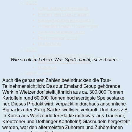
2022
... der Anfang ist gemacht
Pleiten, Pech und Pannen
Radwegepaten im Einsatz
Höllenfahrt nach Hösseringen
24-h-Mofarennen 2022
Piratensaison 2022
Lichterfahrt
2021
Blaue Wolken über Trauen
Wie so oft im Leben: Was Spaß macht, ist verboten…
Eroberung Eisenherzchen
Hohoho!!!
2019 - 2020
Auf großer Fahrt
Auch die genannten Zahlen beeindruckten die Tour-
Wieder auf großer Fahrt
Teilnehmer sichtlich: Das zur Emsland Group gehörende
24-h-Mofarennen
Werk in Wietzendorf stellt jährlich aus ca. 300.000 Tonnen
Jahresabschlussfahrt
Kartoffeln rund 60.000 Tonnen hochwertigste Speisestärke
2015 - 2018
her. Dieses Produkt wird, verpackt in durchaus ansehnliche
Erkundungsfahrt
Bigpacks oder 25-kg-Säcke, weltweit verkauft. Und dass z.B.
Tourenfahrer unterwegs
in Korea aus Wietzendorfer Stärke (ach was: aus Trauener,
Kontrollfahrt Kartoffelweg
Kreutzener und Dethlinger Kartoffeln!) Glasnudeln hergestellt
Saisoneröffnung
werden, war den allermeisten Zuhörern und Zuhörerinnen