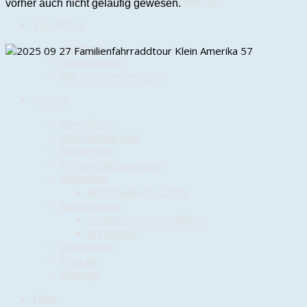
Cold-Water-Beer-Challenge
vorher auch nicht geläufig gewesen.
Tourismus
Gasthaus
Campingplatz
Lilis Ferienwohnungen
Service
Newsletter
Ansprechpartner
Notdienste
Wichtige Rufnummern
Müllabfuhr
Abfuhrkalender 2026
Busfahrpläne
Verkehrsgem. Heidekreis
Bürgerbus
Downloads
Kontakt
sitemap
Links