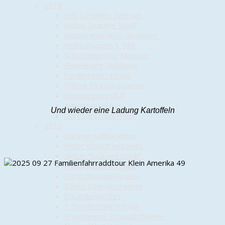
2016
Info schnelles Internet
Aktion Saubere Stadt
Musteranschluss Glasfaser
Frühschoppen 1. Mai
Schützenumzug Munster
Einweihung Glasfaser
Familienfahrradtour
Pflege Streuobstwiese
Besichtigung DLR
Adventsexpress
Und wieder eine Ladung Kartoffeln
Jahresabschlussfeier
2015
Vortrag Kaffeeanbau
Peter kümmt inkognito
Aktion "Saubere Stadt"
Frühschoppen 1. Mai
Pfingstbaumpflanzen
Bänke Streuobstwiese
Erkundungsfahrt
1. Familienfahrradtour
Erweiterung Streuobstwiese