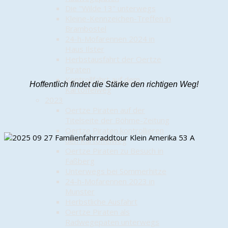
Die "Wilde 13" unterwegs
Kleine-Kennzeichen-Treffen in
Brambostel
24-h-Mofarennen 2024 in
Haus Ilster
Herbstausfahrt der Oertze
Piraten
Kontrollfahrt auf dem
Hoffentlich findet die Stärke den richtigen Weg!
Kartoffelweg
2023
Oertze Piraten auf der
Titelseite der Böhme-Zeitung
Oertze Piraten kontrollieren
den Kartoffelweg
Oertze Piraten zu Besuch in
Faßberg
Unterwegs bei Sommerhitze
24-h-Mofarennen 2023 in
Munster
Herbstliche Ausfahrt
Oertze Piraten als
Radwegepaten unterwegs