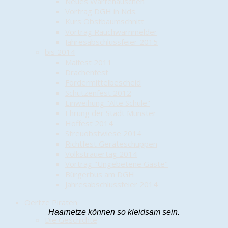
Neues Wartehäuschen
Vortrag DGH in Nds.
Kurs Obstbaumschnitt
Vortrag Rauchwarnmelder
Jahresabschlussfeier 2015
bis 2014
Maifest 2011
Drachenfest
Fördermittelbescheid
Schützenfest 2012
Einweihung "Alte Schule"
Ehrung der Stadt Munster
Hoffest 2014
Streuobstwiese 2014
Richtfest Geräteschuppen
Volkstrauertag 2014
Vortrag "Ungebetene Gäste"
Bürgerbus am DGH
Jahresabschlussfeier 2014
Oertze Piraten
Haarnetze können so kleidsam sein.
Die Geschichte