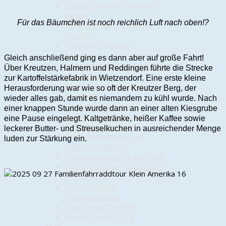
Vortrag "Munster und das
Militär"
Für das Bäumchen ist noch reichlich Luft nach oben!?
Kinder bemalen Bänke für
Trauen
Chic in den Frühling
Vortrag
Gleich anschließend ging es dann aber auf große Fahrt!
"Arzneimittelversorgung 2024
Über Kreutzen, Halmern und Reddingen führte die Strecke
und E-Rezept"
zur Kartoffelstärkefabrik in Wietzendorf. Eine erste kleine
Boule-Saison in Trauen hat
Herausforderung war wie so oft der Kreutzer Berg, der
begonnen
wieder alles gab, damit es niemandem zu kühl wurde. Nach
Der Mai ist gekommen…
einer knappen Stunde wurde dann an einer alten Kiesgrube
Dorfgemeinschaft jubelt
eine Pause eingelegt. Kaltgetränke, heißer Kaffee sowie
Nationalelf zum Sieg!
leckerer Butter- und Streuselkuchen in ausreichender Menge
Kinderfahrradtour zum
luden zur Stärkung ein.
Wildpark in Müden
Piratenbank an Ort und Stelle
Fahrradrallye auf den Spuren
der Kartoffel
Herbst auf der
Streuobstwiese
Was für ein Theater!
Adventstreffs 2024