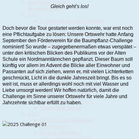
Anmeldung zu einer
Gleich geht’s los!
Veranstaltung
2026
1. Spatenstich – auf Trauener
Art
Doch bevor die Tour gestartet werden konnte, war erst noch
Vortrag „Neue Nachbarn –
eine Pflichtaufgabe zu lösen: Unsere Ortswehr hatte Anfang
Industriearbeiter aufs Land“
September den Förderverein für die Baumpflanz-Challenge
Trauen-Tower
nominiert! So wurde – zugegebenermaßen etwas verspätet –
Vortrag „Aufbaujahre in
unter den kritischen Blicken des Publikums vor der Alten
Munster“
Schule ein Nordmanntännchen gepflanzt. Dieser Baum soll
Frühjahrsputz in Trauen 2026
künftig vor allem im Advent die Blicke aller Einwohner und
Wir bauen Insektenhotels
Passanten auf sich ziehen, wenn er, mit vielen Lichterketten
Komödie in der
geschmückt, Licht in die dunkle Jahreszeit bringt. Bis es so
Mehrzweckhalle
weit ist, muss er allerdings wohl noch mit viel Wasser und
Trauen hüpft!
Liebe umsorgt werden! Wir hoffen natürlich, damit die
Maifrühschoppen 2026
Challenge im Sinne unserer Ortswehr für viele Jahre und
Dorf-Flohmarkt in Trauen
Jahrzehnte sichtbar erfüllt zu haben.
Trauen kühlt sich ab
2025
Vortrag "Operationsplan
Deutschland"
Vortrag „Munster –
Aufbaujahre einer Stadt“