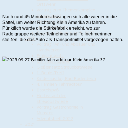
Ortswehr
Vortrag zum Themenkomplex
Klimawandel
Nach rund 45 Minuten schwangen sich alle wieder in die
Herbst auf der
Sättel, um weiter Richtung Klein Amerika zu fahren.
Streuobstwiese
Pünktlich wurde die Stärkefabrik erreicht, wo zur
Trauener Adventstreffs 2023
Radelgruppe weitere Teilnehmer und Teilnehmerinnen
2022
stießen, die das Auto als Transportmittel vorgezogen hatten.
Vortrag "An- und Abbauer und
Handwerker"
Frühjahrsputz
Maifrühschoppen
Gießeinsatz Streuobstwiese
1. Boule-Treff
Kinderausflug Bad Bodenteich
4. Familien-Fahrradtour
Bastelspaß
Herbst auf der
Streuobstwiese
Vortrag Gastronomie in
Munster
Adventstreff 2022
2021