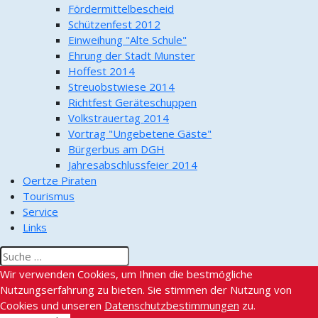
Fördermittelbescheid
Schützenfest 2012
Einweihung "Alte Schule"
Ehrung der Stadt Munster
Hoffest 2014
Streuobstwiese 2014
Richtfest Geräteschuppen
Volkstrauertag 2014
Vortrag "Ungebetene Gäste"
Bürgerbus am DGH
Jahresabschlussfeier 2014
Oertze Piraten
Tourismus
Service
Links
Wir verwenden Cookies, um Ihnen die bestmögliche
Nutzungserfahrung zu bieten. Sie stimmen der Nutzung von
Cookies und unseren
Datenschutzbestimmungen
zu.