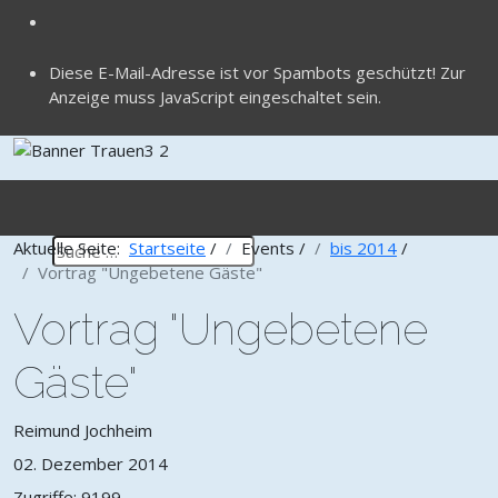
Diese E-Mail-Adresse ist vor Spambots geschützt! Zur
Anzeige muss JavaScript eingeschaltet sein.
Aktuelle Seite:
Startseite
/
Events
/
bis 2014
/
Vortrag "Ungebetene Gäste"
Vortrag "Ungebetene
Gäste"
Reimund Jochheim
02. Dezember 2014
Zugriffe: 9199