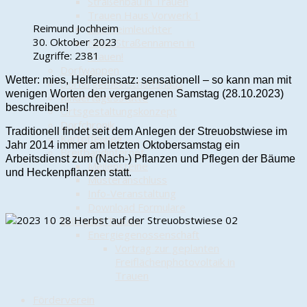
Straßenbau in Trauen
Trauen Haus Vorwerk 1
Reimund Jochheim
Der Heimleuchter
30. Oktober 2023
Neue Straßennamen in
Zugriffe: 2381
Trauen!
Dorfwappen
Wetter: mies, Helfereinsatz: sensationell – so kann man mit
Dörfergemeinschaftshaus
wenigen Worten den vergangenen Samstag (28.10.2023)
Kindertagesstätte
beschreiben!
Ortsgestaltungskonzept
Dorfchronik
Traditionell findet seit dem Anlegen der Streuobstwiese im
Kartoffelweg
Jahr 2014 immer am letzten Oktobersamstag ein
Breitbandinternet
Arbeitsdienst zum (Nach-) Pflanzen und Pflegen der Bäume
Meilensteine
und Heckenpflanzen statt.
Musteranschluss
Info-Veranstaltung
Download Formulare
Solarpark Trauen
Energiegenossenschaft
Vortrag zur geplanten
Freiflächenphotovoltaik in
Trauen
Förderverein