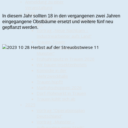
Anmeldung zu einer
Veranstaltung
2026
In diesem Jahr sollten 18 in den vergangenen zwei Jahren
1. Spatenstich – auf Trauener
eingegangene Obstbäume ersetzt und weitere fünf neu
Art
gepflanzt werden.
Vortrag „Neue Nachbarn –
Industriearbeiter aufs Land“
Trauen-Tower
Vortrag „Aufbaujahre in
Munster“
Frühjahrsputz in Trauen 2026
Wir bauen Insektenhotels
Komödie in der
Mehrzweckhalle
Trauen hüpft!
Maifrühschoppen 2026
Dorf-Flohmarkt in Trauen
Trauen kühlt sich ab
2025
Vortrag "Operationsplan
Deutschland"
Vortrag „Munster –
Aufbaujahre einer Stadt“