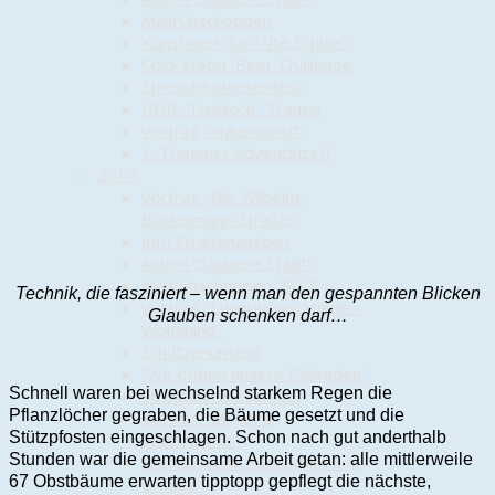
Maifrühschoppen
Kunstwerk für "Alte Schule"
Cold-Water-Beer-Challenge
Streuobstwiesenfest
NDR: "Funkloch" Trauen
Vortrag "Hausnotruf"
1. Trauener Adventstreff
2017
Vortrag „Die Wilhelm-
Bockelmann-Straße"
Info Straßenausbau
Aktion "Saubere Stadt"
Maifrühschoppen 2017
Technik, die fasziniert – wenn man den gespannten Blicken
Vortrag "Lüneburger Heide -
Glauben schenken darf…
Wolfsland"
Schützenumzug
"Wir öffnen unsere Palisaden"
Schnell waren bei wechselnd starkem Regen die
Streuobstwiesenfest
Pflanzlöcher gegraben, die Bäume gesetzt und die
Vortrag "50 Jahre
Stützpfosten eingeschlagen. Schon nach gut anderthalb
Stadtrechte"
Stunden war die gemeinsame Arbeit getan: alle mittlerweile
Wettbewerb "Menschen und
67 Obstbäume erwarten tipptopp gepflegt die nächste,
Erfolge"