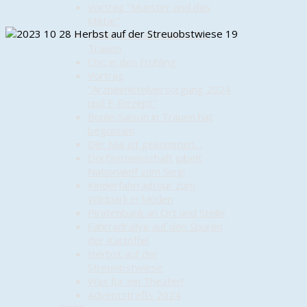
Vortrag "Munster und das
Militär"
Kinder bemalen Bänke für
Trauen
Chic in den Frühling
Vortrag
"Arzneimittelversorgung 2024
und E-Rezept"
Boule-Saison in Trauen hat
begonnen
Der Mai ist gekommen…
Dorfgemeinschaft jubelt
Nationalelf zum Sieg!
Kinderfahrradtour zum
Wildpark in Müden
Piratenbank an Ort und Stelle
Fahrradrallye auf den Spuren
der Kartoffel
Herbst auf der
Streuobstwiese
Was für ein Theater!
Adventstreffs 2024