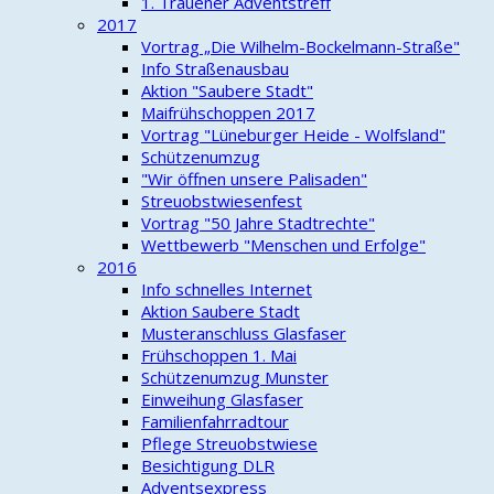
1. Trauener Adventstreff
2017
Vortrag „Die Wilhelm-Bockelmann-Straße"
Info Straßenausbau
Aktion "Saubere Stadt"
Maifrühschoppen 2017
Vortrag "Lüneburger Heide - Wolfsland"
Schützenumzug
"Wir öffnen unsere Palisaden"
Streuobstwiesenfest
Vortrag "50 Jahre Stadtrechte"
Wettbewerb "Menschen und Erfolge"
2016
Info schnelles Internet
Aktion Saubere Stadt
Musteranschluss Glasfaser
Frühschoppen 1. Mai
Schützenumzug Munster
Einweihung Glasfaser
Familienfahrradtour
Pflege Streuobstwiese
Besichtigung DLR
Adventsexpress