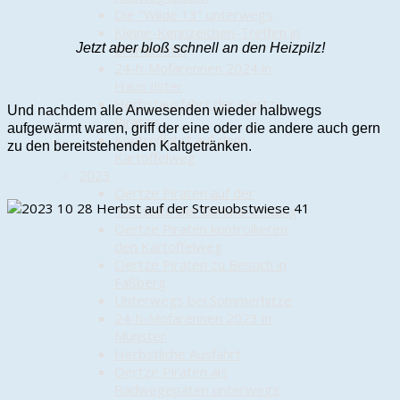
Die "Wilde 13" unterwegs
Kleine-Kennzeichen-Treffen in
Jetzt aber bloß schnell an den Heizpilz!
Brambostel
24-h-Mofarennen 2024 in
Haus Ilster
Herbstausfahrt der Oertze
Und nachdem alle Anwesenden wieder halbwegs
Piraten
aufgewärmt waren, griff der eine oder die andere auch gern
Kontrollfahrt auf dem
zu den bereitstehenden Kaltgetränken.
Kartoffelweg
2023
Oertze Piraten auf der
Titelseite der Böhme-Zeitung
Oertze Piraten kontrollieren
den Kartoffelweg
Oertze Piraten zu Besuch in
Faßberg
Unterwegs bei Sommerhitze
24-h-Mofarennen 2023 in
Munster
Herbstliche Ausfahrt
Oertze Piraten als
Radwegepaten unterwegs