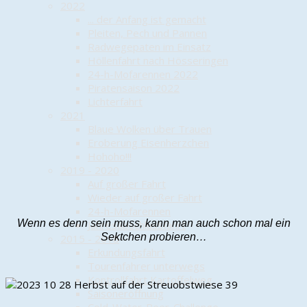
2022
... der Anfang ist gemacht
Pleiten, Pech und Pannen
Radwegepaten im Einsatz
Höllenfahrt nach Hösseringen
24-h-Mofarennen 2022
Piratensaison 2022
Lichterfahrt
2021
Blaue Wolken über Trauen
Eroberung Eisenherzchen
Hohoho!!!
2019 - 2020
Auf großer Fahrt
Wieder auf großer Fahrt
24-h-Mofarennen
Wenn es denn sein muss, kann man auch schon mal ein
Jahresabschlussfahrt
Sektchen probieren…
2015 - 2018
Erkundungsfahrt
Tourenfahrer unterwegs
Kontrollfahrt Kartoffelweg
Saisoneröffnung