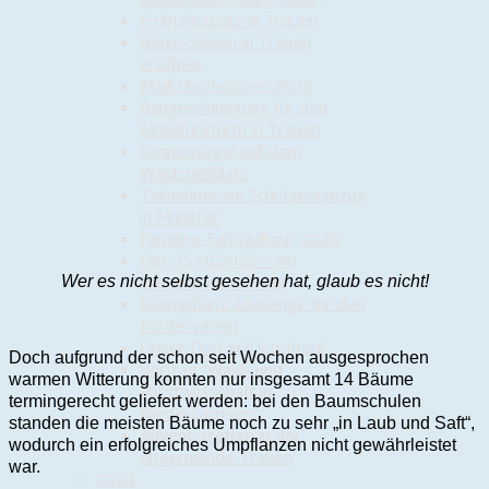
Frühjahrsputz in Trauen
Boule-Saison in Trauen
eröffnet
Maifrühschoppen 2025
Baugenehmigung für den
Mobilfunkturm in Trauen
Sonnensegel auf dem
Waldspielplatz
Teilnahme am Schützenumzug
in Munster
Familien-Fahrradtour 2025
Der 25.10.2025 – ein
ereignisreicher Tag
Wer es nicht selbst gesehen hat, glaub es nicht!
Baumpflanz-Challenge für den
Förderverein
Unser Dorf soll leuchten!
Doch aufgrund der schon seit Wochen ausgesprochen
Vortrag “Wald- und
warmen Witterung konnten nur insgesamt 14 Bäume
Forstwirtschaft in
termingerecht geliefert werden: bei den Baumschulen
Niedersachsen”
standen die meisten Bäume noch zu sehr „in Laub und Saft“,
Adventstreffen in der
wodurch ein erfolgreiches Umpflanzen nicht gewährleistet
Altgemeinde Trauen
war.
2024