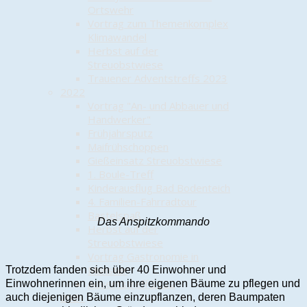
Ortswehr
Vortrag zum Themenkomplex
Klimawandel
Herbst auf der
Streuobstwiese
Trauener Adventstreffs 2023
2022
Vortrag "An- und Abbauer und
Handwerker"
Frühjahrsputz
Maifrühschoppen
Gießeinsatz Streuobstwiese
1. Boule-Treff
Kinderausflug Bad Bodenteich
4. Familien-Fahrradtour
Bastelspaß
Das Anspitzkommando
Herbst auf der
Streuobstwiese
Vortrag Gastronomie in
Munster
Trotzdem fanden sich über 40 Einwohner und
Adventstreff 2022
Einwohnerinnen ein, um ihre eigenen Bäume zu pflegen und
2021
auch diejenigen Bäume einzupflanzen, deren Baumpaten