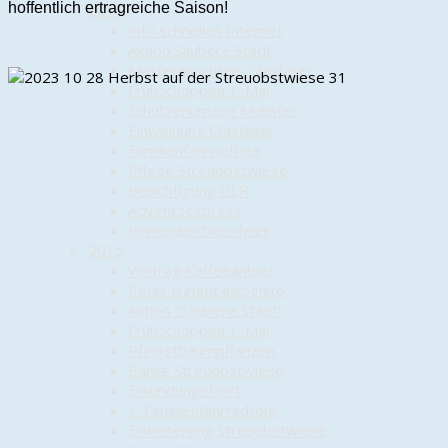
hoffentlich ertragreiche Saison!
2016
Info schnelles Internet
Aktion Saubere Stadt
Musteranschluss Glasfaser
Frühschoppen 1. Mai
Schützenumzug Munster
Einweihung Glasfaser
Familienfahrradtour
Pflege Streuobstwiese
Besichtigung DLR
Adventsexpress
Jahresabschlussfeier
2015
Vortrag Kaffeeanbau
Peter kümmt inkognito
Aktion "Saubere Stadt"
Frühschoppen 1. Mai
Pfingstbaumpflanzen
Bänke Streuobstwiese
Erkundungsfahrt
1. Familienfahrradtour
Erweiterung Streuobstwiese