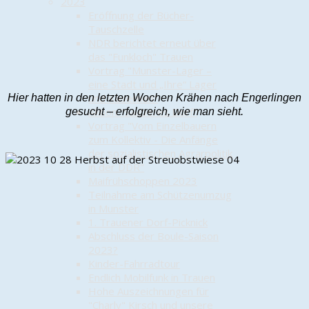
2023
Eröffnung der Bücher-
Tauschzelle
NDR berichtet erneut über
das "Funkloch" Trauen
Vortrag "Munster-Lager –
eine Stadt und „Ihre“ Lager
und Kasernen"
Hier hatten in den letzten Wochen Krähen nach Engerlingen
Aktion "Sauberes Dorf"
gesucht – erfolgreich, wie man sieht.
Vortrag "Vom Einzelbauern
zum Kollektiv - Die Anfänge
der sozialistischen Agrarpolitik
in der DDR"
Maifrühschoppen 2023
Teilnahme am Schützenumzug
in Munster
1. Trauener Dorf-Picknick
Abschluss der Boule-Saison
2023?
Kinder-Fahrradtour
Endlich Mobilfunk in Trauen
Hohe Auszeichnungen für
"Charly" Kirsch und unsere