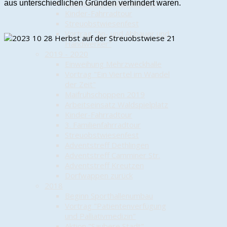
Einweihung Waldspielplatz
aus unterschiedlichen Gründen verhindert waren.
Kinder-Fahrradtour
Streuobstwiesenfest
Vortrag "An- und Abbauer und
Handwerker"
2019 - 2020
Einweihung Mehrzweckhalle
Vortrag "Ein Viertel im Wandel
der Zeit"
Maifrühschoppen 2019
Arbeitseinsatz Waldspielplatz
Kinder-Fahrradtour
3. Familienfahrradtour
Streuobstwiesenfest
Adventstreff Dethlingen
Adventstreff Camminer Str.
Adventstreff Kreutzen
Dorfwappen zurück
2018
Beginn Sporthallenumbau
Vortrag "Patientenverfügung
und Palliativmedizin"
Aktion "Saubere Stadt"