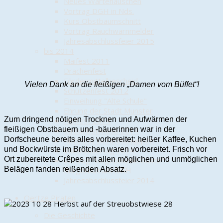
Neues Wartehäuschen
Vortrag DGH in Nds.
Kurs Obstbaumschnitt
Vortrag Rauchwarnmelder
Jahresabschlussfeier 2015
bis 2014
Maifest 2011
Drachenfest
Fördermittelbescheid
Vielen Dank an die fleißigen „Damen vom Büffet“!
Schützenfest 2012
Einweihung "Alte Schule"
Ehrung der Stadt Munster
Zum dringend nötigen Trocknen und Aufwärmen der
Hoffest 2014
fleißigen Obstbauern und -bäuerinnen war in der
Streuobstwiese 2014
Dorfscheune bereits alles vorbereitet: heißer Kaffee, Kuchen
Richtfest Geräteschuppen
und Bockwürste im Brötchen waren vorbereitet. Frisch vor
Volkstrauertag 2014
Ort zubereitete Crêpes mit allen möglichen und unmöglichen
Vortrag "Ungebetene Gäste"
Belägen fanden reißenden Absatz.
Bürgerbus am DGH
Jahresabschlussfeier 2014
Oertze Piraten
Die Geschichte