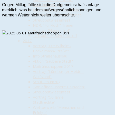
Maifrühschoppen
Gegen Mittag füllte sich die Dorfgemeinschaftsanlage
Kunstwerk für "Alte Schule"
merklich, was bei dem außergewöhnlich sonnigen und
Cold-Water-Beer-Challenge
warmen Wetter nicht weiter überraschte.
Streuobstwiesenfest
NDR: "Funkloch" Trauen
Vortrag "Hausnotruf"
1. Trauener Adventstreff
2017
Vortrag „Die Wilhelm-
Bockelmann-Straße"
Info Straßenausbau
Aktion "Saubere Stadt"
Maifrühschoppen 2017
Vortrag "Lüneburger Heide -
Wolfsland"
Schützenumzug
"Wir öffnen unsere Palisaden"
Streuobstwiesenfest
Vortrag "50 Jahre
Stadtrechte"
Wettbewerb "Menschen und
Erfolge"