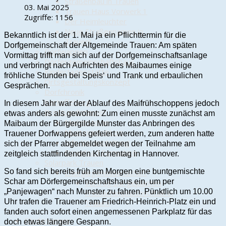
Straßenbau in Trauen
03. Mai 2025
Trauen Haus Vorwerk 1
Zugriffe: 1156
Der Heimleuchter
Neue Straßennamen in
Bekanntlich ist der 1. Mai ja ein Pflichttermin für die
Trauen!
Dorfgemeinschaft der Altgemeinde Trauen: Am späten
Dorfwappen
Vormittag trifft man sich auf der Dorfgemeinschaftsanlage
Dörfergemeinschaftshaus
und verbringt nach Aufrichten des Maibaumes einige
Kindertagesstätte
fröhliche Stunden bei Speis‘ und Trank und erbaulichen
Ortsgestaltungskonzept
Gesprächen.
Dorfchronik
Kartoffelweg
In diesem Jahr war der Ablauf des Maifrühschoppens jedoch
Breitbandinternet
etwas anders als gewohnt: Zum einen musste zunächst am
Meilensteine
Maibaum der Bürgergilde Munster das Anbringen des
Musteranschluss
Trauener Dorfwappens gefeiert werden, zum anderen hatte
Info-Veranstaltung
sich der Pfarrer abgemeldet wegen der Teilnahme am
Download Formulare
zeitgleich stattfindenden Kirchentag in Hannover.
Solarpark Trauen
So fand sich bereits früh am Morgen eine buntgemischte
Energiegenossenschaft
Schar am Dörfergemeinschaftshaus ein, um per
Vortrag zur geplanten
„Panjewagen“ nach Munster zu fahren. Pünktlich um 10.00
Freiflächenphotovoltaik in
Uhr trafen die Trauener am Friedrich-Heinrich-Platz ein und
Trauen
fanden auch sofort einen angemessenen Parkplatz für das
Förderverein
doch etwas längere Gespann.