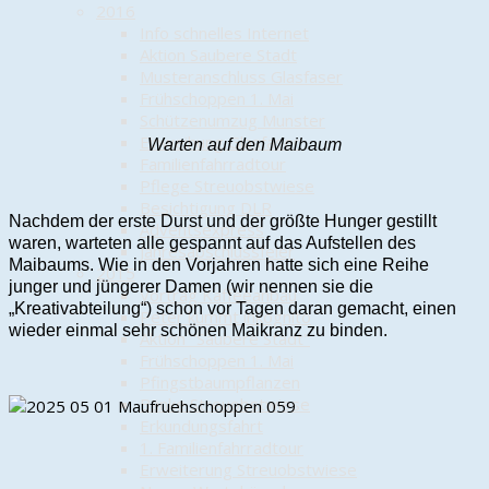
2016
Info schnelles Internet
Aktion Saubere Stadt
Musteranschluss Glasfaser
Frühschoppen 1. Mai
Schützenumzug Munster
Einweihung Glasfaser
Warten auf den Maibaum
Familienfahrradtour
Pflege Streuobstwiese
Besichtigung DLR
Nachdem der erste Durst und der größte Hunger gestillt
Adventsexpress
waren, warteten alle gespannt auf das Aufstellen des
Jahresabschlussfeier
Maibaums. Wie in den Vorjahren hatte sich eine Reihe
2015
junger und jüngerer Damen (wir nennen sie die
Vortrag Kaffeeanbau
„Kreativabteilung“) schon vor Tagen daran gemacht, einen
Peter kümmt inkognito
wieder einmal sehr schönen Maikranz zu binden.
Aktion "Saubere Stadt"
Frühschoppen 1. Mai
Pfingstbaumpflanzen
Bänke Streuobstwiese
Erkundungsfahrt
1. Familienfahrradtour
Erweiterung Streuobstwiese