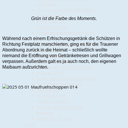
Ortswehr
Vortrag zum Themenkomplex
Klimawandel
Grün ist die Farbe des Moments.
Herbst auf der
Streuobstwiese
Trauener Adventstreffs 2023
2022
Während nach einem Erfrischungsgetränk die Schützen in
Vortrag "An- und Abbauer und
Richtung Festplatz marschierten, ging es für die Trauener
Handwerker"
Abordnung zurück in die Heimat – schließlich wollte
Frühjahrsputz
niemand die Eröffnung von Getränketresen und Grillwagen
Maifrühschoppen
verpassen. Außerdem galt es ja auch noch, den eigenen
Gießeinsatz Streuobstwiese
Maibaum aufzurichten.
1. Boule-Treff
Kinderausflug Bad Bodenteich
4. Familien-Fahrradtour
Bastelspaß
Herbst auf der
Streuobstwiese
Vortrag Gastronomie in
Munster
Adventstreff 2022
2021