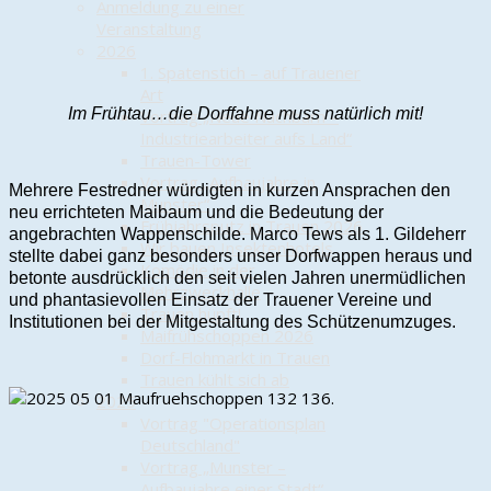
Anmeldung zu einer
Veranstaltung
2026
1. Spatenstich – auf Trauener
Art
Im Frühtau…die Dorffahne muss natürlich mit!
Vortrag „Neue Nachbarn –
Industriearbeiter aufs Land“
Trauen-Tower
Vortrag „Aufbaujahre in
Mehrere Festredner würdigten in kurzen Ansprachen den
Munster“
neu errichteten Maibaum und die Bedeutung der
Frühjahrsputz in Trauen 2026
angebrachten Wappenschilde. Marco Tews als 1. Gildeherr
Wir bauen Insektenhotels
stellte dabei ganz besonders unser Dorfwappen heraus und
Komödie in der
betonte ausdrücklich den seit vielen Jahren unermüdlichen
Mehrzweckhalle
und phantasievollen Einsatz der Trauener Vereine und
Trauen hüpft!
Institutionen bei der Mitgestaltung des Schützenumzuges.
Maifrühschoppen 2026
Dorf-Flohmarkt in Trauen
Trauen kühlt sich ab
2025
Vortrag "Operationsplan
Deutschland"
Vortrag „Munster –
Aufbaujahre einer Stadt“