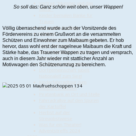
Vortrag "Munster und das
So soll das: Ganz schön weit oben, unser Wappen!
Militär"
Kinder bemalen Bänke für
Trauen
Chic in den Frühling
Völlig überraschend wurde auch der Vorsitzende des
Vortrag
Fördervereins zu einem Grußwort an die versammelten
"Arzneimittelversorgung 2024
Schützen und Einwohner zum Maibaum gebeten. Er hob
und E-Rezept"
hervor, dass wohl erst der nagelneue Maibaum die Kraft und
Boule-Saison in Trauen hat
Stärke habe, das Trauener Wappen zu tragen und versprach,
begonnen
auch in diesem Jahr wieder mit stattlicher Anzahl an
Der Mai ist gekommen…
Motivwagen den Schützenumzug zu bereichern.
Dorfgemeinschaft jubelt
Nationalelf zum Sieg!
Kinderfahrradtour zum
Wildpark in Müden
Piratenbank an Ort und Stelle
Fahrradrallye auf den Spuren
der Kartoffel
Herbst auf der
Streuobstwiese
Was für ein Theater!
Adventstreffs 2024