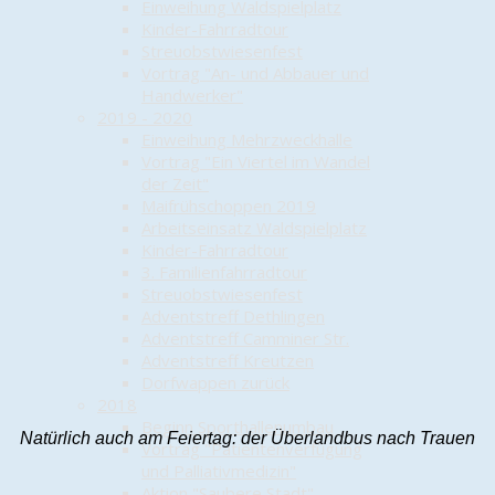
Einweihung Waldspielplatz
Kinder-Fahrradtour
Streuobstwiesenfest
Vortrag "An- und Abbauer und
Handwerker"
2019 - 2020
Einweihung Mehrzweckhalle
Vortrag "Ein Viertel im Wandel
der Zeit"
Maifrühschoppen 2019
Arbeitseinsatz Waldspielplatz
Kinder-Fahrradtour
3. Familienfahrradtour
Streuobstwiesenfest
Adventstreff Dethlingen
Adventstreff Camminer Str.
Adventstreff Kreutzen
Dorfwappen zurück
2018
Beginn Sporthallenumbau
Natürlich auch am Feiertag: der Überlandbus nach Trauen
Vortrag "Patientenverfügung
und Palliativmedizin"
Aktion "Saubere Stadt"