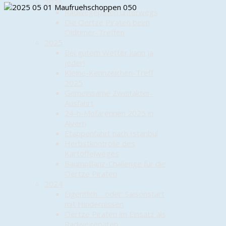
2026
Radwegepaten unterwegs
Die Oertze Piraten beim
Oldtimer-Treffen
2025
Bei gutem Wetter kann ja
jeder!
Kleine-Kennzeichen-Treff
2025
Gemeinsame Zweitakter-
Ausfahrt
24-h-Mofarennen 2025 in
Alvern
Etappenfahrt nach Istanbul
Herbstkontrolle des
Kartoffelweges
Baumpflanz-Challenge für die
Oertze Piraten
2024
Eigentlich… oder: Saisonstart
mit Hindernissen
Oertze Piraten im Einsatz als
Radwegepaten