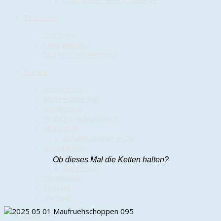
Cold-Water-Beer-Challenge
Tourismus
Gasthaus
Campingplatz
Lilis Ferienwohnungen
Service
Newsletter
Ansprechpartner
Notdienste
Wichtige Rufnummern
Müllabfuhr
Abfuhrkalender 2026
Busfahrpläne
Verkehrsgem. Heidekreis
Ob dieses Mal die Ketten halten?
Bürgerbus
Downloads
Kontakt
sitemap
Links