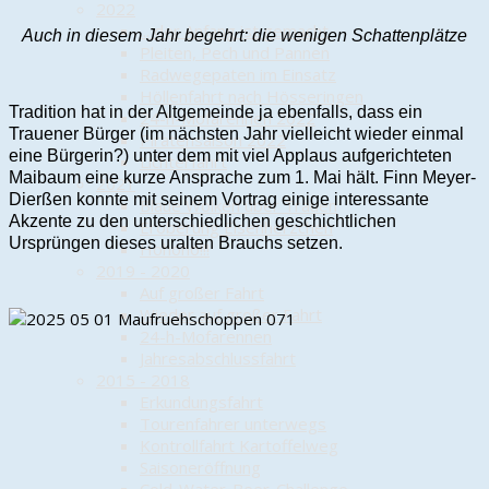
2022
... der Anfang ist gemacht
Auch in diesem Jahr begehrt: die wenigen Schattenplätze
Pleiten, Pech und Pannen
Radwegepaten im Einsatz
Höllenfahrt nach Hösseringen
Tradition hat in der Altgemeinde ja ebenfalls, dass ein
24-h-Mofarennen 2022
Trauener Bürger (im nächsten Jahr vielleicht wieder einmal
Piratensaison 2022
eine Bürgerin?) unter dem mit viel Applaus aufgerichteten
Lichterfahrt
Maibaum eine kurze Ansprache zum 1. Mai hält. Finn Meyer-
2021
Dierßen konnte mit seinem Vortrag einige interessante
Blaue Wolken über Trauen
Akzente zu den unterschiedlichen geschichtlichen
Eroberung Eisenherzchen
Ursprüngen dieses uralten Brauchs setzen.
Hohoho!!!
2019 - 2020
Auf großer Fahrt
Wieder auf großer Fahrt
24-h-Mofarennen
Jahresabschlussfahrt
2015 - 2018
Erkundungsfahrt
Tourenfahrer unterwegs
Kontrollfahrt Kartoffelweg
Saisoneröffnung