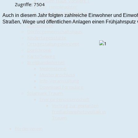
Trauen Haus Vorwerk 1
Zugriffe: 7504
Der Heimleuchter
Neue Straßennamen in
Auch in diesem Jahr folgten zahlreiche Einwohner und Einwoh
Trauen!
Straßen, Wege und öffentlichen Anlagen einen Frühjahrsput
Dorfwappen
Dörfergemeinschaftshaus
Kindertagesstätte
Ortsgestaltungskonzept
Dorfchronik
Kartoffelweg
Breitbandinternet
Meilensteine
Musteranschluss
Info-Veranstaltung
Download Formulare
Solarpark Trauen
Energiegenossenschaft
Vortrag zur geplanten
Freiflächenphotovoltaik in
Trauen
Förderverein