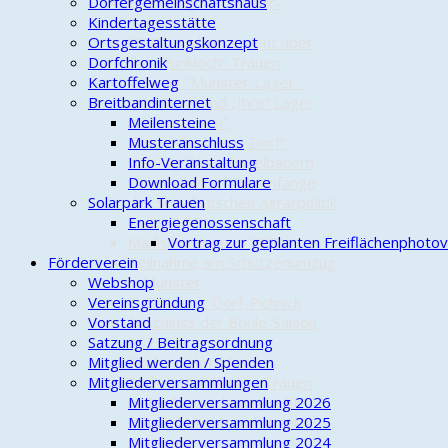
Dörfergemeinschaftshaus
Eröffnung der Bücher-
Kindertagesstätte
Tauschzelle
Ortsgestaltungskonzept
NDR berichtet erneut über
Dorfchronik
das "Funkloch" Trauen
Kartoffelweg
Vortrag "Munster-Lager –
Breitbandinternet
eine Stadt und „Ihre“ Lager
und Kasernen"
Meilensteine
Aktion "Sauberes Dorf"
Musteranschluss
Vortrag "Vom Einzelbauern
Info-Veranstaltung
zum Kollektiv - Die Anfänge
Download Formulare
Solarpark Trauen
der sozialistischen Agrarpolitik
in der DDR"
Energiegenossenschaft
Maifrühschoppen 2023
Vortrag zur geplanten Freiflächenphotovo
Förderverein
Teilnahme am Schützenumzug
Webshop
in Munster
Vereinsgründung
1. Trauener Dorf-Picknick
Vorstand
Abschluss der Boule-Saison
Satzung / Beitragsordnung
2023?
Mitglied werden / Spenden
Kinder-Fahrradtour
Mitgliederversammlungen
Endlich Mobilfunk in Trauen
Hohe Auszeichnungen für
Mitgliederversammlung 2026
"Charly" Kirsch und unsere
Mitgliederversammlung 2025
Ortswehr
Mitgliederversammlung 2024