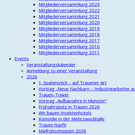
Vortrag zum Themenkomplex
Mitgliederversammlung 2023
Klimawandel
Mitgliederversammlung 2022
Herbst auf der
Mitgliederversammlung 2021
Streuobstwiese
Mitgliederversammlung 2020
Trauener Adventstreffs 2023
Mitgliederversammlung 2019
2022
Mitgliederversammlung 2018
Vortrag "An- und Abbauer und
Mitgliederversammlung 2017
Handwerker"
Mitgliederversammlung 2016
Frühjahrsputz
Mitgliederversammlung 2011
Events
Maifrühschoppen
Veranstaltungskalender
Gießeinsatz Streuobstwiese
Anmeldung zu einer Veranstaltung
1. Boule-Treff
2026
Kinderausflug Bad Bodenteich
4. Familien-Fahrradtour
1. Spatenstich – auf Trauener Art
Bastelspaß
Vortrag „Neue Nachbarn – Industriearbeiter a
Herbst auf der
Trauen-Tower
Streuobstwiese
Vortrag „Aufbaujahre in Munster“
Vortrag Gastronomie in
Frühjahrsputz in Trauen 2026
Munster
Wir bauen Insektenhotels
Adventstreff 2022
Komödie in der Mehrzweckhalle
2021
Trauen hüpft!
Einweihung Waldspielplatz
Maifrühschoppen 2026