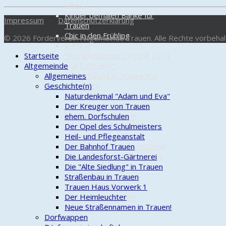
Militär"
Kinder bemalen Bänke für
Impressum
Datenschutzerklärung
Trauen
Chic in den Frühling
© 2026 Förderverein Altgemeinde Trauen. Alle Rechte vorbehal
Vortrag
Startseite
"Arzneimittelversorgung 2024
Altgemeinde
und E-Rezept"
Allgemeines
Boule-Saison in Trauen hat
Geschichte(n)
begonnen
Der Mai ist gekommen…
Naturdenkmal "Adam und Eva"
Dorfgemeinschaft jubelt
Der Kreuger von Trauen
Nationalelf zum Sieg!
ehem. Dorfschulen
Kinderfahrradtour zum
Der Opel des Schulmeisters
Wildpark in Müden
Heil- und Pflegeanstalt
Piratenbank an Ort und Stelle
Der Bahnhof Trauen
Fahrradrallye auf den Spuren
Die Landesforst-Gärtnerei
der Kartoffel
Die "Alte Siedlung" in Trauen
Herbst auf der
Straßenbau in Trauen
Streuobstwiese
Trauen Haus Vorwerk 1
Was für ein Theater!
Der Heimleuchter
Adventstreffs 2024
Neue Straßennamen in Trauen!
2023
Dorfwappen