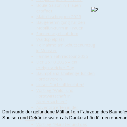
Boule-Saison in Trauen
eröffnet
Maifrühschoppen 2025
Baugenehmigung für den
Mobilfunkturm in Trauen
Sonnensegel auf dem
Waldspielplatz
Teilnahme am Schützenumzug
in Munster
Familien-Fahrradtour 2025
Der 25.10.2025 – ein
ereignisreicher Tag
Baumpflanz-Challenge für den
Förderverein
Unser Dorf soll leuchten!
Vortrag “Wald- und
Forstwirtschaft in
Niedersachsen”
Adventstreffen in der
Dort wurde der gefundene Müll auf ein Fahrzeug des Bauhofes
Altgemeinde Trauen
Speisen und Getränke waren als Dankeschön für den ehrenamtl
2024
Vortrag "Munster und das