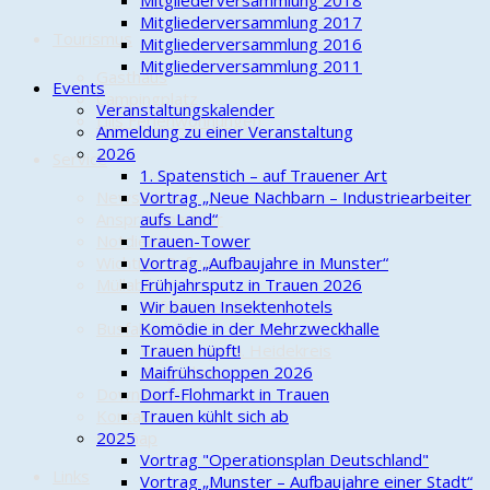
Cold-Water-Beer-Challenge
Mitgliederversammlung 2018
Mitgliederversammlung 2017
Tourismus
Mitgliederversammlung 2016
Mitgliederversammlung 2011
Gasthaus
Events
Campingplatz
Veranstaltungskalender
Lilis Ferienwohnungen
Anmeldung zu einer Veranstaltung
2026
Service
1. Spatenstich – auf Trauener Art
Newsletter
Vortrag „Neue Nachbarn – Industriearbeiter
Ansprechpartner
aufs Land“
Notdienste
Trauen-Tower
Wichtige Rufnummern
Vortrag „Aufbaujahre in Munster“
Müllabfuhr
Frühjahrsputz in Trauen 2026
Abfuhrkalender 2026
Wir bauen Insektenhotels
Busfahrpläne
Komödie in der Mehrzweckhalle
Verkehrsgem. Heidekreis
Trauen hüpft!
Bürgerbus
Maifrühschoppen 2026
Downloads
Dorf-Flohmarkt in Trauen
Kontakt
Trauen kühlt sich ab
sitemap
2025
Vortrag "Operationsplan Deutschland"
Links
Vortrag „Munster – Aufbaujahre einer Stadt“