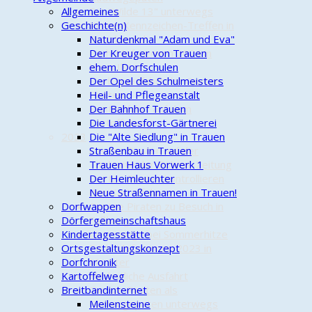
Allgemeines
Die "Wilde 13" unterwegs
Geschichte(n)
Kleine-Kennzeichen-Treffen in
Brambostel
Naturdenkmal "Adam und Eva"
24-h-Mofarennen 2024 in
Der Kreuger von Trauen
Haus Ilster
ehem. Dorfschulen
Herbstausfahrt der Oertze
Der Opel des Schulmeisters
Piraten
Heil- und Pflegeanstalt
Kontrollfahrt auf dem
Der Bahnhof Trauen
Kartoffelweg
Die Landesforst-Gärtnerei
2023
Die "Alte Siedlung" in Trauen
Oertze Piraten auf der
Straßenbau in Trauen
Titelseite der Böhme-Zeitung
Trauen Haus Vorwerk 1
Oertze Piraten kontrollieren
Der Heimleuchter
den Kartoffelweg
Neue Straßennamen in Trauen!
Dorfwappen
Oertze Piraten zu Besuch in
Dörfergemeinschaftshaus
Faßberg
Kindertagesstätte
Unterwegs bei Sommerhitze
Ortsgestaltungskonzept
24-h-Mofarennen 2023 in
Dorfchronik
Munster
Kartoffelweg
Herbstliche Ausfahrt
Breitbandinternet
Oertze Piraten als
Radwegepaten unterwegs
Meilensteine