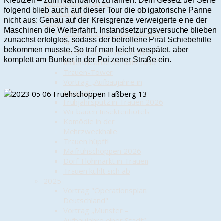
Kreutzen – zum Nachbarort zu fahren. Dem Gesetz der Serie
Anmeldung zu einer
folgend blieb auch auf dieser Tour die obligatorische Panne
Veranstaltung
nicht aus: Genau auf der Kreisgrenze verweigerte eine der
2026
Maschinen die Weiterfahrt. Instandsetzungsversuche blieben
1. Spatenstich – auf Trauener
zunächst erfolglos, sodass der betroffene Pirat Schiebehilfe
Art
bekommen musste. So traf man leicht verspätet, aber
Vortrag „Neue Nachbarn –
komplett am Bunker in der Poitzener Straße ein.
Industriearbeiter aufs Land“
Trauen-Tower
Vortrag „Aufbaujahre in
Munster“
Frühjahrsputz in Trauen 2026
Wir bauen Insektenhotels
Komödie in der
Mehrzweckhalle
Trauen hüpft!
Maifrühschoppen 2026
Dorf-Flohmarkt in Trauen
Trauen kühlt sich ab
2025
Vortrag "Operationsplan
Deutschland"
Vortrag „Munster –
Aufbaujahre einer Stadt“