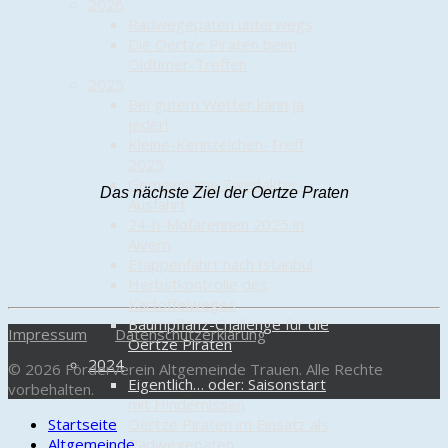
2026
Radwegepaten unterwegs
Die Oertze Piraten beim
Oldtimer-Treffen
2025
Bei gutem Wetter kann ja
jeder!
Kleine-Kennzeichen-Treff
2025
Gemeinsame Zweitakter-
Das nächste Ziel der Oertze Praten
Ausfahrt
24-h-Mofarennen 2025 in
Alvern
Etappenfahrt nach Istanbul
Herbstkontrolle des
Kartoffelweges
Baumpflanz-Challenge für die
Impressum
Datenschutzerklärung
Oertze Piraten
2024
© 2026 Förderverein Altgemeinde Trauen. Alle Rechte
Eigentlich… oder: Saisonstart
vorbehalten.
mit Hindernissen
Startseite
Oertze Piraten im Einsatz als
Altgemeinde
Radwegepaten