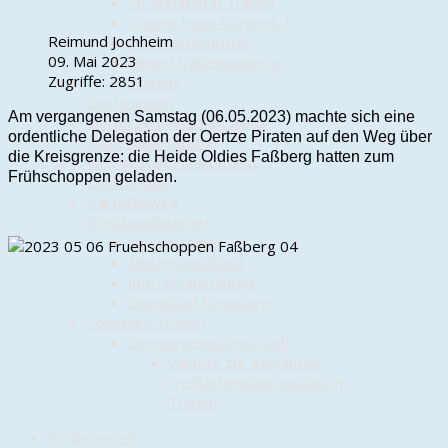
Straßenbau in Trauen
Trauen Haus Vorwerk 1
Reimund Jochheim
Der Heimleuchter
09. Mai 2023
Neue Straßennamen in
Zugriffe: 2851
Trauen!
Dorfwappen
Am vergangenen Samstag (06.05.2023) machte sich eine
Dörfergemeinschaftshaus
ordentliche Delegation der Oertze Piraten auf den Weg über
Kindertagesstätte
die Kreisgrenze: die Heide Oldies Faßberg hatten zum
Ortsgestaltungskonzept
Frühschoppen geladen.
Dorfchronik
Kartoffelweg
Breitbandinternet
Meilensteine
Musteranschluss
Info-Veranstaltung
Download Formulare
Solarpark Trauen
Energiegenossenschaft
Vortrag zur geplanten
Freiflächenphotovoltaik in
Trauen
Förderverein