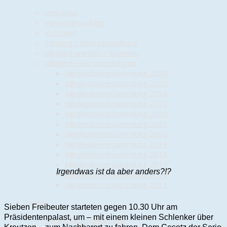
Webshop
Vereinsgründung
Vorstand
Satzung / Beitragsordnung
Mitglied werden / Spenden
Mitgliederversammlungen
Mitgliederversammlung 2026
Mitgliederversammlung 2025
Mitgliederversammlung 2024
Mitgliederversammlung 2023
Mitgliederversammlung 2022
Mitgliederversammlung 2021
Mitgliederversammlung 2020
Mitgliederversammlung 2019
Mitgliederversammlung 2018
Mitgliederversammlung 2017
Irgendwas ist da aber anders?!?
Mitgliederversammlung 2016
Mitgliederversammlung 2011
Events
Sieben Freibeuter starteten gegen 10.30 Uhr am
Präsidentenpalast, um – mit einem kleinen Schlenker über
Veranstaltungskalender