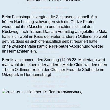
2016
Info schnelles Internet
Aktion Saubere Stadt
Beim Fachsimpeln verging die Zeit rasend schnell. Am
Musteranschluss Glasfaser
frühen Nachmittag schwangen sich die Oertze Piraten
Frühschoppen 1. Mai
wieder auf ihre Maschinen und machten sich auf den
Schützenumzug Munster
Rückweg nach Trauen. Das am Vormittag ausgefallene Mofa
Einweihung Glasfaser
hatte sich wohl im Kreis der vielen anderen Oldtimer so wohl
Familienfahrradtour
gefühlt, dass es sich offensichtlich selbst repariert hatte;
Pflege Streuobstwiese
ohne Zwischenfälle kam die Freibeuter-Abordnung wieder
Besichtigung DLR
im Heimathafen ein.
Adventsexpress
Jahresabschlussfeier
Bereits am kommenden Sonntag (14.05.23, Muttertag!) wird
2015
man wohl den einen oder anderen Heide Oldie wiedersehen
Vortrag Kaffeeanbau
– beim Oldtimer-Treffen der Oldtimer-Freunde Südheide im
Peter kümmt inkognito
Örtzepark in Hermannsburg!
Aktion "Saubere Stadt"
Frühschoppen 1. Mai
Pfingstbaumpflanzen
Bänke Streuobstwiese
Erkundungsfahrt
1. Familienfahrradtour
Erweiterung Streuobstwiese