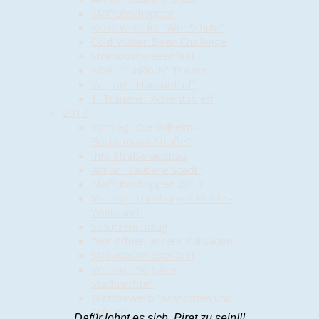
Maifrühschoppen
Kunstwerk für "Alte Schule"
Cold-Water-Beer-Challenge
Streuobstwiesenfest
NDR: "Funkloch" Trauen
Vortrag "Hausnotruf"
1. Trauener Adventstreff
2017
Vortrag „Die Wilhelm-
Bockelmann-Straße"
Info Straßenausbau
Aktion "Saubere Stadt"
Maifrühschoppen 2017
Vortrag "Lüneburger Heide -
Wolfsland"
Schützenumzug
"Wir öffnen unsere Palisaden"
Streuobstwiesenfest
Vortrag "50 Jahre
Stadtrechte"
Wettbewerb "Menschen und
Erfolge"
Dafür lohnt es sich, Pirat zu sein!!!