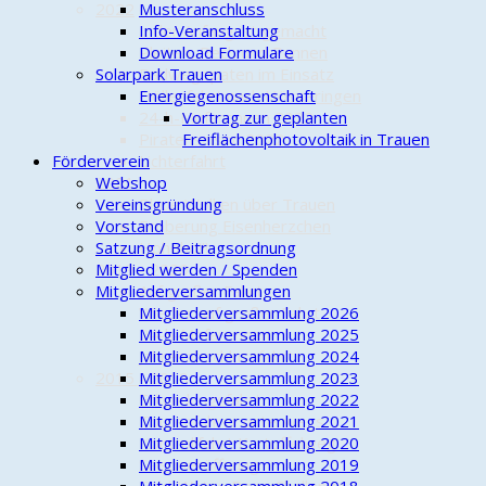
2022
Musteranschluss
... der Anfang ist gemacht
Info-Veranstaltung
Pleiten, Pech und Pannen
Download Formulare
Solarpark Trauen
Radwegepaten im Einsatz
Höllenfahrt nach Hösseringen
Energiegenossenschaft
24-h-Mofarennen 2022
Vortrag zur geplanten
Piratensaison 2022
Freiflächenphotovoltaik in Trauen
Förderverein
Lichterfahrt
2021
Webshop
Vereinsgründung
Blaue Wolken über Trauen
Vorstand
Eroberung Eisenherzchen
Satzung / Beitragsordnung
Hohoho!!!
2019 - 2020
Mitglied werden / Spenden
Mitgliederversammlungen
Auf großer Fahrt
Wieder auf großer Fahrt
Mitgliederversammlung 2026
24-h-Mofarennen
Mitgliederversammlung 2025
Jahresabschlussfahrt
Mitgliederversammlung 2024
2015 - 2018
Mitgliederversammlung 2023
Erkundungsfahrt
Mitgliederversammlung 2022
Tourenfahrer unterwegs
Mitgliederversammlung 2021
Kontrollfahrt Kartoffelweg
Mitgliederversammlung 2020
Saisoneröffnung
Mitgliederversammlung 2019