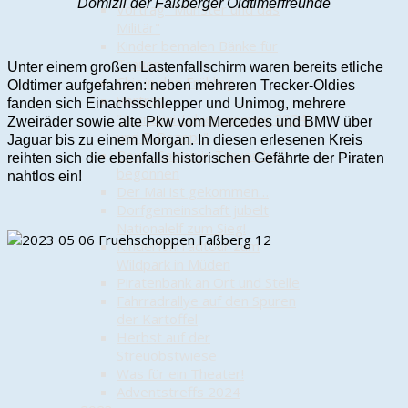
Domizil der Faßberger Oldtimerfreunde
Vortrag "Munster und das
Militär"
Kinder bemalen Bänke für
Trauen
Unter einem großen Lastenfallschirm waren bereits etliche
Chic in den Frühling
Oldtimer aufgefahren: neben mehreren Trecker-Oldies
Vortrag
fanden sich Einachsschlepper und Unimog, mehrere
"Arzneimittelversorgung 2024
Zweiräder sowie alte Pkw vom Mercedes und BMW über
und E-Rezept"
Jaguar bis zu einem Morgan. In diesen erlesenen Kreis
Boule-Saison in Trauen hat
reihten sich die ebenfalls historischen Gefährte der Piraten
begonnen
nahtlos ein!
Der Mai ist gekommen…
Dorfgemeinschaft jubelt
Nationalelf zum Sieg!
Kinderfahrradtour zum
Wildpark in Müden
Piratenbank an Ort und Stelle
Fahrradrallye auf den Spuren
der Kartoffel
Herbst auf der
Streuobstwiese
Was für ein Theater!
Adventstreffs 2024