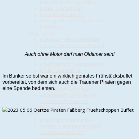
Einweihung Waldspielplatz
Kinder-Fahrradtour
Streuobstwiesenfest
Vortrag "An- und Abbauer und
Handwerker"
2019 - 2020
Einweihung Mehrzweckhalle
Vortrag "Ein Viertel im Wandel
der Zeit"
Auch ohne Motor darf man Oldtimer sein!
Maifrühschoppen 2019
Arbeitseinsatz Waldspielplatz
Kinder-Fahrradtour
Im Bunker selbst war ein wirklich geniales Frühstücksbuffet
3. Familienfahrradtour
vorbereitet, von dem sich auch die Trauener Piraten gegen
Streuobstwiesenfest
eine Spende bedienten.
Adventstreff Dethlingen
Adventstreff Camminer Str.
Adventstreff Kreutzen
Dorfwappen zurück
2018
Beginn Sporthallenumbau
Vortrag "Patientenverfügung
und Palliativmedizin"
Aktion "Saubere Stadt"