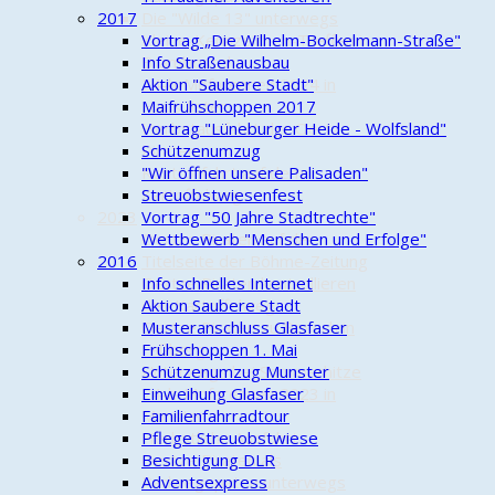
2017
Die "Wilde 13" unterwegs
Kleine-Kennzeichen-Treffen in
Vortrag „Die Wilhelm-Bockelmann-Straße"
Brambostel
Info Straßenausbau
24-h-Mofarennen 2024 in
Aktion "Saubere Stadt"
Haus Ilster
Maifrühschoppen 2017
Herbstausfahrt der Oertze
Vortrag "Lüneburger Heide - Wolfsland"
Piraten
Schützenumzug
Kontrollfahrt auf dem
"Wir öffnen unsere Palisaden"
Kartoffelweg
Streuobstwiesenfest
2023
Vortrag "50 Jahre Stadtrechte"
Oertze Piraten auf der
Wettbewerb "Menschen und Erfolge"
2016
Titelseite der Böhme-Zeitung
Oertze Piraten kontrollieren
Info schnelles Internet
den Kartoffelweg
Aktion Saubere Stadt
Oertze Piraten zu Besuch in
Musteranschluss Glasfaser
Faßberg
Frühschoppen 1. Mai
Unterwegs bei Sommerhitze
Schützenumzug Munster
24-h-Mofarennen 2023 in
Einweihung Glasfaser
Munster
Familienfahrradtour
Herbstliche Ausfahrt
Pflege Streuobstwiese
Oertze Piraten als
Besichtigung DLR
Radwegepaten unterwegs
Adventsexpress