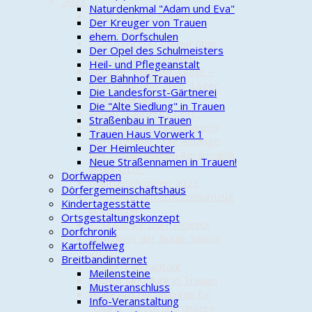
2023
Naturdenkmal "Adam und Eva"
Eröffnung der Bücher-
Der Kreuger von Trauen
Tauschzelle
ehem. Dorfschulen
NDR berichtet erneut über
Der Opel des Schulmeisters
das "Funkloch" Trauen
Heil- und Pflegeanstalt
Vortrag "Munster-Lager –
Der Bahnhof Trauen
eine Stadt und „Ihre“ Lager
Die Landesforst-Gärtnerei
und Kasernen"
Die "Alte Siedlung" in Trauen
Aktion "Sauberes Dorf"
Straßenbau in Trauen
Vortrag "Vom Einzelbauern
Trauen Haus Vorwerk 1
zum Kollektiv - Die Anfänge
Der Heimleuchter
der sozialistischen Agrarpolitik
Neue Straßennamen in Trauen!
in der DDR"
Dorfwappen
Maifrühschoppen 2023
Dörfergemeinschaftshaus
Teilnahme am Schützenumzug
Kindertagesstätte
in Munster
Ortsgestaltungskonzept
1. Trauener Dorf-Picknick
Dorfchronik
Abschluss der Boule-Saison
Kartoffelweg
2023?
Breitbandinternet
Kinder-Fahrradtour
Meilensteine
Endlich Mobilfunk in Trauen
Musteranschluss
Hohe Auszeichnungen für
Info-Veranstaltung
"Charly" Kirsch und unsere