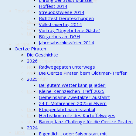
Cold-Water-Beer-Challenge
Ehrung der Stadt Munster
Hoffest 2014
Tourismus
Streuobstwiese 2014
Richtfest Geräteschuppen
Gasthaus
Volkstrauertag 2014
Campingplatz
Vortrag "Ungebetene Gäste"
Lilis Ferienwohnungen
Bürgerbus am DGH
Jahresabschlussfeier 2014
Service
Oertze Piraten
Newsletter
Die Geschichte
Ansprechpartner
2026
Notdienste
Radwegepaten unterwegs
Wichtige Rufnummern
Die Oertze Piraten beim Oldtimer-Treffen
Müllabfuhr
2025
Abfuhrkalender 2026
Bei gutem Wetter kann ja jeder!
Busfahrpläne
Kleine-Kennzeichen-Treff 2025
Verkehrsgem. Heidekreis
Gemeinsame Zweitakter-Ausfahrt
Bürgerbus
24-h-Mofarennen 2025 in Alvern
Downloads
Etappenfahrt nach Istanbul
Kontakt
Herbstkontrolle des Kartoffelweges
sitemap
Baumpflanz-Challenge für die Oertze Piraten
2024
Links
Eigentlich… oder: Saisonstart mit