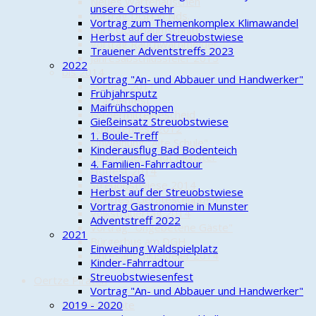
Neues Wartehäuschen
unsere Ortswehr
Vortrag DGH in Nds.
Vortrag zum Themenkomplex Klimawandel
Kurs Obstbaumschnitt
Herbst auf der Streuobstwiese
Vortrag Rauchwarnmelder
Trauener Adventstreffs 2023
Jahresabschlussfeier 2015
2022
bis 2014
Vortrag "An- und Abbauer und Handwerker"
Maifest 2011
Frühjahrsputz
Drachenfest
Maifrühschoppen
Fördermittelbescheid
Gießeinsatz Streuobstwiese
Schützenfest 2012
1. Boule-Treff
Einweihung "Alte Schule"
Kinderausflug Bad Bodenteich
Ehrung der Stadt Munster
4. Familien-Fahrradtour
Hoffest 2014
Bastelspaß
Streuobstwiese 2014
Herbst auf der Streuobstwiese
Richtfest Geräteschuppen
Vortrag Gastronomie in Munster
Volkstrauertag 2014
Adventstreff 2022
Vortrag "Ungebetene Gäste"
2021
Bürgerbus am DGH
Einweihung Waldspielplatz
Jahresabschlussfeier 2014
Kinder-Fahrradtour
Streuobstwiesenfest
Oertze Piraten
Vortrag "An- und Abbauer und Handwerker"
Die Geschichte
2019 - 2020