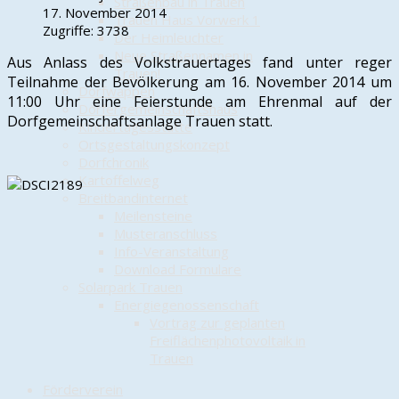
Straßenbau in Trauen
17. November 2014
Trauen Haus Vorwerk 1
Zugriffe: 3738
Der Heimleuchter
Neue Straßennamen in
Aus An­lass des Volks­­trau­er­­tages fand unter reger
Trauen!
Teilnahme der Bevölkerung am 16. November 2014 um
Dorfwappen
11:00 Uhr eine Fei­er­­stunde am Eh­renmal auf der
Dörfergemeinschaftshaus
Dorfgemeinschaftsanlage Trauen statt.
Kindertagesstätte
Ortsgestaltungskonzept
Dorfchronik
Kartoffelweg
Breitbandinternet
Meilensteine
Musteranschluss
Info-Veranstaltung
Download Formulare
Solarpark Trauen
Energiegenossenschaft
Vortrag zur geplanten
Freiflächenphotovoltaik in
Trauen
Förderverein