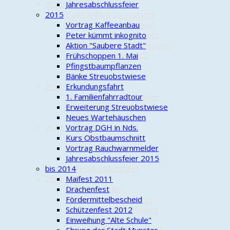
2022
Jahresabschlussfeier
2015
... der Anfang ist gemacht
Pleiten, Pech und Pannen
Vortrag Kaffeeanbau
Radwegepaten im Einsatz
Peter kümmt inkognito
Höllenfahrt nach Hösseringen
Aktion "Saubere Stadt"
24-h-Mofarennen 2022
Frühschoppen 1. Mai
Piratensaison 2022
Pfingstbaumpflanzen
Lichterfahrt
Bänke Streuobstwiese
2021
Erkundungsfahrt
Blaue Wolken über Trauen
1. Familienfahrradtour
Eroberung Eisenherzchen
Erweiterung Streuobstwiese
Hohoho!!!
Neues Wartehäuschen
2019 - 2020
Vortrag DGH in Nds.
Auf großer Fahrt
Kurs Obstbaumschnitt
Wieder auf großer Fahrt
Vortrag Rauchwarnmelder
24-h-Mofarennen
Jahresabschlussfeier 2015
bis 2014
Jahresabschlussfahrt
2015 - 2018
Maifest 2011
Erkundungsfahrt
Drachenfest
Tourenfahrer unterwegs
Fördermittelbescheid
Kontrollfahrt Kartoffelweg
Schützenfest 2012
Saisoneröffnung
Einweihung "Alte Schule"