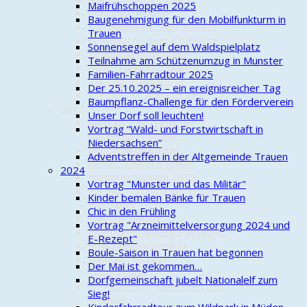
Maifrühschoppen 2025
Maifrühschoppen
Baugenehmigung für den Mobilfunkturm in
Kunstwerk für "Alte Schule"
Trauen
Cold-Water-Beer-Challenge
Sonnensegel auf dem Waldspielplatz
Streuobstwiesenfest
Teilnahme am Schützenumzug in Munster
NDR: "Funkloch" Trauen
Familien-Fahrradtour 2025
Vortrag "Hausnotruf"
Der 25.10.2025 – ein ereignisreicher Tag
1. Trauener Adventstreff
Baumpflanz-Challenge für den Förderverein
2017
Unser Dorf soll leuchten!
Vortrag „Die Wilhelm-
Vortrag “Wald- und Forstwirtschaft in
Bockelmann-Straße"
Niedersachsen”
Info Straßenausbau
Adventstreffen in der Altgemeinde Trauen
Aktion "Saubere Stadt"
2024
Maifrühschoppen 2017
Vortrag "Munster und das Militär"
Vortrag "Lüneburger Heide -
Kinder bemalen Bänke für Trauen
Wolfsland"
Chic in den Frühling
Schützenumzug
Vortrag "Arzneimittelversorgung 2024 und
"Wir öffnen unsere Palisaden"
E-Rezept"
Streuobstwiesenfest
Boule-Saison in Trauen hat begonnen
Vortrag "50 Jahre
Der Mai ist gekommen…
Stadtrechte"
Dorfgemeinschaft jubelt Nationalelf zum
Wettbewerb "Menschen und
Sieg!
Erfolge"