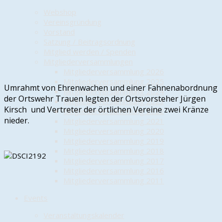
Webshop
Vereinsgründung
Vorstand
Satzung / Beitragsordnung
Mitglied werden / Spenden
Mitgliederversammlungen
Mitgliederversammlung 2026
Mitgliederversammlung 2025
Umrahmt von Ehrenwachen und einer Fahnenabordnung
Mitgliederversammlung 2024
der Ortswehr Trauen legten der Ortsvorsteher Jürgen
Mitgliederversammlung 2023
Kirsch und Vertreter der örtlichen Vereine zwei Kränze
Mitgliederversammlung 2022
nieder.
Mitgliederversammlung 2021
Mitgliederversammlung 2020
Mitgliederversammlung 2019
Mitgliederversammlung 2018
Mitgliederversammlung 2017
Mitgliederversammlung 2016
Mitgliederversammlung 2011
Events
Veranstaltungskalender