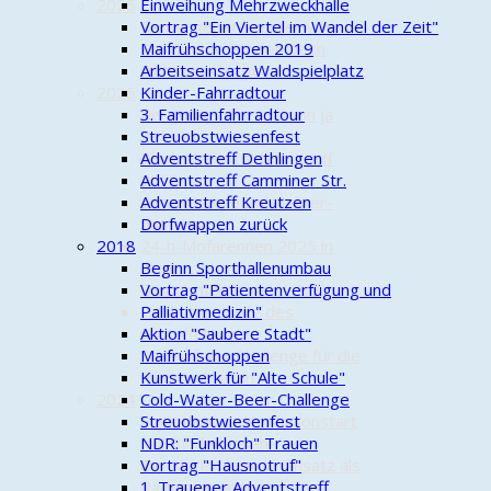
2026
Einweihung Mehrzweckhalle
Radwegepaten unterwegs
Vortrag "Ein Viertel im Wandel der Zeit"
Die Oertze Piraten beim
Maifrühschoppen 2019
Oldtimer-Treffen
Arbeitseinsatz Waldspielplatz
2025
Kinder-Fahrradtour
Bei gutem Wetter kann ja
3. Familienfahrradtour
jeder!
Streuobstwiesenfest
Kleine-Kennzeichen-Treff
Adventstreff Dethlingen
2025
Adventstreff Camminer Str.
Gemeinsame Zweitakter-
Adventstreff Kreutzen
Ausfahrt
Dorfwappen zurück
2018
24-h-Mofarennen 2025 in
Alvern
Beginn Sporthallenumbau
Etappenfahrt nach Istanbul
Vortrag "Patientenverfügung und
Herbstkontrolle des
Palliativmedizin"
Kartoffelweges
Aktion "Saubere Stadt"
Baumpflanz-Challenge für die
Maifrühschoppen
Oertze Piraten
Kunstwerk für "Alte Schule"
2024
Cold-Water-Beer-Challenge
Eigentlich… oder: Saisonstart
Streuobstwiesenfest
mit Hindernissen
NDR: "Funkloch" Trauen
Oertze Piraten im Einsatz als
Vortrag "Hausnotruf"
Radwegepaten
1. Trauener Adventstreff