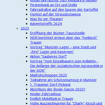
Kinderfahrradtour zum Wildpark in Müden
2016
Piratenbank an Ort und Stelle
Info schnelles Internet
Fahrradrallye auf den Spuren der Kartoffel
Aktion Saubere Stadt
Herbst auf der Streuobstwiese
Musteranschluss Glasfaser
Was für ein Theater!
Frühschoppen 1. Mai
Adventstreffs 2024
Schützenumzug Munster
2023
Einweihung Glasfaser
Eröffnung der Bücher-Tauschzelle
Familienfahrradtour
NDR berichtet erneut über das "Funkloch"
Pflege Streuobstwiese
Trauen
Besichtigung DLR
Vortrag "Munster-Lager – eine Stadt und
Adventsexpress
„Ihre“ Lager und Kasernen"
Jahresabschlussfeier
Aktion "Sauberes Dorf"
2015
Vortrag "Vom Einzelbauern zum Kollektiv -
Vortrag Kaffeeanbau
Die Anfänge der sozialistischen Agrarpolitik in
Peter kümmt inkognito
der DDR"
Aktion "Saubere Stadt"
Maifrühschoppen 2023
Frühschoppen 1. Mai
Teilnahme am Schützenumzug in Munster
Pfingstbaumpflanzen
1. Trauener Dorf-Picknick
Bänke Streuobstwiese
Abschluss der Boule-Saison 2023?
Erkundungsfahrt
Kinder-Fahrradtour
1. Familienfahrradtour
Endlich Mobilfunk in Trauen
Erweiterung Streuobstwiese
Hohe Auszeichnungen für "Charly" Kirsch und