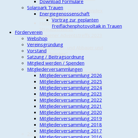
Download Formulare
Ortswehr
Solarpark Trauen
Vortrag zum Themenkomplex
Energiegenossenschaft
Klimawandel
Vortrag zur geplanten
Herbst auf der
Freiflächenphotovoltaik in Trauen
Streuobstwiese
Förderverein
Trauener Adventstreffs 2023
Webshop
2022
Vereinsgründung
Vortrag "An- und Abbauer und
Vorstand
Handwerker"
Satzung / Beitragsordnung
Frühjahrsputz
Mitglied werden / Spenden
Maifrühschoppen
Mitgliederversammlungen
Gießeinsatz Streuobstwiese
Mitgliederversammlung 2026
1. Boule-Treff
Mitgliederversammlung 2025
Kinderausflug Bad Bodenteich
Mitgliederversammlung 2024
4. Familien-Fahrradtour
Mitgliederversammlung 2023
Bastelspaß
Mitgliederversammlung 2022
Herbst auf der
Mitgliederversammlung 2021
Streuobstwiese
Mitgliederversammlung 2020
Vortrag Gastronomie in
Mitgliederversammlung 2019
Munster
Mitgliederversammlung 2018
Adventstreff 2022
Mitgliederversammlung 2017
2021
Mitgliederversammlung 2016