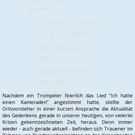
Anmeldung zu einer
Veranstaltung
2026
1. Spatenstich – auf Trauener
Art
Vortrag „Neue Nachbarn –
Industriearbeiter aufs Land“
Trauen-Tower
Vortrag „Aufbaujahre in
Munster“
Frühjahrsputz in Trauen 2026
Wir bauen Insektenhotels
Komödie in der
Mehrzweckhalle
Trauen hüpft!
Maifrühschoppen 2026
Nachdem ein Trompeter feierlich das Lied "Ich hatte
Dorf-Flohmarkt in Trauen
einen Kameraden" angestimmt hatte, stellte der
Trauen kühlt sich ab
Ortsvorsteher in einer kurzen Ansprache die Aktualität
2025
des Gedenkens gerade in unserer heutigen, von vielerlei
Vortrag "Operationsplan
Krisen gekennzeichneten Zeit, heraus. Denn immer
Deutschland"
wieder - auch gerade aktuell - befinden sich Trauener im
Vortrag „Munster –
Aufbaujahre einer Stadt“