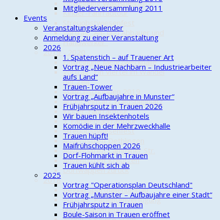
Einweihung Waldspielplatz
Mitgliederversammlung 2011
Kinder-Fahrradtour
Events
Streuobstwiesenfest
Veranstaltungskalender
Vortrag "An- und Abbauer und
Anmeldung zu einer Veranstaltung
Handwerker"
2026
2019 - 2020
1. Spatenstich – auf Trauener Art
Einweihung Mehrzweckhalle
Vortrag „Neue Nachbarn – Industriearbeiter
Vortrag "Ein Viertel im Wandel
aufs Land“
der Zeit"
Trauen-Tower
Maifrühschoppen 2019
Vortrag „Aufbaujahre in Munster“
Arbeitseinsatz Waldspielplatz
Frühjahrsputz in Trauen 2026
Kinder-Fahrradtour
Wir bauen Insektenhotels
3. Familienfahrradtour
Komödie in der Mehrzweckhalle
Streuobstwiesenfest
Trauen hüpft!
Adventstreff Dethlingen
Maifrühschoppen 2026
Adventstreff Camminer Str.
Dorf-Flohmarkt in Trauen
Adventstreff Kreutzen
Trauen kühlt sich ab
Dorfwappen zurück
2025
2018
Vortrag "Operationsplan Deutschland"
Beginn Sporthallenumbau
Vortrag „Munster – Aufbaujahre einer Stadt“
Vortrag "Patientenverfügung
Frühjahrsputz in Trauen
und Palliativmedizin"
Boule-Saison in Trauen eröffnet
Aktion "Saubere Stadt"