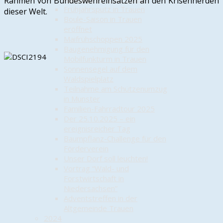
Rahmen von Bundeswehreinsätzen an den Krisenherden
Frühjahrsputz in Trauen
dieser Welt.
Boule-Saison in Trauen
eröffnet
Maifrühschoppen 2025
Baugenehmigung für den
Mobilfunkturm in Trauen
Sonnensegel auf dem
Waldspielplatz
Teilnahme am Schützenumzug
in Munster
Familien-Fahrradtour 2025
Der 25.10.2025 – ein
ereignisreicher Tag
Baumpflanz-Challenge für den
Förderverein
Unser Dorf soll leuchten!
Vortrag “Wald- und
Forstwirtschaft in
Niedersachsen”
Adventstreffen in der
Altgemeinde Trauen
2024