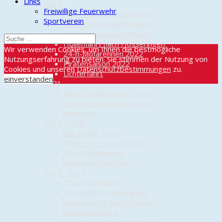
Links
2022
Freiwillige Feuerwehr
... der Anfang ist gemacht
Sportverein
Pleiten, Pech und Pannen
Radwegepaten im Einsatz
Höllenfahrt nach Hösseringen
Wir verwenden Cookies, um Ihnen die bestmögliche
24-h-Mofarennen 2022
Nutzungserfahrung zu bieten. Sie stimmen der Nutzung von
Piratensaison 2022
Cookies und unseren
Datenschutzbestimmungen
zu.
Lichterfahrt
einverstanden
2021
Blaue Wolken über Trauen
Eroberung Eisenherzchen
Hohoho!!!
2019 - 2020
Auf großer Fahrt
Wieder auf großer Fahrt
24-h-Mofarennen
Jahresabschlussfahrt
2015 - 2018
Erkundungsfahrt
Tourenfahrer unterwegs
Kontrollfahrt Kartoffelweg
Saisoneröffnung