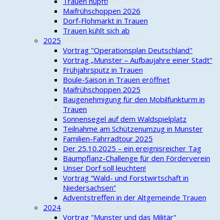
Trauen hüpft!
Frühjahrsputz in Trauen
Maifrühschoppen 2026
Boule-Saison in Trauen
Dorf-Flohmarkt in Trauen
eröffnet
Trauen kühlt sich ab
Maifrühschoppen 2025
2025
Baugenehmigung für den
Vortrag "Operationsplan Deutschland"
Mobilfunkturm in Trauen
Vortrag „Munster – Aufbaujahre einer Stadt“
Sonnensegel auf dem
Frühjahrsputz in Trauen
Waldspielplatz
Boule-Saison in Trauen eröffnet
Teilnahme am Schützenumzug
Maifrühschoppen 2025
in Munster
Baugenehmigung für den Mobilfunkturm in
Familien-Fahrradtour 2025
Trauen
Der 25.10.2025 – ein
Sonnensegel auf dem Waldspielplatz
ereignisreicher Tag
Teilnahme am Schützenumzug in Munster
Baumpflanz-Challenge für den
Familien-Fahrradtour 2025
Förderverein
Der 25.10.2025 – ein ereignisreicher Tag
Unser Dorf soll leuchten!
Baumpflanz-Challenge für den Förderverein
Vortrag “Wald- und
Unser Dorf soll leuchten!
Forstwirtschaft in
Vortrag “Wald- und Forstwirtschaft in
Niedersachsen”
Niedersachsen”
Adventstreffen in der
Adventstreffen in der Altgemeinde Trauen
Altgemeinde Trauen
2024
2024
Vortrag "Munster und das Militär"