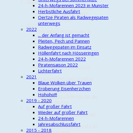
2026
24-h-Mofarennen 2023 in Munster
Radwegepaten unterwegs
Herbstliche Ausfahrt
Die Oertze Piraten beim
Oertze Piraten als Radwegepaten
Oldtimer-Treffen
unterwegs
2025
2022
Bei gutem Wetter kann ja
... der Anfang ist gemacht
jeder!
Pleiten, Pech und Pannen
Kleine-Kennzeichen-Treff
Radwegepaten im Einsatz
2025
Höllenfahrt nach Hösseringen
Gemeinsame Zweitakter-
24-h-Mofarennen 2022
Ausfahrt
Piratensaison 2022
24-h-Mofarennen 2025 in
Lichterfahrt
Alvern
2021
Etappenfahrt nach Istanbul
Blaue Wolken über Trauen
Herbstkontrolle des
Eroberung Eisenherzchen
Kartoffelweges
Hohoho!!!
Baumpflanz-Challenge für die
2019 - 2020
Oertze Piraten
Auf großer Fahrt
2024
Wieder auf großer Fahrt
Eigentlich… oder: Saisonstart
24-h-Mofarennen
mit Hindernissen
Jahresabschlussfahrt
Oertze Piraten im Einsatz als
2015 - 2018
Radwegepaten