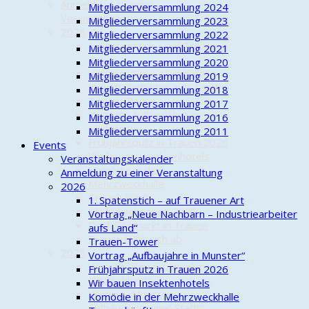
Anmeldung zu einer
Mitgliederversammlung 2024
Veranstaltung
Mitgliederversammlung 2023
2026
Mitgliederversammlung 2022
1. Spatenstich – auf Trauener
Mitgliederversammlung 2021
Art
Mitgliederversammlung 2020
Vortrag „Neue Nachbarn –
Mitgliederversammlung 2019
Industriearbeiter aufs Land“
Mitgliederversammlung 2018
Trauen-Tower
Mitgliederversammlung 2017
Vortrag „Aufbaujahre in
Mitgliederversammlung 2016
Munster“
Mitgliederversammlung 2011
Frühjahrsputz in Trauen 2026
Events
Wir bauen Insektenhotels
Veranstaltungskalender
Komödie in der
Anmeldung zu einer Veranstaltung
Mehrzweckhalle
2026
Trauen hüpft!
1. Spatenstich – auf Trauener Art
Maifrühschoppen 2026
Vortrag „Neue Nachbarn – Industriearbeiter
Dorf-Flohmarkt in Trauen
aufs Land“
Trauen kühlt sich ab
Trauen-Tower
2025
Vortrag „Aufbaujahre in Munster“
Vortrag "Operationsplan
Frühjahrsputz in Trauen 2026
Deutschland"
Wir bauen Insektenhotels
Vortrag „Munster –
Komödie in der Mehrzweckhalle
Aufbaujahre einer Stadt“