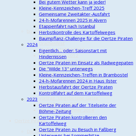
Neues Wartehäuschen
Bei gutem Wetter kann ja jeder!
Vortrag DGH in Nds.
Kleine-Kennzeichen-Treff 2025
Kurs Obstbaumschnitt
Gemeinsame Zweitakter-Ausfahrt
Vortrag Rauchwarnmelder
24-h-Mofarennen 2025 in Alvern
Jahresabschlussfeier 2015
Etappenfahrt nach Istanbul
bis 2014
Herbstkontrolle des Kartoffelweges
Maifest 2011
Baumpflanz-Challenge für die Oertze Piraten
Drachenfest
2024
Fördermittelbescheid
Eigentlich… oder: Saisonstart mit
Schützenfest 2012
Hindernissen
Einweihung "Alte Schule"
Oertze Piraten im Einsatz als Radwegepaten
Ehrung der Stadt Munster
Die "Wilde 13" unterwegs
Hoffest 2014
Kleine-Kennzeichen-Treffen in Brambostel
Streuobstwiese 2014
24-h-Mofarennen 2024 in Haus Ilster
Richtfest Geräteschuppen
Herbstausfahrt der Oertze Piraten
Volkstrauertag 2014
Kontrollfahrt auf dem Kartoffelweg
Vortrag "Ungebetene Gäste"
2023
Bürgerbus am DGH
Oertze Piraten auf der Titelseite der
Jahresabschlussfeier 2014
Böhme-Zeitung
Oertze Piraten kontrollieren den
Oertze Piraten
Kartoffelweg
Oertze Piraten zu Besuch in Faßberg
Die Geschichte
Unterwegs bei Sommerhitze