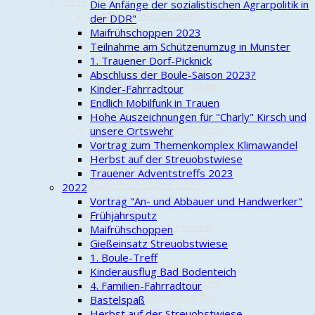
2023
Die Anfänge der sozialistischen Agrarpolitik in
Eröffnung der Bücher-
der DDR"
Tauschzelle
Maifrühschoppen 2023
NDR berichtet erneut über
Teilnahme am Schützenumzug in Munster
das "Funkloch" Trauen
1. Trauener Dorf-Picknick
Vortrag "Munster-Lager –
Abschluss der Boule-Saison 2023?
eine Stadt und „Ihre“ Lager
Kinder-Fahrradtour
und Kasernen"
Endlich Mobilfunk in Trauen
Aktion "Sauberes Dorf"
Hohe Auszeichnungen für "Charly" Kirsch und
Vortrag "Vom Einzelbauern
unsere Ortswehr
zum Kollektiv - Die Anfänge
Vortrag zum Themenkomplex Klimawandel
der sozialistischen Agrarpolitik
Herbst auf der Streuobstwiese
in der DDR"
Trauener Adventstreffs 2023
Maifrühschoppen 2023
2022
Teilnahme am Schützenumzug
Vortrag "An- und Abbauer und Handwerker"
in Munster
Frühjahrsputz
1. Trauener Dorf-Picknick
Maifrühschoppen
Abschluss der Boule-Saison
Gießeinsatz Streuobstwiese
2023?
1. Boule-Treff
Kinder-Fahrradtour
Kinderausflug Bad Bodenteich
Endlich Mobilfunk in Trauen
4. Familien-Fahrradtour
Hohe Auszeichnungen für
Bastelspaß
"Charly" Kirsch und unsere
Herbst auf der Streuobstwiese