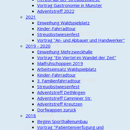
Ortswehr
Vortrag Gastronomie in Munster
Vortrag zum Themenkomplex
Adventstreff 2022
Klimawandel
2021
Herbst auf der
Einweihung Waldspielplatz
Streuobstwiese
Kinder-Fahrradtour
Trauener Adventstreffs 2023
Streuobstwiesenfest
2022
Vortrag "An- und Abbauer und Handwerker"
Vortrag "An- und Abbauer und
2019 - 2020
Handwerker"
Einweihung Mehrzweckhalle
Frühjahrsputz
Vortrag "Ein Viertel im Wandel der Zeit"
Maifrühschoppen
Maifrühschoppen 2019
Gießeinsatz Streuobstwiese
Arbeitseinsatz Waldspielplatz
1. Boule-Treff
Kinder-Fahrradtour
Kinderausflug Bad Bodenteich
3. Familienfahrradtour
4. Familien-Fahrradtour
Streuobstwiesenfest
Bastelspaß
Adventstreff Dethlingen
Herbst auf der
Adventstreff Camminer Str.
Streuobstwiese
Adventstreff Kreutzen
Vortrag Gastronomie in
Dorfwappen zurück
Munster
2018
Adventstreff 2022
Beginn Sporthallenumbau
2021
Vortrag "Patientenverfügung und