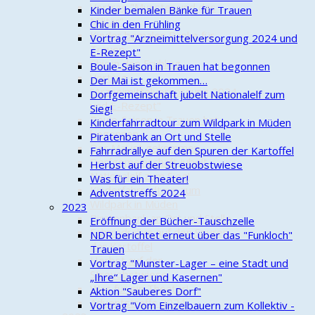
Vortrag "Munster und das
Kinder bemalen Bänke für Trauen
Militär"
Chic in den Frühling
Kinder bemalen Bänke für
Vortrag "Arzneimittelversorgung 2024 und
Trauen
E-Rezept"
Chic in den Frühling
Boule-Saison in Trauen hat begonnen
Vortrag
Der Mai ist gekommen…
"Arzneimittelversorgung 2024
Dorfgemeinschaft jubelt Nationalelf zum
und E-Rezept"
Sieg!
Boule-Saison in Trauen hat
Kinderfahrradtour zum Wildpark in Müden
begonnen
Piratenbank an Ort und Stelle
Der Mai ist gekommen…
Fahrradrallye auf den Spuren der Kartoffel
Dorfgemeinschaft jubelt
Herbst auf der Streuobstwiese
Nationalelf zum Sieg!
Was für ein Theater!
Kinderfahrradtour zum
Adventstreffs 2024
Wildpark in Müden
2023
Piratenbank an Ort und Stelle
Eröffnung der Bücher-Tauschzelle
Fahrradrallye auf den Spuren
NDR berichtet erneut über das "Funkloch"
der Kartoffel
Trauen
Herbst auf der
Vortrag "Munster-Lager – eine Stadt und
Streuobstwiese
„Ihre“ Lager und Kasernen"
Was für ein Theater!
Aktion "Sauberes Dorf"
Adventstreffs 2024
Vortrag "Vom Einzelbauern zum Kollektiv -