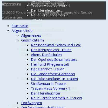
Straßenbau in Trauen
Impressum
Datenschutzerklärung
Trauen Haus Vorwerk 1
Der Heimleuchter
© 2026 Förderverein Altgemeinde Trauen. Alle Rechte
Neue Straßennamen in
vorbehalten.
Trauen!
Dorfwappen
Startseite
Dörfergemeinschaftshaus
Altgemeinde
Kindertagesstätte
Allgemeines
Ortsgestaltungskonzept
Geschichte(n)
Dorfchronik
Naturdenkmal "Adam und Eva"
Kartoffelweg
Der Kreuger von Trauen
Breitbandinternet
ehem. Dorfschulen
Meilensteine
Der Opel des Schulmeisters
Musteranschluss
Heil- und Pflegeanstalt
Info-Veranstaltung
Der Bahnhof Trauen
Download Formulare
Die Landesforst-Gärtnerei
Solarpark Trauen
Die "Alte Siedlung" in Trauen
Energiegenossenschaft
Straßenbau in Trauen
Vortrag zur geplanten
Trauen Haus Vorwerk 1
Freiflächenphotovoltaik in
Der Heimleuchter
Trauen
Neue Straßennamen in Trauen!
Dorfwappen
Förderverein
Dörfergemeinschaftshaus