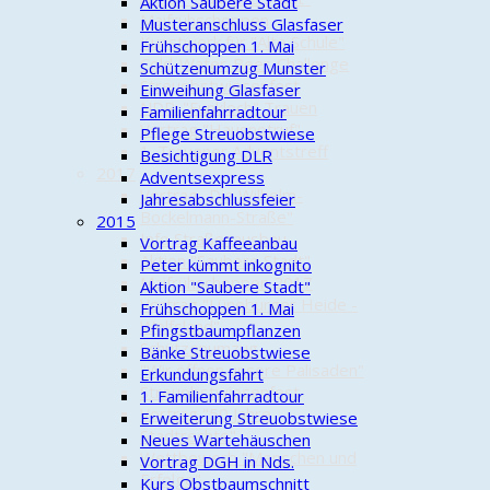
Aktion Saubere Stadt
Maifrühschoppen
Musteranschluss Glasfaser
Kunstwerk für "Alte Schule"
Frühschoppen 1. Mai
Cold-Water-Beer-Challenge
Schützenumzug Munster
Streuobstwiesenfest
Einweihung Glasfaser
NDR: "Funkloch" Trauen
Familienfahrradtour
Vortrag "Hausnotruf"
Pflege Streuobstwiese
1. Trauener Adventstreff
Besichtigung DLR
2017
Adventsexpress
Vortrag „Die Wilhelm-
Jahresabschlussfeier
Bockelmann-Straße"
2015
Info Straßenausbau
Vortrag Kaffeeanbau
Aktion "Saubere Stadt"
Peter kümmt inkognito
Maifrühschoppen 2017
Aktion "Saubere Stadt"
Vortrag "Lüneburger Heide -
Frühschoppen 1. Mai
Wolfsland"
Pfingstbaumpflanzen
Schützenumzug
Bänke Streuobstwiese
"Wir öffnen unsere Palisaden"
Erkundungsfahrt
Streuobstwiesenfest
1. Familienfahrradtour
Vortrag "50 Jahre
Erweiterung Streuobstwiese
Stadtrechte"
Neues Wartehäuschen
Wettbewerb "Menschen und
Vortrag DGH in Nds.
Erfolge"
Kurs Obstbaumschnitt