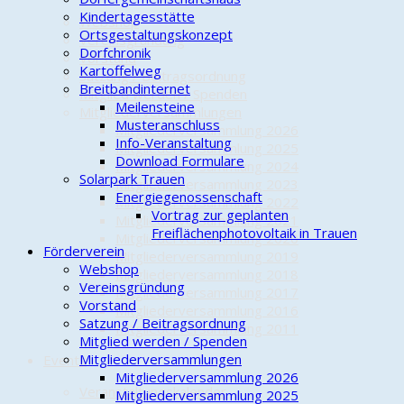
Kindertagesstätte
Webshop
Ortsgestaltungskonzept
Vereinsgründung
Dorfchronik
Vorstand
Kartoffelweg
Satzung / Beitragsordnung
Breitbandinternet
Mitglied werden / Spenden
Meilensteine
Mitgliederversammlungen
Musteranschluss
Mitgliederversammlung 2026
Info-Veranstaltung
Mitgliederversammlung 2025
Download Formulare
Mitgliederversammlung 2024
Solarpark Trauen
Mitgliederversammlung 2023
Energiegenossenschaft
Mitgliederversammlung 2022
Vortrag zur geplanten
Mitgliederversammlung 2021
Freiflächenphotovoltaik in Trauen
Mitgliederversammlung 2020
Förderverein
Mitgliederversammlung 2019
Webshop
Mitgliederversammlung 2018
Vereinsgründung
Mitgliederversammlung 2017
Vorstand
Mitgliederversammlung 2016
Satzung / Beitragsordnung
Mitgliederversammlung 2011
Mitglied werden / Spenden
Mitgliederversammlungen
Events
Mitgliederversammlung 2026
Veranstaltungskalender
Mitgliederversammlung 2025