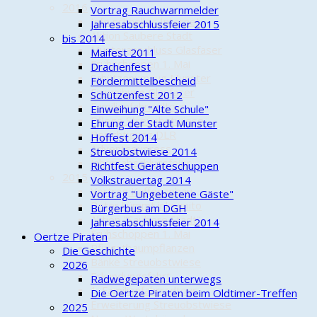
2016
Vortrag Rauchwarnmelder
Info schnelles Internet
Jahresabschlussfeier 2015
Aktion Saubere Stadt
bis 2014
Musteranschluss Glasfaser
Maifest 2011
Frühschoppen 1. Mai
Drachenfest
Schützenumzug Munster
Fördermittelbescheid
Einweihung Glasfaser
Schützenfest 2012
Familienfahrradtour
Einweihung "Alte Schule"
Pflege Streuobstwiese
Ehrung der Stadt Munster
Besichtigung DLR
Hoffest 2014
Adventsexpress
Streuobstwiese 2014
Jahresabschlussfeier
Richtfest Geräteschuppen
2015
Volkstrauertag 2014
Vortrag Kaffeeanbau
Vortrag "Ungebetene Gäste"
Peter kümmt inkognito
Bürgerbus am DGH
Aktion "Saubere Stadt"
Jahresabschlussfeier 2014
Frühschoppen 1. Mai
Oertze Piraten
Pfingstbaumpflanzen
Die Geschichte
Bänke Streuobstwiese
2026
Erkundungsfahrt
Radwegepaten unterwegs
1. Familienfahrradtour
Die Oertze Piraten beim Oldtimer-Treffen
Erweiterung Streuobstwiese
2025