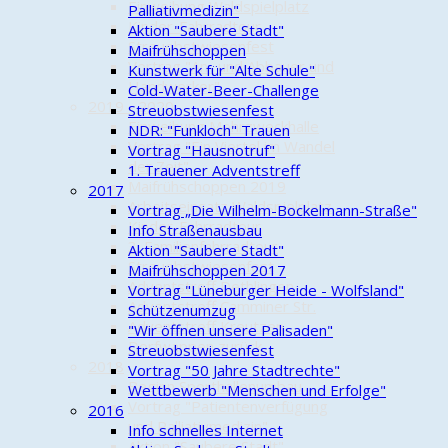
Einweihung Waldspielplatz
Palliativmedizin"
Kinder-Fahrradtour
Aktion "Saubere Stadt"
Streuobstwiesenfest
Maifrühschoppen
Vortrag "An- und Abbauer und
Kunstwerk für "Alte Schule"
Handwerker"
Cold-Water-Beer-Challenge
2019 - 2020
Streuobstwiesenfest
Einweihung Mehrzweckhalle
NDR: "Funkloch" Trauen
Vortrag "Ein Viertel im Wandel
Vortrag "Hausnotruf"
der Zeit"
1. Trauener Adventstreff
Maifrühschoppen 2019
2017
Arbeitseinsatz Waldspielplatz
Vortrag „Die Wilhelm-Bockelmann-Straße"
Kinder-Fahrradtour
Info Straßenausbau
3. Familienfahrradtour
Aktion "Saubere Stadt"
Streuobstwiesenfest
Maifrühschoppen 2017
Adventstreff Dethlingen
Vortrag "Lüneburger Heide - Wolfsland"
Adventstreff Camminer Str.
Schützenumzug
Adventstreff Kreutzen
"Wir öffnen unsere Palisaden"
Dorfwappen zurück
Streuobstwiesenfest
2018
Vortrag "50 Jahre Stadtrechte"
Beginn Sporthallenumbau
Wettbewerb "Menschen und Erfolge"
Vortrag "Patientenverfügung
2016
und Palliativmedizin"
Info schnelles Internet
Aktion "Saubere Stadt"