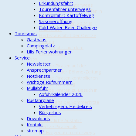
Erkundungsfahrt
Die "Wilde 13" unterwegs
Tourenfahrer unterwegs
Kleine-Kennzeichen-Treffen in
Kontrollfahrt Kartoffelweg
Brambostel
Saisoneröffnung
24-h-Mofarennen 2024 in
Cold-Water-Beer-Challenge
Haus Ilster
Tourismus
Herbstausfahrt der Oertze
Gasthaus
Piraten
Campingplatz
Kontrollfahrt auf dem
Lilis Ferienwohnungen
Kartoffelweg
Service
2023
Newsletter
Oertze Piraten auf der
Ansprechpartner
Titelseite der Böhme-Zeitung
Notdienste
Oertze Piraten kontrollieren
Wichtige Rufnummern
den Kartoffelweg
Müllabfuhr
Oertze Piraten zu Besuch in
Abfuhrkalender 2026
Faßberg
Busfahrpläne
Unterwegs bei Sommerhitze
Verkehrsgem. Heidekreis
24-h-Mofarennen 2023 in
Bürgerbus
Munster
Downloads
Herbstliche Ausfahrt
Kontakt
Oertze Piraten als
sitemap
Radwegepaten unterwegs