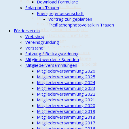
2023
Download Formulare
Eröffnung der Bücher-
Solarpark Trauen
Tauschzelle
Energiegenossenschaft
NDR berichtet erneut über
Vortrag zur geplanten
das "Funkloch" Trauen
Freiflächenphotovoltaik in Trauen
Vortrag "Munster-Lager –
Förderverein
eine Stadt und „Ihre“ Lager
Webshop
und Kasernen"
Vereinsgründung
Aktion "Sauberes Dorf"
Vorstand
Vortrag "Vom Einzelbauern
Satzung / Beitragsordnung
zum Kollektiv - Die Anfänge
Mitglied werden / Spenden
der sozialistischen Agrarpolitik
Mitgliederversammlungen
in der DDR"
Mitgliederversammlung 2026
Maifrühschoppen 2023
Mitgliederversammlung 2025
Teilnahme am Schützenumzug
Mitgliederversammlung 2024
in Munster
Mitgliederversammlung 2023
1. Trauener Dorf-Picknick
Mitgliederversammlung 2022
Abschluss der Boule-Saison
Mitgliederversammlung 2021
2023?
Mitgliederversammlung 2020
Kinder-Fahrradtour
Mitgliederversammlung 2019
Endlich Mobilfunk in Trauen
Mitgliederversammlung 2018
Hohe Auszeichnungen für
Mitgliederversammlung 2017
"Charly" Kirsch und unsere
Mitgliederversammlung 2016