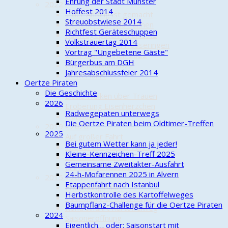
Ehrung der Stadt Munster
2022
Hoffest 2014
... der Anfang ist gemacht
Streuobstwiese 2014
Pleiten, Pech und Pannen
Richtfest Geräteschuppen
Radwegepaten im Einsatz
Volkstrauertag 2014
Höllenfahrt nach Hösseringen
Vortrag "Ungebetene Gäste"
24-h-Mofarennen 2022
Bürgerbus am DGH
Piratensaison 2022
Jahresabschlussfeier 2014
Lichterfahrt
Oertze Piraten
2021
Die Geschichte
Blaue Wolken über Trauen
2026
Eroberung Eisenherzchen
Radwegepaten unterwegs
Hohoho!!!
Die Oertze Piraten beim Oldtimer-Treffen
2019 - 2020
2025
Auf großer Fahrt
Bei gutem Wetter kann ja jeder!
Wieder auf großer Fahrt
Kleine-Kennzeichen-Treff 2025
24-h-Mofarennen
Gemeinsame Zweitakter-Ausfahrt
Jahresabschlussfahrt
24-h-Mofarennen 2025 in Alvern
2015 - 2018
Etappenfahrt nach Istanbul
Erkundungsfahrt
Herbstkontrolle des Kartoffelweges
Tourenfahrer unterwegs
Baumpflanz-Challenge für die Oertze Piraten
Kontrollfahrt Kartoffelweg
2024
Saisoneröffnung
Eigentlich… oder: Saisonstart mit