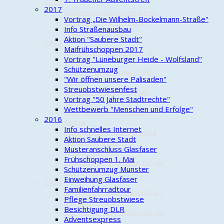
2026
2017
Radwegepaten unterwegs
Vortrag „Die Wilhelm-Bockelmann-Straße"
Die Oertze Piraten beim
Info Straßenausbau
Oldtimer-Treffen
Aktion "Saubere Stadt"
2025
Maifrühschoppen 2017
Bei gutem Wetter kann ja
Vortrag "Lüneburger Heide - Wolfsland"
jeder!
Schützenumzug
Kleine-Kennzeichen-Treff
"Wir öffnen unsere Palisaden"
2025
Streuobstwiesenfest
Gemeinsame Zweitakter-
Vortrag "50 Jahre Stadtrechte"
Ausfahrt
Wettbewerb "Menschen und Erfolge"
24-h-Mofarennen 2025 in
2016
Alvern
Info schnelles Internet
Etappenfahrt nach Istanbul
Aktion Saubere Stadt
Herbstkontrolle des
Musteranschluss Glasfaser
Kartoffelweges
Frühschoppen 1. Mai
Baumpflanz-Challenge für die
Schützenumzug Munster
Oertze Piraten
Einweihung Glasfaser
2024
Familienfahrradtour
Eigentlich… oder: Saisonstart
Pflege Streuobstwiese
mit Hindernissen
Besichtigung DLR
Oertze Piraten im Einsatz als
Adventsexpress
Radwegepaten