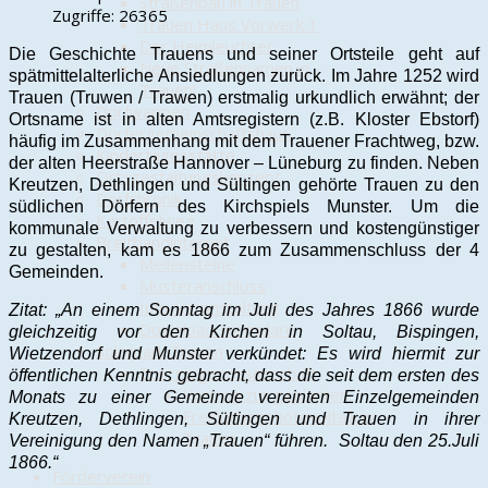
Straßenbau in Trauen
Zugriffe: 26365
Trauen Haus Vorwerk 1
Der Heimleuchter
Die Geschichte Trauens und seiner Ortsteile geht auf
Neue Straßennamen in
spätmittelalterliche Ansiedlungen zurück. Im Jahre 1252 wird
Trauen!
Trauen (Truwen / Trawen) erstmalig urkundlich erwähnt; der
Dorfwappen
Ortsname ist in alten Amtsregistern (z.B. Kloster Ebstorf)
Dörfergemeinschaftshaus
häufig im Zusammenhang mit dem Trauener Frachtweg, bzw.
Kindertagesstätte
der alten Heerstraße Hannover – Lüneburg zu finden. Neben
Ortsgestaltungskonzept
Kreutzen, Dethlingen und Sültingen gehörte Trauen zu den
Dorfchronik
südlichen Dörfern des Kirchspiels Munster. Um die
Kartoffelweg
kommunale Verwaltung zu verbessern und kostengünstiger
Breitbandinternet
zu gestalten, kam es 1866 zum Zusammenschluss der 4
Meilensteine
Gemeinden.
Musteranschluss
Info-Veranstaltung
Zitat: „An einem Sonntag im Juli des Jahres 1866 wurde
Download Formulare
gleichzeitig vor den Kirchen in Soltau, Bispingen,
Solarpark Trauen
Wietzendorf und Munster verkündet: Es wird hiermit zur
Energiegenossenschaft
öffentlichen Kenntnis gebracht, dass die seit dem ersten des
Vortrag zur geplanten
Monats zu einer Gemeinde vereinten Einzelgemeinden
Freiflächenphotovoltaik in
Kreutzen, Dethlingen, Sültingen und Trauen in ihrer
Trauen
Vereinigung den Namen „Trauen“ führen. Soltau den 25.Juli
1866.“
Förderverein