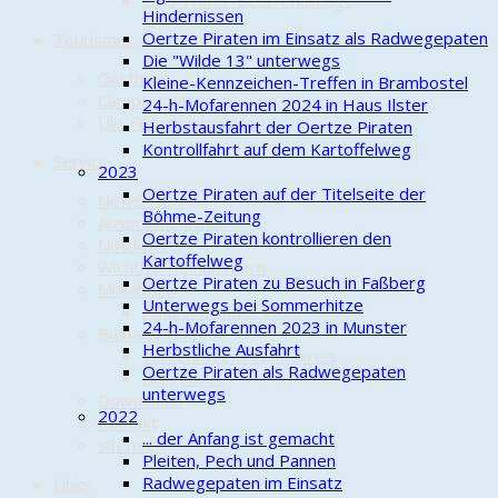
Cold-Water-Beer-Challenge
Hindernissen
Oertze Piraten im Einsatz als Radwegepaten
Tourismus
Die "Wilde 13" unterwegs
Gasthaus
Kleine-Kennzeichen-Treffen in Brambostel
Campingplatz
24-h-Mofarennen 2024 in Haus Ilster
Lilis Ferienwohnungen
Herbstausfahrt der Oertze Piraten
Kontrollfahrt auf dem Kartoffelweg
Service
2023
Oertze Piraten auf der Titelseite der
Newsletter
Böhme-Zeitung
Ansprechpartner
Oertze Piraten kontrollieren den
Notdienste
Kartoffelweg
Wichtige Rufnummern
Oertze Piraten zu Besuch in Faßberg
Müllabfuhr
Unterwegs bei Sommerhitze
Abfuhrkalender 2026
24-h-Mofarennen 2023 in Munster
Busfahrpläne
Herbstliche Ausfahrt
Verkehrsgem. Heidekreis
Oertze Piraten als Radwegepaten
Bürgerbus
unterwegs
Downloads
2022
Kontakt
... der Anfang ist gemacht
sitemap
Pleiten, Pech und Pannen
Radwegepaten im Einsatz
Links