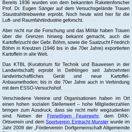
Anmeldung zu einer
Bereits 1936 wurden von dem bekannten Raketenforscher
Veranstaltung
Prof. Dr. Eugen Sänger auf dem Versuchsgelände Trauen
2026
Staustrahltriebwerke erprobt. Noch heute wird hier für die
1. Spatenstich – auf Trauener
Luft- und Raumfahrtindustrie geforscht.
Art
Aber nicht nur die Forschung und das Militär haben Trauen
Vortrag „Neue Nachbarn –
über die Grenzen hinweg bekannt gemacht, auch die
Industriearbeiter aufs Land“
Kartoffelzucht der Gebr. Böhm, sowie die Saatzucht Friedrich
Trauen-Tower
Böhm in Kreutzen (1946 bis in die 70er Jahre) exportierten
Vortrag „Aufbaujahre in
Kartoffeln in alle Welt.
Munster“
Frühjahrsputz in Trauen 2026
Das KTBL (Kuratorium für Technik und Bauwesen in der
Wir bauen Insektenhotels
Landwirtschaft) erprobt in Dethlingen seit Jahrzehnten
Komödie in der
landwirtschaftliches Gerät und neue Kartoffel-
Mehrzweckhalle
Anbaumethoden; bis in die 70er Jahre auch in Verbindung
Trauen hüpft!
mit dem ESSO-Versuchshof.
Maifrühschoppen 2026
Dorf-Flohmarkt in Trauen
Verschiedene Vereine und Organisationen haben im Ort
Trauen kühlt sich ab
einen hohen sozialen Stellenwert – hohe Mitgliederzahlen
2025
bringen zum Ausdruck, dass sie nicht mehr wegzudenken
Vortrag "Operationsplan
sind. Neben der
Freiwilligen Feuerwehr
, dem DRK-
Deutschland"
Ortsverein und dem
Sportverein Eintracht Munster
wurde im
Vortrag „Munster –
Jahr 2009 der „Förderverein Dorfgemeinschaft Altgemeinde
Aufbaujahre einer Stadt“