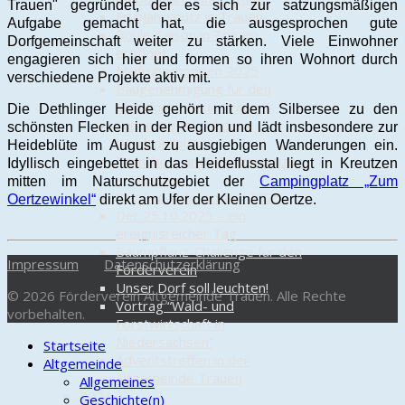
Trauen" gegründet, der es sich zur satzungsmäßigen
Frühjahrsputz in Trauen
Aufgabe gemacht hat, die ausgesprochen gute
Boule-Saison in Trauen
Dorfgemeinschaft weiter zu stärken. Viele Einwohner
eröffnet
engagieren sich hier und formen so ihren Wohnort durch
Maifrühschoppen 2025
verschiedene Projekte aktiv mit.
Baugenehmigung für den
Mobilfunkturm in Trauen
Die Dethlinger Heide gehört mit dem Silbersee zu den
Sonnensegel auf dem
schönsten Flecken in der Region und lädt insbesondere zur
Waldspielplatz
Heideblüte im August zu ausgiebigen Wanderungen ein.
Teilnahme am Schützenumzug
Idyllisch eingebettet in das Heideflusstal liegt in Kreutzen
in Munster
mitten im Naturschutzgebiet der
Campingplatz „Zum
Familien-Fahrradtour 2025
Oertzewinkel“
direkt am Ufer der Kleinen Oertze.
Der 25.10.2025 – ein
ereignisreicher Tag
Baumpflanz-Challenge für den
Impressum
Datenschutzerklärung
Förderverein
Unser Dorf soll leuchten!
© 2026 Förderverein Altgemeinde Trauen. Alle Rechte
Vortrag “Wald- und
vorbehalten.
Forstwirtschaft in
Niedersachsen”
Startseite
Adventstreffen in der
Altgemeinde
Altgemeinde Trauen
Allgemeines
2024
Geschichte(n)