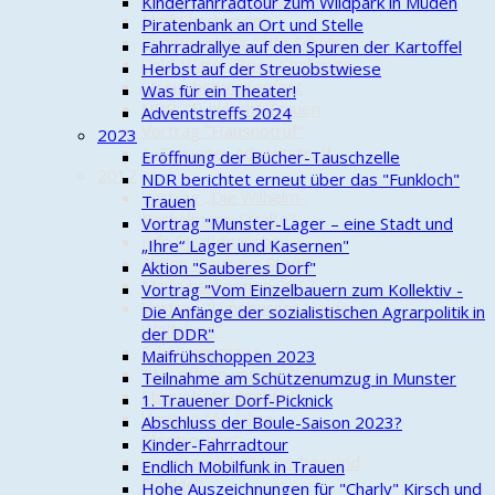
Kinderfahrradtour zum Wildpark in Müden
Maifrühschoppen
Piratenbank an Ort und Stelle
Kunstwerk für "Alte Schule"
Fahrradrallye auf den Spuren der Kartoffel
Cold-Water-Beer-Challenge
Herbst auf der Streuobstwiese
Streuobstwiesenfest
Was für ein Theater!
NDR: "Funkloch" Trauen
Adventstreffs 2024
Vortrag "Hausnotruf"
2023
1. Trauener Adventstreff
Eröffnung der Bücher-Tauschzelle
2017
NDR berichtet erneut über das "Funkloch"
Vortrag „Die Wilhelm-
Trauen
Bockelmann-Straße"
Vortrag "Munster-Lager – eine Stadt und
Info Straßenausbau
„Ihre“ Lager und Kasernen"
Aktion "Saubere Stadt"
Aktion "Sauberes Dorf"
Maifrühschoppen 2017
Vortrag "Vom Einzelbauern zum Kollektiv -
Vortrag "Lüneburger Heide -
Die Anfänge der sozialistischen Agrarpolitik in
Wolfsland"
der DDR"
Schützenumzug
Maifrühschoppen 2023
"Wir öffnen unsere Palisaden"
Teilnahme am Schützenumzug in Munster
Streuobstwiesenfest
1. Trauener Dorf-Picknick
Vortrag "50 Jahre
Abschluss der Boule-Saison 2023?
Stadtrechte"
Kinder-Fahrradtour
Wettbewerb "Menschen und
Endlich Mobilfunk in Trauen
Erfolge"
Hohe Auszeichnungen für "Charly" Kirsch und