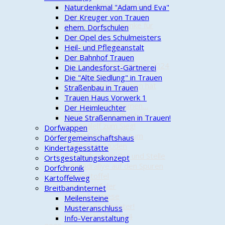
Vortrag "Munster und das
Naturdenkmal "Adam und Eva"
Militär"
Der Kreuger von Trauen
Kinder bemalen Bänke für
ehem. Dorfschulen
Trauen
Der Opel des Schulmeisters
Chic in den Frühling
Heil- und Pflegeanstalt
Vortrag
Der Bahnhof Trauen
"Arzneimittelversorgung 2024
Die Landesforst-Gärtnerei
und E-Rezept"
Die "Alte Siedlung" in Trauen
Boule-Saison in Trauen hat
Straßenbau in Trauen
begonnen
Trauen Haus Vorwerk 1
Der Mai ist gekommen…
Der Heimleuchter
Dorfgemeinschaft jubelt
Neue Straßennamen in Trauen!
Nationalelf zum Sieg!
Dorfwappen
Kinderfahrradtour zum
Dörfergemeinschaftshaus
Wildpark in Müden
Kindertagesstätte
Piratenbank an Ort und Stelle
Ortsgestaltungskonzept
Fahrradrallye auf den Spuren
Dorfchronik
der Kartoffel
Kartoffelweg
Herbst auf der
Breitbandinternet
Streuobstwiese
Meilensteine
Was für ein Theater!
Musteranschluss
Adventstreffs 2024
Info-Veranstaltung