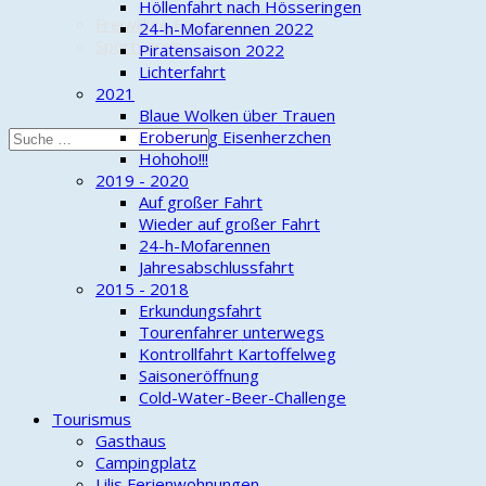
Höllenfahrt nach Hösseringen
Freiwillige Feuerwehr
24-h-Mofarennen 2022
Sportverein
Piratensaison 2022
Lichterfahrt
2021
Blaue Wolken über Trauen
Eroberung Eisenherzchen
Hohoho!!!
2019 - 2020
Auf großer Fahrt
Wieder auf großer Fahrt
24-h-Mofarennen
Jahresabschlussfahrt
2015 - 2018
Erkundungsfahrt
Tourenfahrer unterwegs
Kontrollfahrt Kartoffelweg
Saisoneröffnung
Cold-Water-Beer-Challenge
Tourismus
Gasthaus
Campingplatz
Lilis Ferienwohnungen