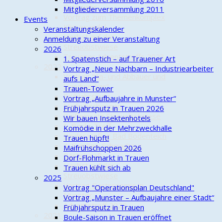
Ortswehr
Mitgliederversammlung 2011
Vortrag zum Themenkomplex
Events
Klimawandel
Veranstaltungskalender
Herbst auf der
Anmeldung zu einer Veranstaltung
Streuobstwiese
2026
Trauener Adventstreffs 2023
1. Spatenstich – auf Trauener Art
2022
Vortrag „Neue Nachbarn – Industriearbeiter
Vortrag "An- und Abbauer und
aufs Land“
Handwerker"
Trauen-Tower
Frühjahrsputz
Vortrag „Aufbaujahre in Munster“
Maifrühschoppen
Frühjahrsputz in Trauen 2026
Gießeinsatz Streuobstwiese
Wir bauen Insektenhotels
1. Boule-Treff
Komödie in der Mehrzweckhalle
Kinderausflug Bad Bodenteich
Trauen hüpft!
4. Familien-Fahrradtour
Maifrühschoppen 2026
Bastelspaß
Dorf-Flohmarkt in Trauen
Herbst auf der
Trauen kühlt sich ab
Streuobstwiese
2025
Vortrag Gastronomie in
Vortrag "Operationsplan Deutschland"
Munster
Vortrag „Munster – Aufbaujahre einer Stadt“
Adventstreff 2022
Frühjahrsputz in Trauen
2021
Boule-Saison in Trauen eröffnet