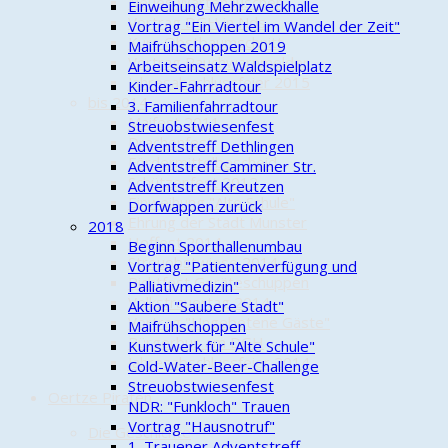
Neues Wartehäuschen
Einweihung Mehrzweckhalle
Vortrag DGH in Nds.
Vortrag "Ein Viertel im Wandel der Zeit"
Kurs Obstbaumschnitt
Maifrühschoppen 2019
Vortrag Rauchwarnmelder
Arbeitseinsatz Waldspielplatz
Jahresabschlussfeier 2015
Kinder-Fahrradtour
bis 2014
3. Familienfahrradtour
Maifest 2011
Streuobstwiesenfest
Drachenfest
Adventstreff Dethlingen
Fördermittelbescheid
Adventstreff Camminer Str.
Schützenfest 2012
Adventstreff Kreutzen
Einweihung "Alte Schule"
Dorfwappen zurück
Ehrung der Stadt Munster
2018
Hoffest 2014
Beginn Sporthallenumbau
Streuobstwiese 2014
Vortrag "Patientenverfügung und
Richtfest Geräteschuppen
Palliativmedizin"
Volkstrauertag 2014
Aktion "Saubere Stadt"
Vortrag "Ungebetene Gäste"
Maifrühschoppen
Bürgerbus am DGH
Kunstwerk für "Alte Schule"
Jahresabschlussfeier 2014
Cold-Water-Beer-Challenge
Streuobstwiesenfest
Oertze Piraten
NDR: "Funkloch" Trauen
Vortrag "Hausnotruf"
Die Geschichte
1. Trauener Adventstreff