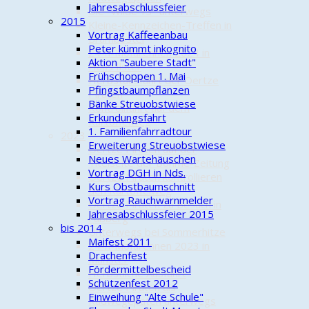
Jahresabschlussfeier
Die "Wilde 13" unterwegs
2015
Kleine-Kennzeichen-Treffen in
Vortrag Kaffeeanbau
Brambostel
Peter kümmt inkognito
24-h-Mofarennen 2024 in
Aktion "Saubere Stadt"
Haus Ilster
Frühschoppen 1. Mai
Herbstausfahrt der Oertze
Pfingstbaumpflanzen
Piraten
Bänke Streuobstwiese
Kontrollfahrt auf dem
Erkundungsfahrt
Kartoffelweg
1. Familienfahrradtour
2023
Erweiterung Streuobstwiese
Oertze Piraten auf der
Neues Wartehäuschen
Titelseite der Böhme-Zeitung
Vortrag DGH in Nds.
Oertze Piraten kontrollieren
Kurs Obstbaumschnitt
den Kartoffelweg
Vortrag Rauchwarnmelder
Oertze Piraten zu Besuch in
Jahresabschlussfeier 2015
Faßberg
bis 2014
Unterwegs bei Sommerhitze
Maifest 2011
24-h-Mofarennen 2023 in
Drachenfest
Munster
Fördermittelbescheid
Herbstliche Ausfahrt
Schützenfest 2012
Oertze Piraten als
Einweihung "Alte Schule"
Radwegepaten unterwegs