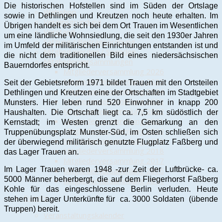
Die historischen Hofstellen sind im Süden der Ortslage
Webshop
sowie in Dethlingen und Kreutzen noch heute erhalten. Im
Vereinsgründung
Übrigen handelt es sich bei dem Ort Trauen im Wesentlichen
Vorstand
um eine ländliche Wohnsiedlung, die seit den 1930er Jahren
Satzung / Beitragsordnung
im Umfeld der militärischen Einrichtungen entstanden ist und
Mitglied werden / Spenden
die nicht dem traditionellen Bild eines niedersächsischen
Mitgliederversammlungen
Bauerndorfes entspricht.
Mitgliederversammlung 2026
Mitgliederversammlung 2025
Seit der Gebietsreform 1971 bildet Trauen mit den Ortsteilen
Mitgliederversammlung 2024
Dethlingen und Kreutzen eine der Ortschaften im Stadtgebiet
Mitgliederversammlung 2023
Munsters. Hier leben rund 520 Einwohner in knapp 200
Mitgliederversammlung 2022
Haushalten. Die Ortschaft liegt ca. 7,5 km südöstlich der
Mitgliederversammlung 2021
Kernstadt; im Westen grenzt die Gemarkung an den
Mitgliederversammlung 2020
Truppenübungsplatz Munster-Süd, im Osten schließen sich
Mitgliederversammlung 2019
der überwiegend militärisch genutzte Flugplatz Faßberg und
Mitgliederversammlung 2018
das Lager Trauen an.
Mitgliederversammlung 2017
Im Lager Trauen waren 1948 -zur Zeit der Luftbrücke- ca.
Mitgliederversammlung 2016
5000 Männer beherbergt, die auf dem Fliegerhorst Faßberg
Mitgliederversammlung 2011
Kohle für das eingeschlossene Berlin verluden. Heute
Events
stehen im Lager Unterkünfte für ca. 3000 Soldaten (übende
Truppen) bereit.
Veranstaltungskalender