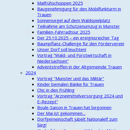
Einweihung Waldspielplatz
Maifrühschoppen 2025
Kinder-Fahrradtour
Baugenehmigung für den Mobilfunkturm in
Streuobstwiesenfest
Trauen
Vortrag "An- und Abbauer und
Sonnensegel auf dem Waldspielplatz
Handwerker"
Teilnahme am Schützenumzug in Munster
2019 - 2020
Familien-Fahrradtour 2025
Einweihung Mehrzweckhalle
Der 25.10.2025 – ein ereignisreicher Tag
Vortrag "Ein Viertel im Wandel
Baumpflanz-Challenge für den Förderverein
der Zeit"
Unser Dorf soll leuchten!
Maifrühschoppen 2019
Vortrag “Wald- und Forstwirtschaft in
Arbeitseinsatz Waldspielplatz
Niedersachsen”
Kinder-Fahrradtour
Adventstreffen in der Altgemeinde Trauen
3. Familienfahrradtour
2024
Streuobstwiesenfest
Vortrag "Munster und das Militär"
Adventstreff Dethlingen
Kinder bemalen Bänke für Trauen
Adventstreff Camminer Str.
Chic in den Frühling
Adventstreff Kreutzen
Vortrag "Arzneimittelversorgung 2024 und
Dorfwappen zurück
E-Rezept"
2018
Boule-Saison in Trauen hat begonnen
Beginn Sporthallenumbau
Der Mai ist gekommen…
Vortrag "Patientenverfügung
Dorfgemeinschaft jubelt Nationalelf zum
und Palliativmedizin"
Sieg!
Aktion "Saubere Stadt"