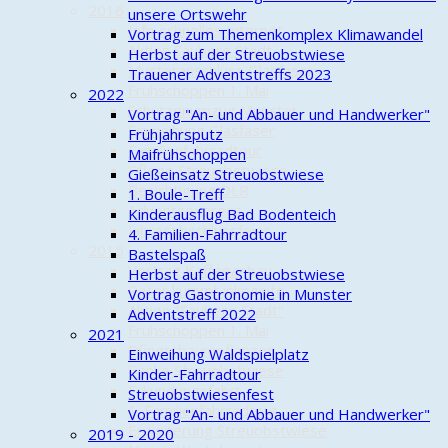
2016
unsere Ortswehr
Info schnelles Internet
Vortrag zum Themenkomplex Klimawandel
Aktion Saubere Stadt
Herbst auf der Streuobstwiese
Musteranschluss Glasfaser
Trauener Adventstreffs 2023
Frühschoppen 1. Mai
2022
Schützenumzug Munster
Vortrag "An- und Abbauer und Handwerker"
Einweihung Glasfaser
Frühjahrsputz
Familienfahrradtour
Maifrühschoppen
Pflege Streuobstwiese
Gießeinsatz Streuobstwiese
Besichtigung DLR
1. Boule-Treff
Adventsexpress
Kinderausflug Bad Bodenteich
Jahresabschlussfeier
4. Familien-Fahrradtour
2015
Bastelspaß
Vortrag Kaffeeanbau
Herbst auf der Streuobstwiese
Peter kümmt inkognito
Vortrag Gastronomie in Munster
Aktion "Saubere Stadt"
Adventstreff 2022
Frühschoppen 1. Mai
2021
Pfingstbaumpflanzen
Einweihung Waldspielplatz
Bänke Streuobstwiese
Kinder-Fahrradtour
Erkundungsfahrt
Streuobstwiesenfest
1. Familienfahrradtour
Vortrag "An- und Abbauer und Handwerker"
Erweiterung Streuobstwiese
2019 - 2020