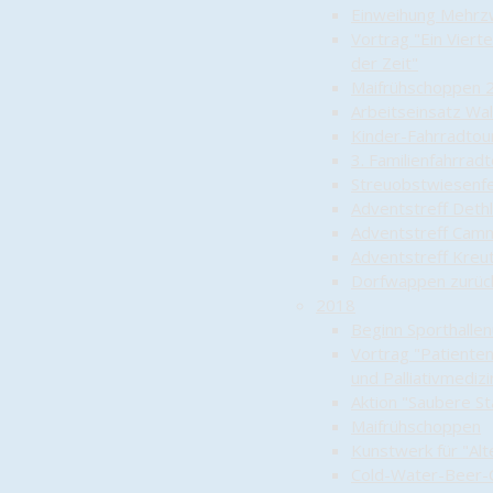
Einweihung Mehrz
Vortrag "Ein Viert
der Zeit"
Maifrühschoppen 
Arbeitseinsatz Wal
Kinder-Fahrradtou
3. Familienfahrrad
Streuobstwiesenf
Adventstreff Deth
Adventstreff Camm
Adventstreff Kreu
Dorfwappen zurüc
2018
Beginn Sporthalle
Vortrag "Patiente
und Palliativmedizi
Aktion "Saubere St
Maifrühschoppen
Kunstwerk für "Alt
Cold-Water-Beer-