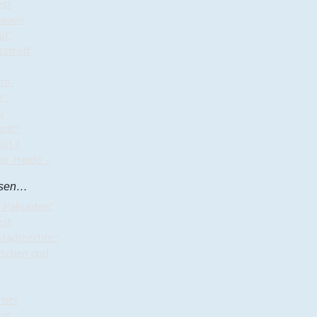
est
rauen
uf"
streff
lm-
e"
u
adt"
2017
er Heide -
chsen…
 Palisaden"
est
Stadtrechte"
schen und
rnet
adt