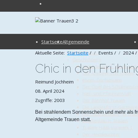
Startseite
Altgemeinde
Aktuelle Seite:
Startseite
Allgemeines
/
Events
/
2024
/
Geschichte(n)
Chic in den Frühlin
Naturdenkmal "Adam und 
Der Kreuger von Trauen
ehem. Dorfschulen
Reimund Jochheim
Der Opel des Schulmeiste
08. April 2024
Heil- und Pflegeanstalt
Zugriffe: 2003
Der Bahnhof Trauen
Die Landesforst-Gärtnere
Bei strahlendem Sonnenschein und mehr als fr
Die "Alte Siedlung" in Tra
Altgemeinde Trauen statt.
Straßenbau in Trauen
Trauen Haus Vorwerk 1
Der Heimleuchter