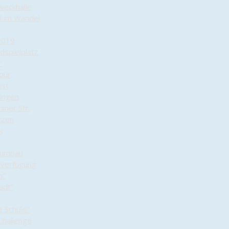
weckhalle
el im Wandel
2019
dspielplatz
r
tour
est
lingen
iner Str.
tzen
k
numbau
nverfügung
n"
adt"
e Schule"
Challenge