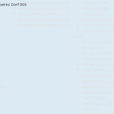
auen!
Mitgliederversammlung 2019
Komödie in der
Mitgliederversammlung 2018
Mehrzweckhalle
Mitgliederversammlung 2017
Trauen hüpft!
Mitgliederversammlung 2016
Maifrühschoppen 
Mitgliederversammlung 2011
Dorf-Flohmarkt in
Trauen kühlt sich 
2025
Vortrag "Operatio
Deutschland"
Vortrag „Munster 
Aufbaujahre einer 
Frühjahrsputz in T
Boule-Saison in Tr
Maifrühschoppen 
n
Baugenehmigung f
k in
Mobilfunkturm in 
Sonnensegel auf 
Waldspielplatz
Teilnahme am Sch
in Munster