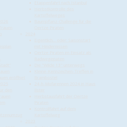
Etappenfahrt nach Istanbul
Herbstkontrolle des
Kartoffelweges
2026
Baumpflanz-Challenge für die
 Trauen
Oertze Piraten
ab
2024
Eigentlich… oder: Saisonstart
nsplan
mit Hindernissen
Oertze Piraten im Einsatz als
–
Radwegepaten
Stadt“
Die "Wilde 13" unterwegs
rauen
Kleine-Kennzeichen-Treffen in
auen eröffnet
Brambostel
2025
24-h-Mofarennen 2024 in Haus
ür den
Ilster
Trauen
Herbstausfahrt der Oertze
dem
Piraten
Kontrollfahrt auf dem
ützenumzug
Kartoffelweg
2023