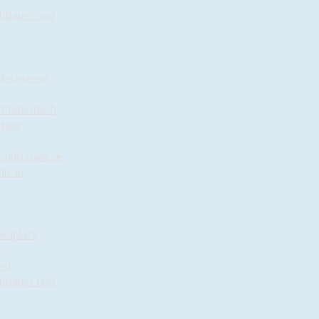
Abbauer und
obstwiese
 Bodenteich
dtour
reuobstwiese
ie in
ielplatz
r
est
Abbauer und