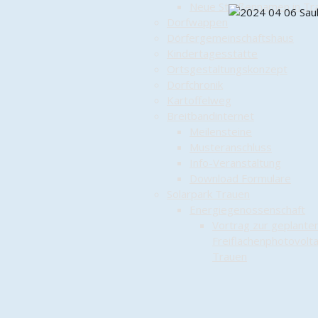
Neue Straßennamen in Tr
Dorfwappen
Dörfergemeinschaftshaus
Kindertagesstätte
Ortsgestaltungskonzept
Dorfchronik
Kartoffelweg
Breitbandinternet
Meilensteine
Musteranschluss
Info-Veranstaltung
Download Formulare
Solarpark Trauen
Energiegenossenschaft
Vortrag zur geplante
Freiflächenphotovoltai
Trauen