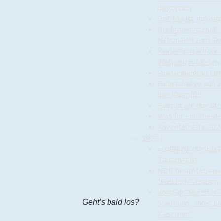
begonnen
Der Mai ist geko
Dorfgemeinschaft 
Nationalelf zum Sie
Kinderfahrradtour
Wildpark in Müden
Piratenbank an Ort
Fahrradrallye auf 
der Kartoffel
Herbst auf der St
Was für ein Theate
Adventstreffs 202
2023
Eröffnung der Büc
Tauschzelle
NDR berichtet ern
"Funkloch" Trauen
Vortrag "Munster-
Geht’s bald los?
Stadt und „Ihre“ L
Kasernen"