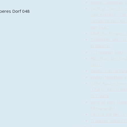
Aktion "Sauberes 
Vortrag "Vom Einz
zum Kollektiv - Di
sozialistischen Agra
der DDR"
Maifrühschoppen 
Teilnahme am Sch
in Munster
1. Trauener Dorf-P
Abschluss der Bou
2023?
Kinder-Fahrradtou
Endlich Mobilfunk 
Hohe Auszeichnun
"Charly" Kirsch un
Ortswehr
Vortrag zum The
Klimawandel
Herbst auf der St
Trauener Adventst
2022