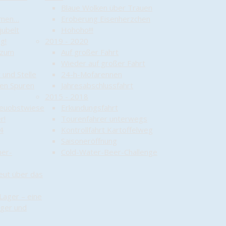
Blaue Wolken über Trauen
mmen…
Eroberung Eisenherzchen
jubelt
Hohoho!!!
g!
2019 - 2020
 zum
Auf großer Fahrt
Wieder auf großer Fahrt
 und Stelle
24-h-Mofarennen
den Spuren
Jahresabschlussfahrt
2015 - 2018
reuobstwiese
Erkundungsfahrt
r!
Tourenfahrer unterwegs
4
Kontrollfahrt Kartoffelweg
Saisoneröffnung
her-
Cold-Water-Beer-Challenge
eut über das
Lager – eine
ager und