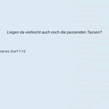
Vortrag "An- und 
Handwerker"
Frühjahrsputz
Maifrühschoppen
Gießeinsatz Streu
1. Boule-Treff
Liegen da vielleicht auch noch die passenden Tassen?
Kinderausflug Bad
4. Familien-Fahrra
Bastelspaß
Herbst auf der St
Vortrag Gastronom
Munster
Adventstreff 2022
2021
Einweihung Waldsp
Kinder-Fahrradtou
Streuobstwiesenf
Vortrag "An- und 
Handwerker"
2019 - 2020