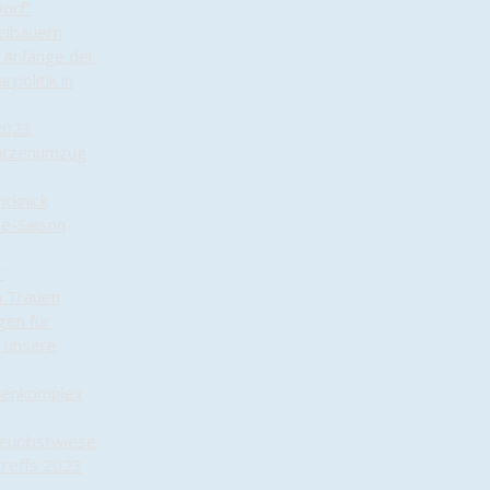
Dorf"
elbauern
e Anfänge der
rpolitik in
2023
ützenumzug
icknick
le-Saison
r
in Trauen
gen für
d unsere
menkomplex
reuobstwiese
reffs 2023