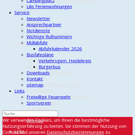
Cold-Water-Beer-Challenge
Campingplatz
Lilis Ferienwohnungen
Tourismus
Service
Newsletter
Gasthaus
Ansprechpartner
Campingplatz
Notdienste
Lilis Ferienwohnungen
Wichtige Rufnummern
Müllabfuhr
Service
Abfuhrkalender 2026
Newsletter
Busfahrpläne
Ansprechpartner
Verkehrsgem. Heidekreis
Notdienste
Bürgerbus
Wichtige Rufnummern
Downloads
Müllabfuhr
Kontakt
Abfuhrkalender 2026
sitemap
Busfahrpläne
Links
Verkehrsgem. Heidekreis
Freiwillige Feuerwehr
Bürgerbus
Sportverein
Downloads
Kontakt
Wir verwenden Cookies, um Ihnen die bestmögliche
sitemap
Nutzungserfahrung zu bieten. Sie stimmen der Nutzung von
Links
Cookies und unseren
Datenschutzbestimmungen
zu.