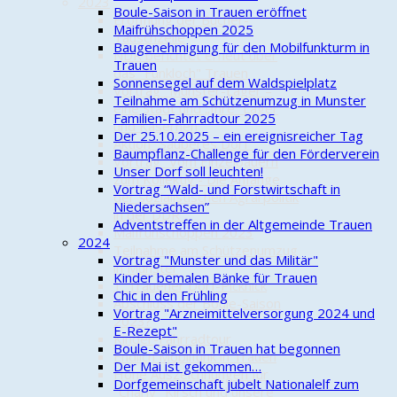
2023
Boule-Saison in Trauen eröffnet
Eröffnung der Bücher-
Maifrühschoppen 2025
Tauschzelle
Baugenehmigung für den Mobilfunkturm in
NDR berichtet erneut über
Trauen
das "Funkloch" Trauen
Sonnensegel auf dem Waldspielplatz
Vortrag "Munster-Lager –
Teilnahme am Schützenumzug in Munster
eine Stadt und „Ihre“ Lager
Familien-Fahrradtour 2025
und Kasernen"
Der 25.10.2025 – ein ereignisreicher Tag
Aktion "Sauberes Dorf"
Baumpflanz-Challenge für den Förderverein
Vortrag "Vom Einzelbauern
Unser Dorf soll leuchten!
zum Kollektiv - Die Anfänge
Vortrag “Wald- und Forstwirtschaft in
der sozialistischen Agrarpolitik
Niedersachsen”
in der DDR"
Adventstreffen in der Altgemeinde Trauen
Maifrühschoppen 2023
2024
Teilnahme am Schützenumzug
Vortrag "Munster und das Militär"
in Munster
Kinder bemalen Bänke für Trauen
1. Trauener Dorf-Picknick
Chic in den Frühling
Abschluss der Boule-Saison
Vortrag "Arzneimittelversorgung 2024 und
2023?
E-Rezept"
Kinder-Fahrradtour
Boule-Saison in Trauen hat begonnen
Endlich Mobilfunk in Trauen
Der Mai ist gekommen…
Hohe Auszeichnungen für
Dorfgemeinschaft jubelt Nationalelf zum
"Charly" Kirsch und unsere