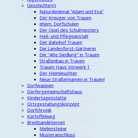
Anmeldung zu einer
Geschichte(n)
Veranstaltung
Naturdenkmal "Adam und Eva"
2026
Der Kreuger von Trauen
1. Spatenstich – auf Trauener
ehem. Dorfschulen
Art
Der Opel des Schulmeisters
Vortrag „Neue Nachbarn –
Heil- und Pflegeanstalt
Industriearbeiter aufs Land“
Der Bahnhof Trauen
Trauen-Tower
Die Landesforst-Gärtnerei
Vortrag „Aufbaujahre in
Die "Alte Siedlung" in Trauen
Munster“
Straßenbau in Trauen
Frühjahrsputz in Trauen 2026
Trauen Haus Vorwerk 1
Wir bauen Insektenhotels
Der Heimleuchter
Komödie in der
Neue Straßennamen in Trauen!
Mehrzweckhalle
Dorfwappen
Trauen hüpft!
Dörfergemeinschaftshaus
Maifrühschoppen 2026
Kindertagesstätte
Dorf-Flohmarkt in Trauen
Ortsgestaltungskonzept
Trauen kühlt sich ab
Dorfchronik
2025
Kartoffelweg
Vortrag "Operationsplan
Breitbandinternet
Deutschland"
Meilensteine
Vortrag „Munster –
Musteranschluss
Aufbaujahre einer Stadt“