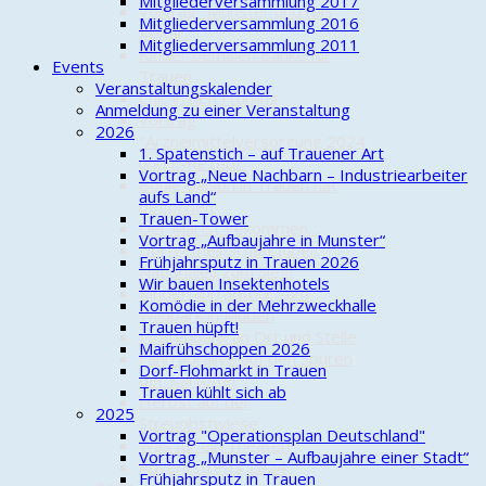
Mitgliederversammlung 2017
Vortrag "Munster und das
Mitgliederversammlung 2016
Militär"
Mitgliederversammlung 2011
Kinder bemalen Bänke für
Events
Trauen
Veranstaltungskalender
Chic in den Frühling
Anmeldung zu einer Veranstaltung
Vortrag
2026
"Arzneimittelversorgung 2024
1. Spatenstich – auf Trauener Art
und E-Rezept"
Vortrag „Neue Nachbarn – Industriearbeiter
Boule-Saison in Trauen hat
aufs Land“
begonnen
Trauen-Tower
Der Mai ist gekommen…
Vortrag „Aufbaujahre in Munster“
Dorfgemeinschaft jubelt
Frühjahrsputz in Trauen 2026
Nationalelf zum Sieg!
Wir bauen Insektenhotels
Kinderfahrradtour zum
Komödie in der Mehrzweckhalle
Wildpark in Müden
Trauen hüpft!
Piratenbank an Ort und Stelle
Maifrühschoppen 2026
Fahrradrallye auf den Spuren
Dorf-Flohmarkt in Trauen
der Kartoffel
Trauen kühlt sich ab
Herbst auf der
2025
Streuobstwiese
Vortrag "Operationsplan Deutschland"
Was für ein Theater!
Vortrag „Munster – Aufbaujahre einer Stadt“
Adventstreffs 2024
Frühjahrsputz in Trauen