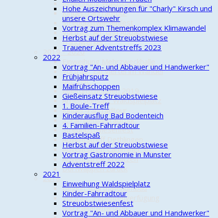
Einweihung Waldspielplatz
Hohe Auszeichnungen für "Charly" Kirsch und
Kinder-Fahrradtour
unsere Ortswehr
Streuobstwiesenfest
Vortrag zum Themenkomplex Klimawandel
Vortrag "An- und Abbauer und
Herbst auf der Streuobstwiese
Handwerker"
Trauener Adventstreffs 2023
2019 - 2020
2022
Einweihung Mehrzweckhalle
Vortrag "An- und Abbauer und Handwerker"
Vortrag "Ein Viertel im Wandel
Frühjahrsputz
der Zeit"
Maifrühschoppen
Maifrühschoppen 2019
Gießeinsatz Streuobstwiese
Arbeitseinsatz Waldspielplatz
1. Boule-Treff
Kinder-Fahrradtour
Kinderausflug Bad Bodenteich
3. Familienfahrradtour
4. Familien-Fahrradtour
Streuobstwiesenfest
Bastelspaß
Adventstreff Dethlingen
Herbst auf der Streuobstwiese
Adventstreff Camminer Str.
Vortrag Gastronomie in Munster
Adventstreff Kreutzen
Adventstreff 2022
Dorfwappen zurück
2021
2018
Einweihung Waldspielplatz
Beginn Sporthallenumbau
Kinder-Fahrradtour
Vortrag "Patientenverfügung
Streuobstwiesenfest
und Palliativmedizin"
Vortrag "An- und Abbauer und Handwerker"
Aktion "Saubere Stadt"