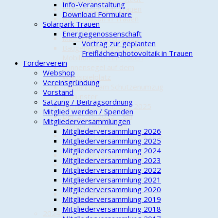
Info-Veranstaltung
Frühjahrsputz in Trauen
Download Formulare
Boule-Saison in Trauen
Solarpark Trauen
eröffnet
Energiegenossenschaft
Maifrühschoppen 2025
Vortrag zur geplanten
Baugenehmigung für den
Freiflächenphotovoltaik in Trauen
Mobilfunkturm in Trauen
Förderverein
Sonnensegel auf dem
Webshop
Waldspielplatz
Vereinsgründung
Teilnahme am Schützenumzug
Vorstand
in Munster
Satzung / Beitragsordnung
Familien-Fahrradtour 2025
Mitglied werden / Spenden
Der 25.10.2025 – ein
Mitgliederversammlungen
ereignisreicher Tag
Mitgliederversammlung 2026
Baumpflanz-Challenge für den
Mitgliederversammlung 2025
Förderverein
Mitgliederversammlung 2024
Unser Dorf soll leuchten!
Mitgliederversammlung 2023
Vortrag “Wald- und
Mitgliederversammlung 2022
Forstwirtschaft in
Mitgliederversammlung 2021
Niedersachsen”
Mitgliederversammlung 2020
Adventstreffen in der
Mitgliederversammlung 2019
Altgemeinde Trauen
Mitgliederversammlung 2018
2024