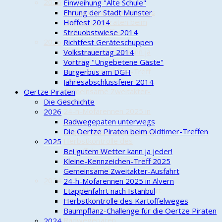
2026
Einweihung "Alte Schule"
Radwegepaten unterwegs
Ehrung der Stadt Munster
Die Oertze Piraten beim
Hoffest 2014
Oldtimer-Treffen
Streuobstwiese 2014
2025
Richtfest Geräteschuppen
Bei gutem Wetter kann ja
Volkstrauertag 2014
jeder!
Vortrag "Ungebetene Gäste"
Kleine-Kennzeichen-Treff
Bürgerbus am DGH
2025
Jahresabschlussfeier 2014
Gemeinsame Zweitakter-
Oertze Piraten
Ausfahrt
Die Geschichte
24-h-Mofarennen 2025 in
2026
Alvern
Radwegepaten unterwegs
Etappenfahrt nach Istanbul
Die Oertze Piraten beim Oldtimer-Treffen
Herbstkontrolle des
2025
Kartoffelweges
Bei gutem Wetter kann ja jeder!
Baumpflanz-Challenge für die
Kleine-Kennzeichen-Treff 2025
Oertze Piraten
Gemeinsame Zweitakter-Ausfahrt
2024
24-h-Mofarennen 2025 in Alvern
Eigentlich… oder: Saisonstart
Etappenfahrt nach Istanbul
mit Hindernissen
Herbstkontrolle des Kartoffelweges
Oertze Piraten im Einsatz als
Baumpflanz-Challenge für die Oertze Piraten
Radwegepaten
2024