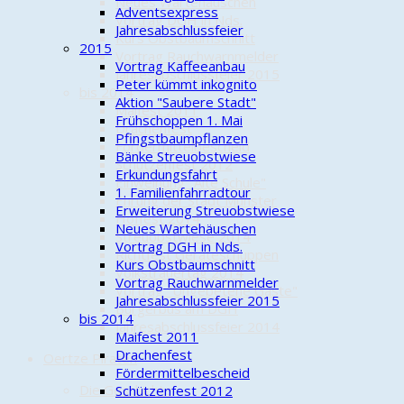
Neues Wartehäuschen
Adventsexpress
Vortrag DGH in Nds.
Jahresabschlussfeier
Kurs Obstbaumschnitt
2015
Vortrag Rauchwarnmelder
Vortrag Kaffeeanbau
Jahresabschlussfeier 2015
Peter kümmt inkognito
bis 2014
Aktion "Saubere Stadt"
Maifest 2011
Frühschoppen 1. Mai
Drachenfest
Pfingstbaumpflanzen
Fördermittelbescheid
Bänke Streuobstwiese
Schützenfest 2012
Erkundungsfahrt
Einweihung "Alte Schule"
1. Familienfahrradtour
Ehrung der Stadt Munster
Erweiterung Streuobstwiese
Hoffest 2014
Neues Wartehäuschen
Streuobstwiese 2014
Vortrag DGH in Nds.
Richtfest Geräteschuppen
Kurs Obstbaumschnitt
Volkstrauertag 2014
Vortrag Rauchwarnmelder
Vortrag "Ungebetene Gäste"
Jahresabschlussfeier 2015
Bürgerbus am DGH
bis 2014
Jahresabschlussfeier 2014
Maifest 2011
Drachenfest
Oertze Piraten
Fördermittelbescheid
Die Geschichte
Schützenfest 2012