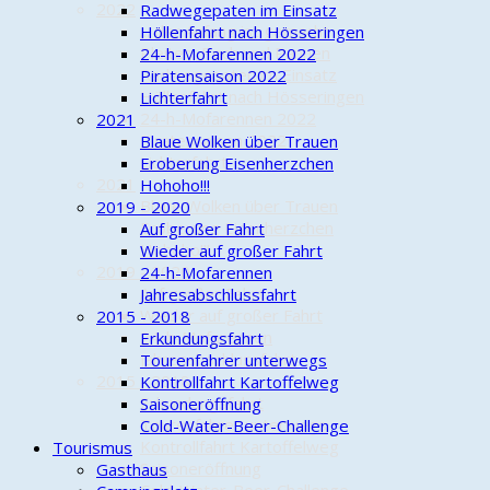
2022
Radwegepaten im Einsatz
... der Anfang ist gemacht
Höllenfahrt nach Hösseringen
Pleiten, Pech und Pannen
24-h-Mofarennen 2022
Radwegepaten im Einsatz
Piratensaison 2022
Höllenfahrt nach Hösseringen
Lichterfahrt
24-h-Mofarennen 2022
2021
Piratensaison 2022
Blaue Wolken über Trauen
Lichterfahrt
Eroberung Eisenherzchen
2021
Hohoho!!!
Blaue Wolken über Trauen
2019 - 2020
Eroberung Eisenherzchen
Auf großer Fahrt
Hohoho!!!
Wieder auf großer Fahrt
2019 - 2020
24-h-Mofarennen
Auf großer Fahrt
Jahresabschlussfahrt
Wieder auf großer Fahrt
2015 - 2018
24-h-Mofarennen
Erkundungsfahrt
Jahresabschlussfahrt
Tourenfahrer unterwegs
2015 - 2018
Kontrollfahrt Kartoffelweg
Erkundungsfahrt
Saisoneröffnung
Tourenfahrer unterwegs
Cold-Water-Beer-Challenge
Kontrollfahrt Kartoffelweg
Tourismus
Saisoneröffnung
Gasthaus