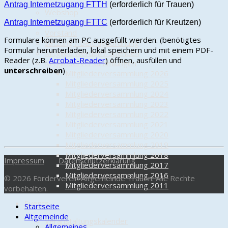
Antrag Internetzugang FTTH
(
erforderlich für Trauen
)
Webshop
Vereinsgründung
Antrag Internetzugang FTTC
(erforderlich für Kreutzen)
Vorstand
Formulare können am PC ausgefüllt werden. (benötigtes
Satzung / Beitragsordnung
Formular herunterladen, lokal speichern und mit einem PDF-
Mitglied werden / Spenden
Reader (z.B.
Acrobat-Reader
) öffnen, ausfüllen und
Mitgliederversammlungen
unterschreiben
)
Mitgliederversammlung 2026
Mitgliederversammlung 2025
Mitgliederversammlung 2024
Mitgliederversammlung 2023
Mitgliederversammlung 2022
Mitgliederversammlung 2021
Mitgliederversammlung 2020
Mitgliederversammlung 2019
Mitgliederversammlung 2018
Impressum
Datenschutzerklärung
Mitgliederversammlung 2017
Mitgliederversammlung 2016
© 2026 Förderverein Altgemeinde Trauen. Alle Rechte
Mitgliederversammlung 2011
vorbehalten.
Events
Startseite
Altgemeinde
Veranstaltungskalender
Allgemeines