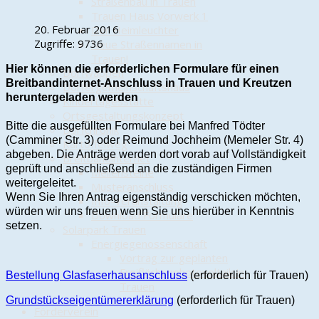
Straßenbau in Trauen
Trauen Haus Vorwerk 1
20. Februar 2016
Der Heimleuchter
Zugriffe: 9736
Neue Straßennamen in
Trauen!
Hier können die erforderlichen Formulare für einen
Dorfwappen
Breitbandinternet-Anschluss in Trauen und Kreutzen
Dörfergemeinschaftshaus
heruntergeladen werden
Kindertagesstätte
Ortsgestaltungskonzept
Bitte die ausgefüllten Formulare bei Manfred Tödter
Dorfchronik
(Camminer Str. 3) oder Reimund Jochheim (Memeler Str. 4)
Kartoffelweg
abgeben. Die Anträge werden dort vorab auf Vollständigkeit
Breitbandinternet
geprüft und anschließend an die zuständigen Firmen
Meilensteine
weitergeleitet.
Musteranschluss
Wenn Sie Ihren Antrag eigenständig verschicken möchten,
Info-Veranstaltung
würden wir uns freuen wenn Sie uns hierüber in Kenntnis
Download Formulare
setzen.
Solarpark Trauen
Energiegenossenschaft
Vortrag zur geplanten
Freiflächenphotovoltaik in
Bestellung Glasfaserhausanschluss
(erforderlich für Trauen)
Trauen
Grundstückseigentümererklärung
(
erforderlich für Trauen
)
Förderverein