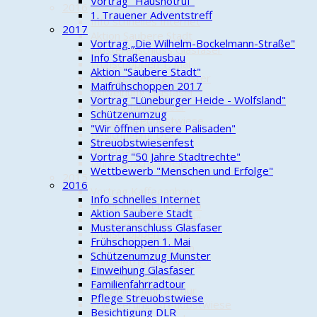
Vortrag "Hausnotruf"
2016
1. Trauener Adventstreff
Info schnelles Internet
2017
Aktion Saubere Stadt
Vortrag „Die Wilhelm-Bockelmann-Straße"
Musteranschluss Glasfaser
Info Straßenausbau
Frühschoppen 1. Mai
Aktion "Saubere Stadt"
Schützenumzug Munster
Maifrühschoppen 2017
Einweihung Glasfaser
Vortrag "Lüneburger Heide - Wolfsland"
Familienfahrradtour
Schützenumzug
Pflege Streuobstwiese
"Wir öffnen unsere Palisaden"
Besichtigung DLR
Streuobstwiesenfest
Adventsexpress
Vortrag "50 Jahre Stadtrechte"
Jahresabschlussfeier
Wettbewerb "Menschen und Erfolge"
2015
2016
Vortrag Kaffeeanbau
Info schnelles Internet
Peter kümmt inkognito
Aktion Saubere Stadt
Aktion "Saubere Stadt"
Musteranschluss Glasfaser
Frühschoppen 1. Mai
Frühschoppen 1. Mai
Pfingstbaumpflanzen
Schützenumzug Munster
Bänke Streuobstwiese
Einweihung Glasfaser
Erkundungsfahrt
Familienfahrradtour
1. Familienfahrradtour
Pflege Streuobstwiese
Erweiterung Streuobstwiese
Besichtigung DLR