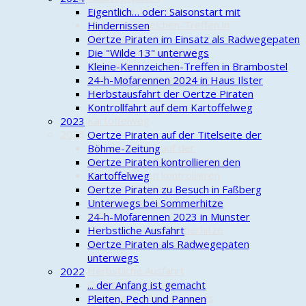
Die "Wilde 13" unterwegs
Eigentlich… oder: Saisonstart mit
Kleine-Kennzeichen-Treffen in
Hindernissen
Brambostel
Oertze Piraten im Einsatz als Radwegepaten
24-h-Mofarennen 2024 in
Die "Wilde 13" unterwegs
Haus Ilster
Kleine-Kennzeichen-Treffen in Brambostel
Herbstausfahrt der Oertze
24-h-Mofarennen 2024 in Haus Ilster
Piraten
Herbstausfahrt der Oertze Piraten
Kontrollfahrt auf dem
Kontrollfahrt auf dem Kartoffelweg
Kartoffelweg
2023
2023
Oertze Piraten auf der Titelseite der
Oertze Piraten auf der
Böhme-Zeitung
Titelseite der Böhme-Zeitung
Oertze Piraten kontrollieren den
Oertze Piraten kontrollieren
Kartoffelweg
den Kartoffelweg
Oertze Piraten zu Besuch in Faßberg
Oertze Piraten zu Besuch in
Unterwegs bei Sommerhitze
Faßberg
24-h-Mofarennen 2023 in Munster
Unterwegs bei Sommerhitze
Herbstliche Ausfahrt
24-h-Mofarennen 2023 in
Oertze Piraten als Radwegepaten
Munster
unterwegs
Herbstliche Ausfahrt
2022
Oertze Piraten als
... der Anfang ist gemacht
Radwegepaten unterwegs
Pleiten, Pech und Pannen