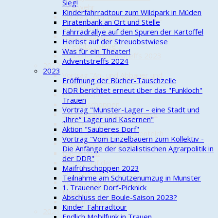
Sieg!
Ortswehr
Kinderfahrradtour zum Wildpark in Müden
Vortrag zum Themenkomplex
Piratenbank an Ort und Stelle
Klimawandel
Fahrradrallye auf den Spuren der Kartoffel
Herbst auf der
Herbst auf der Streuobstwiese
Streuobstwiese
Was für ein Theater!
Trauener Adventstreffs 2023
Adventstreffs 2024
2022
2023
Vortrag "An- und Abbauer und
Eröffnung der Bücher-Tauschzelle
Handwerker"
NDR berichtet erneut über das "Funkloch"
Frühjahrsputz
Trauen
Maifrühschoppen
Vortrag "Munster-Lager – eine Stadt und
Gießeinsatz Streuobstwiese
„Ihre“ Lager und Kasernen"
1. Boule-Treff
Aktion "Sauberes Dorf"
Kinderausflug Bad Bodenteich
Vortrag "Vom Einzelbauern zum Kollektiv -
4. Familien-Fahrradtour
Die Anfänge der sozialistischen Agrarpolitik in
Bastelspaß
der DDR"
Herbst auf der
Maifrühschoppen 2023
Streuobstwiese
Teilnahme am Schützenumzug in Munster
Vortrag Gastronomie in
1. Trauener Dorf-Picknick
Munster
Abschluss der Boule-Saison 2023?
Adventstreff 2022
Kinder-Fahrradtour
2021
Endlich Mobilfunk in Trauen