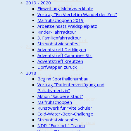
2019 - 2020
Maifrühschoppen
Einweihung Mehrzweckhalle
Kunstwerk für "Alte Schule"
Vortrag "Ein Viertel im Wandel der Zeit"
Cold-Water-Beer-Challenge
Maifrühschoppen 2019
Streuobstwiesenfest
Arbeitseinsatz Waldspielplatz
NDR: "Funkloch" Trauen
Kinder-Fahrradtour
Vortrag "Hausnotruf"
3. Familienfahrradtour
1. Trauener Adventstreff
Streuobstwiesenfest
2017
Adventstreff Dethlingen
Vortrag „Die Wilhelm-
Adventstreff Camminer Str.
Bockelmann-Straße"
Adventstreff Kreutzen
Info Straßenausbau
Dorfwappen zurück
Aktion "Saubere Stadt"
2018
Maifrühschoppen 2017
Beginn Sporthallenumbau
Vortrag "Lüneburger Heide -
Vortrag "Patientenverfügung und
Wolfsland"
Palliativmedizin"
Schützenumzug
Aktion "Saubere Stadt"
"Wir öffnen unsere Palisaden"
Maifrühschoppen
Streuobstwiesenfest
Kunstwerk für "Alte Schule"
Vortrag "50 Jahre
Cold-Water-Beer-Challenge
Stadtrechte"
Streuobstwiesenfest
Wettbewerb "Menschen und
NDR: "Funkloch" Trauen
Erfolge"