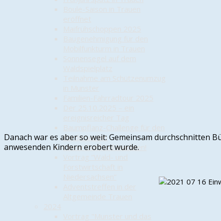
Boule-Saison in Trauen
eröffnet
Maifrühschoppen 2025
Baugenehmigung für den
Mobilfunkturm in Trauen
Sonnensegel auf dem
Waldspielplatz
Teilnahme am Schützenumzug
in Munster
Familien-Fahrradtour 2025
Der 25.10.2025 – ein
ereignisreicher Tag
Baumpflanz-Challenge für den
Danach war es aber so weit: Gemeinsam durchschnitten Bü
Förderverein
anwesenden Kindern erobert wurde.
Unser Dorf soll leuchten!
Vortrag “Wald- und
Forstwirtschaft in
Niedersachsen”
Adventstreffen in der
Altgemeinde Trauen
2024
Vortrag "Munster und das