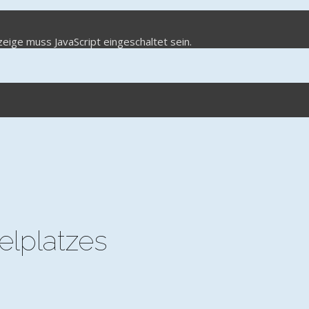
eige muss JavaScript eingeschaltet sein.
elplatzes