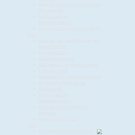
Vortrag zum Themenkomplex
Klimawandel
Herbst auf der
Streuobstwiese
Trauener Adventstreffs 2023
2022
Vortrag "An- und Abbauer und
Handwerker"
Frühjahrsputz
Maifrühschoppen
Gießeinsatz Streuobstwiese
1. Boule-Treff
Kinderausflug Bad Bodenteich
4. Familien-Fahrradtour
Bastelspaß
Herbst auf der
Streuobstwiese
Vortrag Gastronomie in
Munster
Adventstreff 2022
2021
Einweihung Waldspielplatz