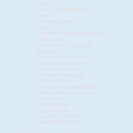
Militär"
Kinder bemalen Bänke für
Trauen
Chic in den Frühling
Vortrag
"Arzneimittelversorgung 2024
und E-Rezept"
Boule-Saison in Trauen hat
begonnen
Der Mai ist gekommen…
Dorfgemeinschaft jubelt
Nationalelf zum Sieg!
Kinderfahrradtour zum
Wildpark in Müden
Piratenbank an Ort und Stelle
Fahrradrallye auf den Spuren
der Kartoffel
Herbst auf der
Streuobstwiese
Was für ein Theater!
Adventstreffs 2024
2023