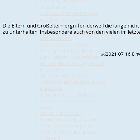
Eröffnung der Bücher-
Tauschzelle
NDR berichtet erneut über
das "Funkloch" Trauen
Die Eltern und Großeltern ergriffen derweil die lange nic
Vortrag "Munster-Lager –
zu unterhalten. Insbesondere auch von den vielen im let
eine Stadt und „Ihre“ Lager
und Kasernen"
Aktion "Sauberes Dorf"
Vortrag "Vom Einzelbauern
zum Kollektiv - Die Anfänge
der sozialistischen Agrarpolitik
in der DDR"
Maifrühschoppen 2023
Teilnahme am Schützenumzug
in Munster
1. Trauener Dorf-Picknick
Abschluss der Boule-Saison
2023?
Kinder-Fahrradtour
Endlich Mobilfunk in Trauen
Hohe Auszeichnungen für
"Charly" Kirsch und unsere
Ortswehr