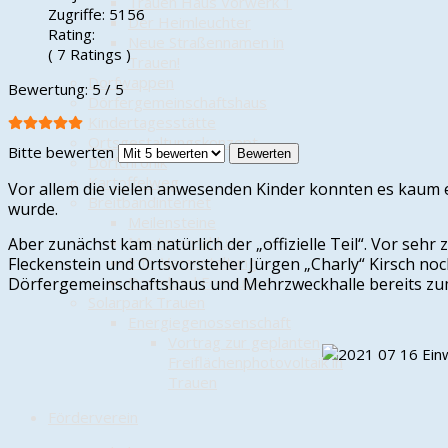
Trauen Haus Vorwerk 1
Zugriffe: 5156
Der Heimleuchter
Rating:
Neue Straßennamen in
( 7 Ratings )
Trauen!
Dorfwappen
Bewertung:
5
/
5
Dörfergemeinschaftshaus
Kindertagesstätte
Ortsgestaltungskonzept
Bitte bewerten
Dorfchronik
Kartoffelweg
Vor allem die vielen anwesenden Kinder konnten es kaum
Breitbandinternet
wurde.
Meilensteine
Musteranschluss
Aber zunächst kam natürlich der „offizielle Teil“. Vor se
Info-Veranstaltung
Fleckenstein und Ortsvorsteher Jürgen „Charly“ Kirsch 
Download Formulare
Dörfergemeinschaftshaus und Mehrzweckhalle bereits zum d
Solarpark Trauen
Energiegenossenschaft
Vortrag zur geplanten
Freiflächenphotovoltaik in
Trauen
Förderverein