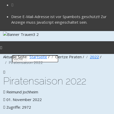
Diese E-Mail-Adresse ist vor Spambots geschützt! Zur
Anzeige muss JavaScript eingeschaltet sein.
Aktuelle Seite:
Startseite
/
Oertze Piraten
/
2022
/
Piratensaison 2022
Piratensaison 2022
Reimund Jochheim
01. November 2022
Zugriffe: 2972