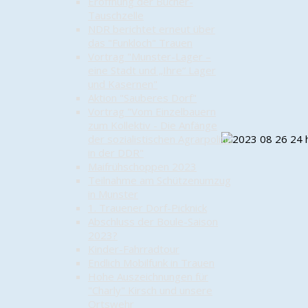
Eröffnung der Bücher-
Tauschzelle
NDR berichtet erneut über
das "Funkloch" Trauen
Vortrag "Munster-Lager –
eine Stadt und „Ihre“ Lager
und Kasernen"
Aktion "Sauberes Dorf"
Vortrag "Vom Einzelbauern
zum Kollektiv - Die Anfänge
der sozialistischen Agrarpolitik
in der DDR"
Maifrühschoppen 2023
Teilnahme am Schützenumzug
in Munster
1. Trauener Dorf-Picknick
Abschluss der Boule-Saison
2023?
Kinder-Fahrradtour
Endlich Mobilfunk in Trauen
Hohe Auszeichnungen für
"Charly" Kirsch und unsere
Ortswehr