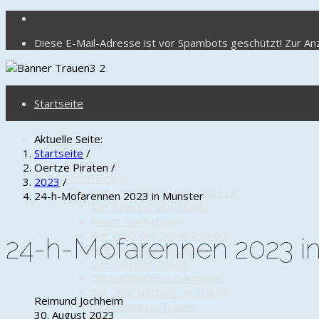
Diese E-Mail-Adresse ist vor Spambots geschützt! Zur Anz
Startseite
Altgemeinde
Aktuelle Seite:
Startseite
/
Allgemeines
Oertze Piraten
/
Geschichte(n)
2023
/
Naturdenkmal "Adam und Eva"
24-h-Mofarennen 2023 in Munster
Der Kreuger von Trauen
ehem. Dorfschulen
Der Opel des Schulmeisters
24-h-Mofarennen 2023 i
Heil- und Pflegeanstalt
Der Bahnhof Trauen
Die Landesforst-Gärtnerei
Die "Alte Siedlung" in Trauen
Reimund Jochheim
Straßenbau in Trauen
30. August 2023