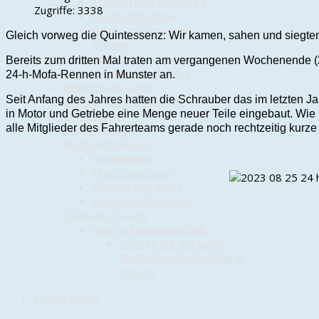
Trauen Haus Vorwerk 1
Zugriffe: 3338
Der Heimleuchter
Neue Straßennamen in
Gleich vorweg die Quintessenz: Wir kamen, sahen und siegt
Trauen!
Dorfwappen
Bereits zum dritten Mal traten am vergangenen Wochenende (2
Dörfergemeinschaftshaus
24-h-Mofa-Rennen in Munster an.
Kindertagesstätte
Seit Anfang des Jahres hatten die Schrauber das im letzten J
Ortsgestaltungskonzept
in Motor und Getriebe eine Menge neuer Teile eingebaut. Wie 
Dorfchronik
alle Mitglieder des Fahrerteams gerade noch rechtzeitig kurz
Kartoffelweg
Breitbandinternet
Meilensteine
Musteranschluss
Info-Veranstaltung
Download Formulare
Solarpark Trauen
Energiegenossenschaft
Vortrag zur geplanten
Freiflächenphotovoltaik in
Trauen
Förderverein