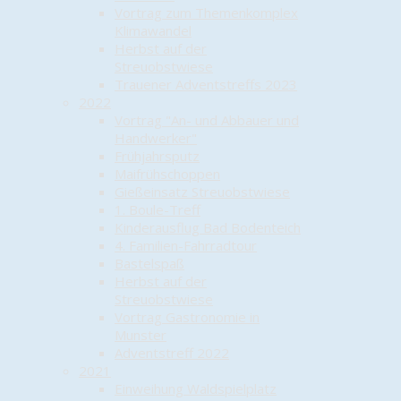
Vortrag zum Themenkomplex
Klimawandel
Herbst auf der
Streuobstwiese
Trauener Adventstreffs 2023
2022
Vortrag "An- und Abbauer und
Handwerker"
Frühjahrsputz
Maifrühschoppen
Gießeinsatz Streuobstwiese
1. Boule-Treff
Kinderausflug Bad Bodenteich
4. Familien-Fahrradtour
Bastelspaß
Herbst auf der
Streuobstwiese
Vortrag Gastronomie in
Munster
Adventstreff 2022
2021
Einweihung Waldspielplatz