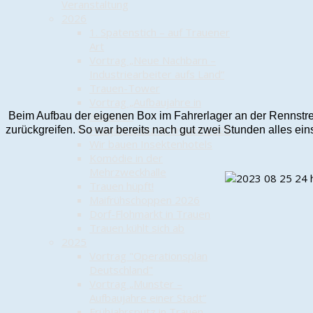
Veranstaltung
2026
1. Spatenstich – auf Trauener
Art
Vortrag „Neue Nachbarn –
Industriearbeiter aufs Land“
Trauen-Tower
Vortrag „Aufbaujahre in
Munster“
Beim Aufbau der eigenen Box im Fahrerlager an der Rennstre
Frühjahrsputz in Trauen 2026
zurückgreifen. So war bereits nach gut zwei Stunden alles eins
Wir bauen Insektenhotels
Komödie in der
Mehrzweckhalle
Trauen hüpft!
Maifrühschoppen 2026
Dorf-Flohmarkt in Trauen
Trauen kühlt sich ab
2025
Vortrag "Operationsplan
Deutschland"
Vortrag „Munster –
Aufbaujahre einer Stadt“
Frühjahrsputz in Trauen