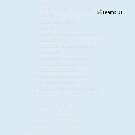
Militär"
Kinder bemalen Bänke für
Trauen
Chic in den Frühling
Vortrag
"Arzneimittelversorgung 2024
und E-Rezept"
Boule-Saison in Trauen hat
begonnen
Der Mai ist gekommen…
Dorfgemeinschaft jubelt
Nationalelf zum Sieg!
Kinderfahrradtour zum
Wildpark in Müden
Piratenbank an Ort und Stelle
Fahrradrallye auf den Spuren
der Kartoffel
Herbst auf der
Streuobstwiese
Was für ein Theater!
Adventstreffs 2024
2023