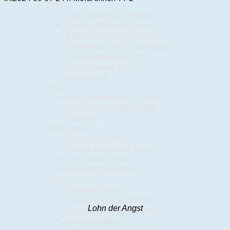
2022
... der Anfang ist gemacht
Pleiten, Pech und Pannen
Radwegepaten im Einsatz
Höllenfahrt nach Hösseringen
24-h-Mofarennen 2022
Piratensaison 2022
Lichterfahrt
2021
Blaue Wolken über Trauen
Eroberung Eisenherzchen
Hohoho!!!
2019 - 2020
Auf großer Fahrt
Wieder auf großer Fahrt
24-h-Mofarennen
Jahresabschlussfahrt
2015 - 2018
Erkundungsfahrt
Tourenfahrer unterwegs
Lohn der Angst
Kontrollfahrt Kartoffelweg
Saisoneröffnung