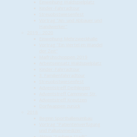
Einweihung Waldspielplatz
Kinder-Fahrradtour
Streuobstwiesenfest
Vortrag "An- und Abbauer und
Handwerker"
2019 - 2020
Einweihung Mehrzweckhalle
Vortrag "Ein Viertel im Wandel
der Zeit"
Maifrühschoppen 2019
Arbeitseinsatz Waldspielplatz
Kinder-Fahrradtour
3. Familienfahrradtour
Streuobstwiesenfest
Adventstreff Dethlingen
Adventstreff Camminer Str.
Adventstreff Kreutzen
Dorfwappen zurück
2018
Beginn Sporthallenumbau
Vortrag "Patientenverfügung
und Palliativmedizin"
Aktion "Saubere Stadt"