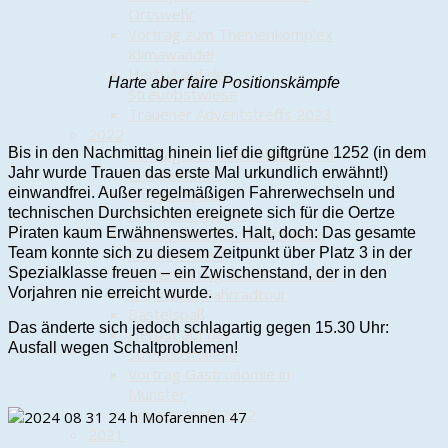
Ortswehr
Vortrag zum Themenkomplex
Klimawandel
Herbst auf der
Harte aber faire Positionskämpfe
Streuobstwiese
Trauener Adventstreffs 2023
2022
Bis in den Nachmittag hinein lief die giftgrüne 1252 (in dem
Vortrag "An- und Abbauer und
Jahr wurde Trauen das erste Mal urkundlich erwähnt!)
Handwerker"
einwandfrei. Außer regelmäßigen Fahrerwechseln und
Frühjahrsputz
technischen Durchsichten ereignete sich für die Oertze
Maifrühschoppen
Piraten kaum Erwähnenswertes. Halt, doch: Das gesamte
Gießeinsatz Streuobstwiese
Team konnte sich zu diesem Zeitpunkt über Platz 3 in der
1. Boule-Treff
Spezialklasse freuen – ein Zwischenstand, der in den
Kinderausflug Bad Bodenteich
Vorjahren nie erreicht wurde.
4. Familien-Fahrradtour
Bastelspaß
Das änderte sich jedoch schlagartig gegen 15.30 Uhr:
Herbst auf der
Ausfall wegen Schaltproblemen!
Streuobstwiese
Vortrag Gastronomie in
Munster
Adventstreff 2022
2021