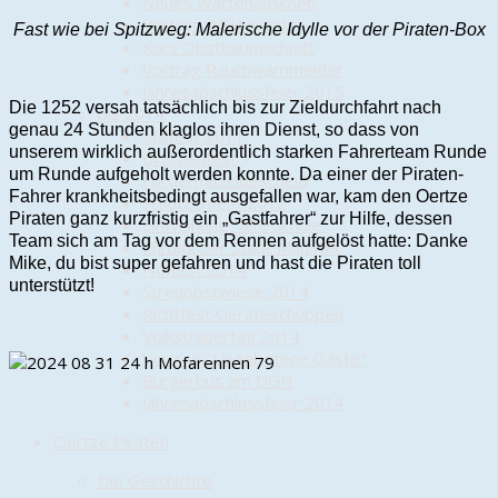
Neues Wartehäuschen
Vortrag DGH in Nds.
Fast wie bei Spitzweg: Malerische Idylle vor der Piraten-Box
Kurs Obstbaumschnitt
Vortrag Rauchwarnmelder
Jahresabschlussfeier 2015
Die 1252 versah tatsächlich bis zur Zieldurchfahrt nach
bis 2014
genau 24 Stunden klaglos ihren Dienst, so dass von
Maifest 2011
unserem wirklich außerordentlich starken Fahrerteam Runde
Drachenfest
um Runde aufgeholt werden konnte. Da einer der Piraten-
Fördermittelbescheid
Fahrer krankheitsbedingt ausgefallen war, kam den Oertze
Schützenfest 2012
Piraten ganz kurzfristig ein „Gastfahrer“ zur Hilfe, dessen
Einweihung "Alte Schule"
Team sich am Tag vor dem Rennen aufgelöst hatte: Danke
Ehrung der Stadt Munster
Mike, du bist super gefahren und hast die Piraten toll
Hoffest 2014
unterstützt!
Streuobstwiese 2014
Richtfest Geräteschuppen
Volkstrauertag 2014
Vortrag "Ungebetene Gäste"
Bürgerbus am DGH
Jahresabschlussfeier 2014
Oertze Piraten
Die Geschichte