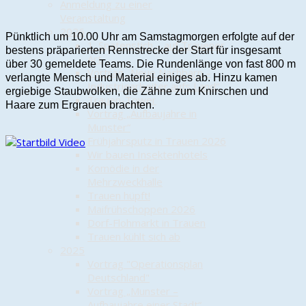
Anmeldung zu einer
Veranstaltung
2026
Pünktlich um 10.00 Uhr am Samstagmorgen erfolgte auf der
1. Spatenstich – auf Trauener
bestens präparierten Rennstrecke der Start für insgesamt
Art
über 30 gemeldete Teams. Die Rundenlänge von fast 800 m
Vortrag „Neue Nachbarn –
verlangte Mensch und Material einiges ab. Hinzu kamen
Industriearbeiter aufs Land“
ergiebige Staubwolken, die Zähne zum Knirschen und
Trauen-Tower
Haare zum Ergrauen brachten.
Vortrag „Aufbaujahre in
Munster“
Frühjahrsputz in Trauen 2026
Wir bauen Insektenhotels
Komödie in der
Mehrzweckhalle
Trauen hüpft!
Maifrühschoppen 2026
Dorf-Flohmarkt in Trauen
Trauen kühlt sich ab
2025
Vortrag "Operationsplan
Deutschland"
Vortrag „Munster –
Aufbaujahre einer Stadt“