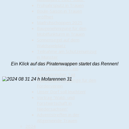
Frühjahrsputz in Trauen
Boule-Saison in Trauen
eröffnet
Maifrühschoppen 2025
Baugenehmigung für den
Mobilfunkturm in Trauen
Sonnensegel auf dem
Waldspielplatz
Teilnahme am Schützenumzug
in Munster
Familien-Fahrradtour 2025
Ein Klick auf das Piratenwappen startet das Rennen!
Der 25.10.2025 – ein
ereignisreicher Tag
Baumpflanz-Challenge für den
Förderverein
Unser Dorf soll leuchten!
Vortrag “Wald- und
Forstwirtschaft in
Niedersachsen”
Adventstreffen in der
Altgemeinde Trauen
2024