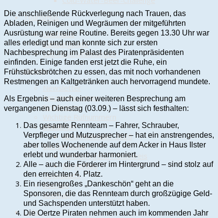
Cold-Water-Beer-Challenge
Die anschließende Rückverlegung nach Trauen, das
Tourismus
Abladen, Reinigen und Wegräumen der mitgeführten
Ausrüstung war reine Routine. Bereits gegen 13.30 Uhr war
Gasthaus
alles erledigt und man konnte sich zur ersten
Campingplatz
Nachbesprechung im Palast des Piratenpräsidenten
Lilis Ferienwohnungen
einfinden. Einige fanden erst jetzt die Ruhe, ein
Service
Frühstücksbrötchen zu essen, das mit noch vorhandenen
Restmengen an Kaltgetränken auch hervorragend mundete.
Newsletter
Ansprechpartner
Als Ergebnis – auch einer weiteren Besprechung am
Notdienste
vergangenen Dienstag (03.09.) – lässt sich festhalten:
Wichtige Rufnummern
Das gesamte Rennteam – Fahrer, Schrauber,
Müllabfuhr
Verpfleger und Mutzusprecher – hat ein anstrengendes,
Abfuhrkalender 2026
aber tolles Wochenende auf dem Acker in Haus Ilster
Busfahrpläne
erlebt und wunderbar harmoniert.
Verkehrsgem. Heidekreis
Alle – auch die Förderer im Hintergrund – sind stolz auf
Bürgerbus
den erreichten 4. Platz.
Downloads
Ein riesengroßes „Dankeschön“ geht an die
Kontakt
Sponsoren, die das Rennteam durch großzügige Geld-
sitemap
und Sachspenden unterstützt haben.
Links
Die Oertze Piraten nehmen auch im kommenden Jahr