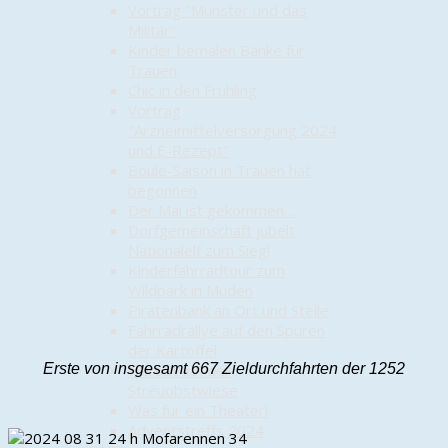
Vortrag "Munster und das
Militär"
Kinder bemalen Bänke für
Trauen
Chic in den Frühling
Vortrag
"Arzneimittelversorgung 2024
und E-Rezept"
Boule-Saison in Trauen hat
begonnen
Der Mai ist gekommen…
Dorfgemeinschaft jubelt
Nationalelf zum Sieg!
Kinderfahrradtour zum
Wildpark in Müden
Piratenbank an Ort und Stelle
Fahrradrallye auf den Spuren
der Kartoffel
Erste von insgesamt 667 Zieldurchfahrten der 1252
Herbst auf der
Streuobstwiese
Was für ein Theater!
Adventstreffs 2024