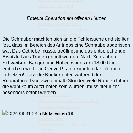
Maifrühschoppen
Kunstwerk für "Alte Schule"
Cold-Water-Beer-Challenge
Erneute Operation am offenen Herzen
Streuobstwiesenfest
NDR: "Funkloch" Trauen
Vortrag "Hausnotruf"
Die Schrauber machten sich an die Fehlersuche und stellten
1. Trauener Adventstreff
fest, dass im Bereich des Antriebs eine Schraube abgerissen
2017
war. Das Getriebe musste geöffnet und das entsprechende
Vortrag „Die Wilhelm-
Ersatzteil aus Trauen geholt werden. Nach Schrauben,
Bockelmann-Straße"
Schweißen, Bangen und Hoffen war es um 18.00 Uhr
Info Straßenausbau
endlich so weit: Die Oertze Piraten konnten das Rennen
Aktion "Saubere Stadt"
fortsetzen! Dass die Konkurrenten während der
Maifrühschoppen 2017
Reparaturzeit von zweieinhalb Stunden viele Runden fuhren,
Vortrag "Lüneburger Heide -
die wohl kaum aufzuholen sein würden, muss hier nicht
Wolfsland"
besonders betont werden.
Schützenumzug
"Wir öffnen unsere Palisaden"
Streuobstwiesenfest
Vortrag "50 Jahre
Stadtrechte"
Wettbewerb "Menschen und
Erfolge"