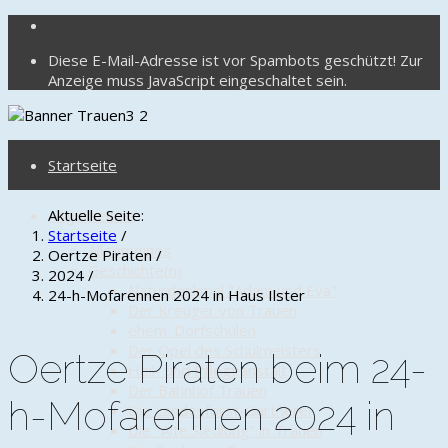
Diese E-Mail-Adresse ist vor Spambots geschützt! Zur
Anzeige muss JavaScript eingeschaltet sein.
Startseite
Altgemeinde
Aktuelle Seite:
Startseite
/
Allgemeines
Oertze Piraten
/
Geschichte(n)
2024
/
Naturdenkmal "Adam und Eva"
24-h-Mofarennen 2024 in Haus Ilster
Der Kreuger von Trauen
ehem. Dorfschulen
Der Opel des Schulmeisters
Oertze Piraten beim 24-
Heil- und Pflegeanstalt
Der Bahnhof Trauen
h-Mofarennen 2024 in
Die Landesforst-Gärtnerei
Die "Alte Siedlung" in Trauen