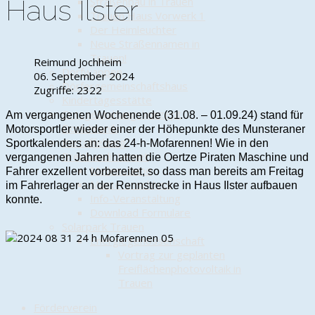
Haus Ilster
Straßenbau in Trauen
Trauen Haus Vorwerk 1
Der Heimleuchter
Neue Straßennamen in
Trauen!
Reimund Jochheim
Dorfwappen
06. September 2024
Dörfergemeinschaftshaus
Zugriffe: 2322
Kindertagesstätte
Ortsgestaltungskonzept
Am vergangenen Wochenende (31.08. – 01.09.24) stand für
Dorfchronik
Motorsportler wieder einer der Höhepunkte des Munsteraner
Kartoffelweg
Sportkalenders an: das 24-h-Mofarennen! Wie in den
Breitbandinternet
vergangenen Jahren hatten die Oertze Piraten Maschine und
Meilensteine
Fahrer exzellent vorbereitet, so dass man bereits am Freitag
Musteranschluss
im Fahrerlager an der Rennstrecke in Haus Ilster aufbauen
Info-Veranstaltung
konnte.
Download Formulare
Solarpark Trauen
Energiegenossenschaft
Vortrag zur geplanten
Freiflächenphotovoltaik in
Trauen
Förderverein