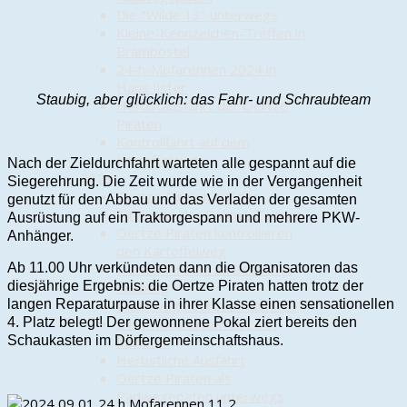
Die "Wilde 13" unterwegs
Kleine-Kennzeichen-Treffen in
Brambostel
24-h-Mofarennen 2024 in
Haus Ilster
Staubig, aber glücklich: das Fahr- und Schraubteam
Herbstausfahrt der Oertze
Piraten
Kontrollfahrt auf dem
Kartoffelweg
Nach der Zieldurchfahrt warteten alle gespannt auf die
2023
Siegerehrung. Die Zeit wurde wie in der Vergangenheit
Oertze Piraten auf der
genutzt für den Abbau und das Verladen der gesamten
Titelseite der Böhme-Zeitung
Ausrüstung auf ein Traktorgespann und mehrere PKW-
Oertze Piraten kontrollieren
Anhänger.
den Kartoffelweg
Ab 11.00 Uhr verkündeten dann die Organisatoren das
Oertze Piraten zu Besuch in
diesjährige Ergebnis: die Oertze Piraten hatten trotz der
Faßberg
langen Reparaturpause in ihrer Klasse einen sensationellen
Unterwegs bei Sommerhitze
4. Platz belegt! Der gewonnene Pokal ziert bereits den
24-h-Mofarennen 2023 in
Schaukasten im Dörfergemeinschaftshaus.
Munster
Herbstliche Ausfahrt
Oertze Piraten als
Radwegepaten unterwegs