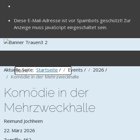
Diese E-Mail-Adresse ist vor Spambots geschützt! Zur
Anzeige muss JavaScript eingeschaltet sein.
Aktuelle Seite:
Startseite
/
Events
/
2026
/
Komödie in der Mehrzweckhalle
Komödie in der
Mehrzweckhalle
Reimund Jochheim
22. März 2026
Zugriffe: 462