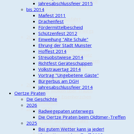
Unterwegs bei Sommerhitze
Jahresabschlussfeier 2015
24-h-Mofarennen 2023 in
bis 2014
Munster
Maifest 2011
Herbstliche Ausfahrt
Drachenfest
Oertze Piraten als
Fördermittelbescheid
Radwegepaten unterwegs
Schützenfest 2012
2022
Einweihung "Alte Schule"
... der Anfang ist gemacht
Ehrung der Stadt Munster
Pleiten, Pech und Pannen
Hoffest 2014
Radwegepaten im Einsatz
Streuobstwiese 2014
Höllenfahrt nach Hösseringen
Richtfest Geräteschuppen
24-h-Mofarennen 2022
Volkstrauertag 2014
Piratensaison 2022
Vortrag "Ungebetene Gäste"
Lichterfahrt
Bürgerbus am DGH
2021
Jahresabschlussfeier 2014
Blaue Wolken über Trauen
Oertze Piraten
Eroberung Eisenherzchen
Die Geschichte
Hohoho!!!
2026
2019 - 2020
Radwegepaten unterwegs
Auf großer Fahrt
Die Oertze Piraten beim Oldtimer-Treffen
Wieder auf großer Fahrt
2025
24-h-Mofarennen
Bei gutem Wetter kann ja jeder!
Jahresabschlussfahrt