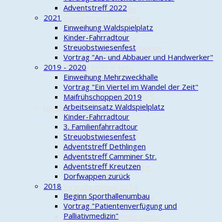
Adventstreff 2022
Pfingstbaumpflanzen
2021
Bänke Streuobstwiese
Einweihung Waldspielplatz
Erkundungsfahrt
Kinder-Fahrradtour
1. Familienfahrradtour
Streuobstwiesenfest
Erweiterung Streuobstwiese
Vortrag "An- und Abbauer und Handwerker"
Neues Wartehäuschen
2019 - 2020
Vortrag DGH in Nds.
Einweihung Mehrzweckhalle
Kurs Obstbaumschnitt
Vortrag "Ein Viertel im Wandel der Zeit"
Vortrag Rauchwarnmelder
Maifrühschoppen 2019
Jahresabschlussfeier 2015
Arbeitseinsatz Waldspielplatz
bis 2014
Kinder-Fahrradtour
Maifest 2011
3. Familienfahrradtour
Drachenfest
Streuobstwiesenfest
Fördermittelbescheid
Adventstreff Dethlingen
Schützenfest 2012
Adventstreff Camminer Str.
Einweihung "Alte Schule"
Adventstreff Kreutzen
Ehrung der Stadt Munster
Dorfwappen zurück
Hoffest 2014
2018
Streuobstwiese 2014
Beginn Sporthallenumbau
Richtfest Geräteschuppen
Vortrag "Patientenverfügung und
Volkstrauertag 2014
Palliativmedizin"
Vortrag "Ungebetene Gäste"