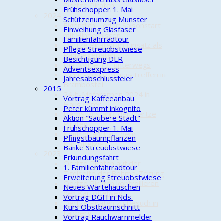
Oertze Piraten
Frühschoppen 1. Mai
2024
Schützenumzug Munster
Eigentlich… oder: Saisonstart
Einweihung Glasfaser
mit Hindernissen
Familienfahrradtour
Oertze Piraten im Einsatz als
Pflege Streuobstwiese
Radwegepaten
Besichtigung DLR
Die "Wilde 13" unterwegs
Adventsexpress
Kleine-Kennzeichen-Treffen in
Jahresabschlussfeier
Brambostel
2015
24-h-Mofarennen 2024 in
Vortrag Kaffeeanbau
Haus Ilster
Peter kümmt inkognito
Herbstausfahrt der Oertze
Aktion "Saubere Stadt"
Piraten
Frühschoppen 1. Mai
Kontrollfahrt auf dem
Pfingstbaumpflanzen
Kartoffelweg
Bänke Streuobstwiese
2023
Erkundungsfahrt
Oertze Piraten auf der
1. Familienfahrradtour
Titelseite der Böhme-Zeitung
Erweiterung Streuobstwiese
Oertze Piraten kontrollieren
Neues Wartehäuschen
den Kartoffelweg
Vortrag DGH in Nds.
Oertze Piraten zu Besuch in
Kurs Obstbaumschnitt
Faßberg
Vortrag Rauchwarnmelder