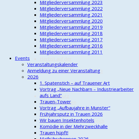
Mitgliederversammlung 2023
Abschluss der Boule-Saison
Mitgliederversammlung 2022
2023?
Mitgliederversammlung 2021
Kinder-Fahrradtour
Mitgliederversammlung 2020
Endlich Mobilfunk in Trauen
Mitgliederversammlung 2019
Hohe Auszeichnungen für
Mitgliederversammlung 2018
"Charly" Kirsch und unsere
Mitgliederversammlung 2017
Ortswehr
Mitgliederversammlung 2016
Vortrag zum Themenkomplex
Mitgliederversammlung 2011
Klimawandel
Events
Herbst auf der
Veranstaltungskalender
Streuobstwiese
Anmeldung zu einer Veranstaltung
Trauener Adventstreffs 2023
2026
2022
1. Spatenstich – auf Trauener Art
Vortrag "An- und Abbauer und
Vortrag „Neue Nachbarn – Industriearbeiter
Handwerker"
aufs Land“
Frühjahrsputz
Trauen-Tower
Maifrühschoppen
Vortrag „Aufbaujahre in Munster“
Gießeinsatz Streuobstwiese
Frühjahrsputz in Trauen 2026
1. Boule-Treff
Wir bauen Insektenhotels
Kinderausflug Bad Bodenteich
Komödie in der Mehrzweckhalle
4. Familien-Fahrradtour
Trauen hüpft!
Bastelspaß
Maifrühschoppen 2026