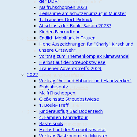
der DDR"
"Wir öffnen unsere Palisaden"
Maifrühschoppen 2023
Streuobstwiesenfest
Teilnahme am Schützenumzug in Munster
Vortrag "50 Jahre
1. Trauener Dorf-Picknick
Stadtrechte"
Abschluss der Boule-Saison 2023?
Wettbewerb "Menschen und
Kinder-Fahrradtour
Erfolge"
Endlich Mobilfunk in Trauen
2016
Hohe Auszeichnungen für "Charly" Kirsch und
Info schnelles Internet
unsere Ortswehr
Aktion Saubere Stadt
Vortrag zum Themenkomplex Klimawandel
Musteranschluss Glasfaser
Herbst auf der Streuobstwiese
Frühschoppen 1. Mai
Trauener Adventstreffs 2023
Schützenumzug Munster
2022
Einweihung Glasfaser
Vortrag "An- und Abbauer und Handwerker"
Familienfahrradtour
Frühjahrsputz
Pflege Streuobstwiese
Maifrühschoppen
Besichtigung DLR
Gießeinsatz Streuobstwiese
Adventsexpress
1. Boule-Treff
Jahresabschlussfeier
Kinderausflug Bad Bodenteich
2015
4. Familien-Fahrradtour
Vortrag Kaffeeanbau
Bastelspaß
Peter kümmt inkognito
Herbst auf der Streuobstwiese
Aktion "Saubere Stadt"
Vortrag Gastronomie in Munster
Frühschoppen 1. Mai