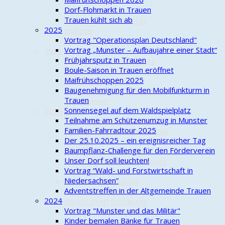
Herbst auf der
Dorf-Flohmarkt in Trauen
Streuobstwiese
Trauen kühlt sich ab
Vortrag Gastronomie in
2025
Munster
Vortrag "Operationsplan Deutschland"
Adventstreff 2022
Vortrag „Munster – Aufbaujahre einer Stadt“
2021
Frühjahrsputz in Trauen
Einweihung Waldspielplatz
Boule-Saison in Trauen eröffnet
Kinder-Fahrradtour
Maifrühschoppen 2025
Streuobstwiesenfest
Baugenehmigung für den Mobilfunkturm in
Vortrag "An- und Abbauer und
Trauen
Handwerker"
Sonnensegel auf dem Waldspielplatz
2019 - 2020
Teilnahme am Schützenumzug in Munster
Einweihung Mehrzweckhalle
Familien-Fahrradtour 2025
Vortrag "Ein Viertel im Wandel
Der 25.10.2025 – ein ereignisreicher Tag
der Zeit"
Baumpflanz-Challenge für den Förderverein
Maifrühschoppen 2019
Unser Dorf soll leuchten!
Arbeitseinsatz Waldspielplatz
Vortrag “Wald- und Forstwirtschaft in
Kinder-Fahrradtour
Niedersachsen”
3. Familienfahrradtour
Adventstreffen in der Altgemeinde Trauen
Streuobstwiesenfest
2024
Adventstreff Dethlingen
Vortrag "Munster und das Militär"
Adventstreff Camminer Str.
Kinder bemalen Bänke für Trauen
Adventstreff Kreutzen