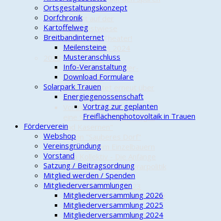
Ortsgestaltungskonzept
der Kartoffel
Dorfchronik
Herbst auf der
Kartoffelweg
Streuobstwiese
Breitbandinternet
Was für ein Theater!
Meilensteine
Adventstreffs 2024
Musteranschluss
2023
Info-Veranstaltung
Eröffnung der Bücher-
Download Formulare
Tauschzelle
Solarpark Trauen
NDR berichtet erneut über
Energiegenossenschaft
das "Funkloch" Trauen
Vortrag zur geplanten
Vortrag "Munster-Lager –
Freiflächenphotovoltaik in Trauen
eine Stadt und „Ihre“ Lager
Förderverein
und Kasernen"
Webshop
Aktion "Sauberes Dorf"
Vereinsgründung
Vortrag "Vom Einzelbauern
Vorstand
zum Kollektiv - Die Anfänge
Satzung / Beitragsordnung
der sozialistischen Agrarpolitik
Mitglied werden / Spenden
in der DDR"
Mitgliederversammlungen
Maifrühschoppen 2023
Mitgliederversammlung 2026
Teilnahme am Schützenumzug
Mitgliederversammlung 2025
in Munster
Mitgliederversammlung 2024
1. Trauener Dorf-Picknick