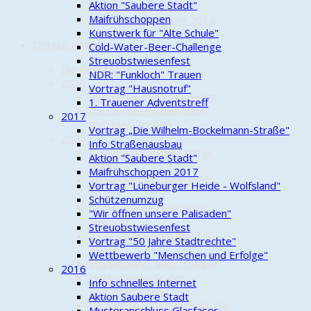
Aktion "Saubere Stadt"
Bürgerbus am DGH
Maifrühschoppen
Jahresabschlussfeier 2014
Kunstwerk für "Alte Schule"
Oertze Piraten
Cold-Water-Beer-Challenge
Streuobstwiesenfest
Die Geschichte
NDR: "Funkloch" Trauen
2026
Vortrag "Hausnotruf"
Radwegepaten unterwegs
1. Trauener Adventstreff
Die Oertze Piraten beim
2017
Oldtimer-Treffen
Vortrag „Die Wilhelm-Bockelmann-Straße"
2025
Info Straßenausbau
Bei gutem Wetter kann ja
Aktion "Saubere Stadt"
jeder!
Maifrühschoppen 2017
Kleine-Kennzeichen-Treff
Vortrag "Lüneburger Heide - Wolfsland"
2025
Schützenumzug
Gemeinsame Zweitakter-
"Wir öffnen unsere Palisaden"
Ausfahrt
Streuobstwiesenfest
24-h-Mofarennen 2025 in
Vortrag "50 Jahre Stadtrechte"
Alvern
Wettbewerb "Menschen und Erfolge"
Etappenfahrt nach Istanbul
2016
Herbstkontrolle des
Info schnelles Internet
Kartoffelweges
Aktion Saubere Stadt
Baumpflanz-Challenge für die
Musteranschluss Glasfaser