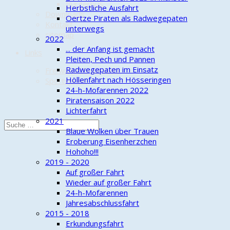
Bürgerbus
Herbstliche Ausfahrt
Downloads
Oertze Piraten als Radwegepaten
Kontakt
unterwegs
sitemap
2022
... der Anfang ist gemacht
Links
Pleiten, Pech und Pannen
Radwegepaten im Einsatz
Freiwillige Feuerwehr
Höllenfahrt nach Hösseringen
Sportverein
24-h-Mofarennen 2022
Piratensaison 2022
Lichterfahrt
2021
Blaue Wolken über Trauen
Eroberung Eisenherzchen
Hohoho!!!
2019 - 2020
Auf großer Fahrt
Wieder auf großer Fahrt
24-h-Mofarennen
Jahresabschlussfahrt
2015 - 2018
Erkundungsfahrt