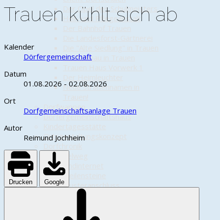
Trauen kühlt sich ab
Der Opel des Schulmeisters
Heil- und Pflegeanstalt
Der Bahnhof Trauen
Die Landesforst-Gärtnerei
Kalender
Die "Alte Siedlung" in Trauen
Dörfergemeinschaft
Straßenbau in Trauen
Trauen Haus Vorwerk 1
Datum
Der Heimleuchter
01.08.2026
-
02.08.2026
Neue Straßennamen in
Trauen!
Ort
Dorfwappen
Dorfgemeinschaftsanlage Trauen
Dörfergemeinschaftshaus
Kindertagesstätte
Autor
Ortsgestaltungskonzept
Reimund Jochheim
Dorfchronik
Kartoffelweg
Breitbandinternet
Meilensteine
Drucken
Google
Musteranschluss
Info-Veranstaltung
Download Formulare
Solarpark Trauen