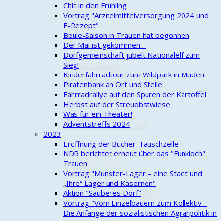
Chic in den Frühling
Dorfwappen zurück
Vortrag "Arzneimittelversorgung 2024 und
2018
E-Rezept"
Beginn Sporthallenumbau
Boule-Saison in Trauen hat begonnen
Vortrag "Patientenverfügung
Der Mai ist gekommen…
und Palliativmedizin"
Dorfgemeinschaft jubelt Nationalelf zum
Aktion "Saubere Stadt"
Sieg!
Maifrühschoppen
Kinderfahrradtour zum Wildpark in Müden
Kunstwerk für "Alte Schule"
Piratenbank an Ort und Stelle
Cold-Water-Beer-Challenge
Fahrradrallye auf den Spuren der Kartoffel
Streuobstwiesenfest
Herbst auf der Streuobstwiese
NDR: "Funkloch" Trauen
Was für ein Theater!
Vortrag "Hausnotruf"
Adventstreffs 2024
1. Trauener Adventstreff
2023
2017
Eröffnung der Bücher-Tauschzelle
Vortrag „Die Wilhelm-
NDR berichtet erneut über das "Funkloch"
Bockelmann-Straße"
Trauen
Info Straßenausbau
Vortrag "Munster-Lager – eine Stadt und
Aktion "Saubere Stadt"
„Ihre“ Lager und Kasernen"
Maifrühschoppen 2017
Aktion "Sauberes Dorf"
Vortrag "Lüneburger Heide -
Vortrag "Vom Einzelbauern zum Kollektiv -
Wolfsland"
Die Anfänge der sozialistischen Agrarpolitik in
Schützenumzug