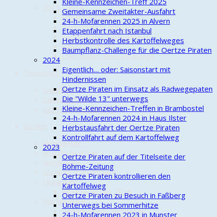
Kleine-Kennzeichen-Treff 2025
2015 - 2018
Gemeinsame Zweitakter-Ausfahrt
Erkundungsfahrt
24-h-Mofarennen 2025 in Alvern
Tourenfahrer unterwegs
Etappenfahrt nach Istanbul
Kontrollfahrt Kartoffelweg
Herbstkontrolle des Kartoffelweges
Saisoneröffnung
Baumpflanz-Challenge für die Oertze Piraten
Cold-Water-Beer-Challenge
2024
Eigentlich… oder: Saisonstart mit
Tourismus
Hindernissen
Oertze Piraten im Einsatz als Radwegepaten
Gasthaus
Die "Wilde 13" unterwegs
Campingplatz
Kleine-Kennzeichen-Treffen in Brambostel
Lilis Ferienwohnungen
24-h-Mofarennen 2024 in Haus Ilster
Service
Herbstausfahrt der Oertze Piraten
Kontrollfahrt auf dem Kartoffelweg
Newsletter
2023
Ansprechpartner
Oertze Piraten auf der Titelseite der
Notdienste
Böhme-Zeitung
Wichtige Rufnummern
Oertze Piraten kontrollieren den
Müllabfuhr
Kartoffelweg
Abfuhrkalender 2026
Oertze Piraten zu Besuch in Faßberg
Busfahrpläne
Unterwegs bei Sommerhitze
Verkehrsgem. Heidekreis
24-h-Mofarennen 2023 in Munster