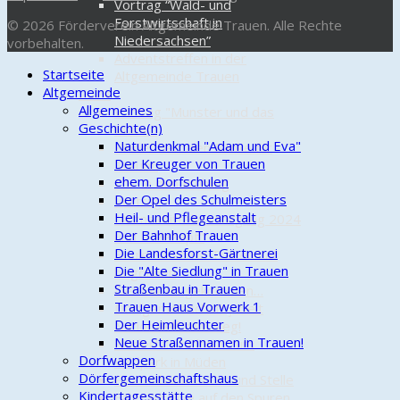
Vortrag “Wald- und
Forstwirtschaft in
© 2026 Förderverein Altgemeinde Trauen. Alle Rechte
Niedersachsen”
vorbehalten.
Adventstreffen in der
Startseite
Altgemeinde Trauen
Altgemeinde
2024
Allgemeines
Vortrag "Munster und das
Geschichte(n)
Militär"
Naturdenkmal "Adam und Eva"
Kinder bemalen Bänke für
Der Kreuger von Trauen
Trauen
ehem. Dorfschulen
Chic in den Frühling
Der Opel des Schulmeisters
Vortrag
Heil- und Pflegeanstalt
"Arzneimittelversorgung 2024
Der Bahnhof Trauen
und E-Rezept"
Die Landesforst-Gärtnerei
Boule-Saison in Trauen hat
Die "Alte Siedlung" in Trauen
begonnen
Straßenbau in Trauen
Der Mai ist gekommen…
Trauen Haus Vorwerk 1
Dorfgemeinschaft jubelt
Der Heimleuchter
Nationalelf zum Sieg!
Neue Straßennamen in Trauen!
Kinderfahrradtour zum
Dorfwappen
Wildpark in Müden
Dörfergemeinschaftshaus
Piratenbank an Ort und Stelle
Kindertagesstätte
Fahrradrallye auf den Spuren